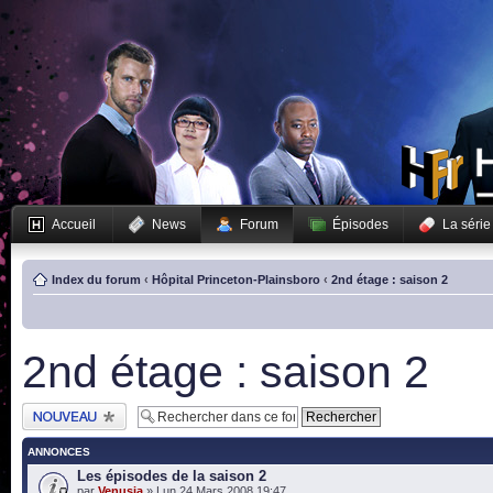
Accueil
News
Forum
Épisodes
La série
Index du forum
‹
Hôpital Princeton-Plainsboro
‹
2nd étage : saison 2
2nd étage : saison 2
Publier un nouveau
sujet
ANNONCES
Les épisodes de la saison 2
par
Venusia
» Lun 24 Mars 2008 19:47