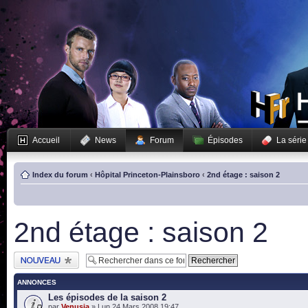
Accueil
News
Forum
Épisodes
La série
Index du forum
‹
Hôpital Princeton-Plainsboro
‹
2nd étage : saison 2
2nd étage : saison 2
Publier un nouveau
sujet
ANNONCES
Les épisodes de la saison 2
par
Venusia
» Lun 24 Mars 2008 19:47