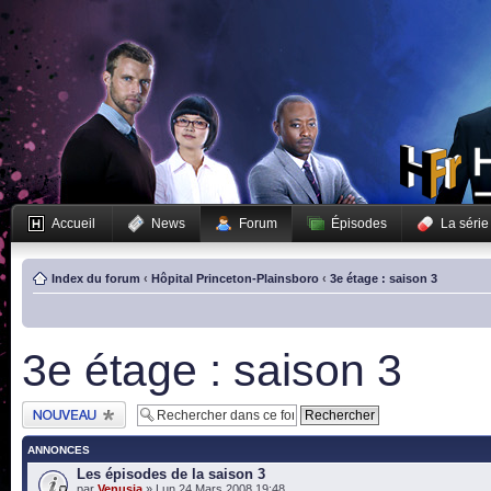
Accueil
News
Forum
Épisodes
La série
Index du forum
‹
Hôpital Princeton-Plainsboro
‹
3e étage : saison 3
3e étage : saison 3
Publier un nouveau
sujet
ANNONCES
Les épisodes de la saison 3
par
Venusia
» Lun 24 Mars 2008 19:48