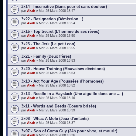
3x14 - Insensitive (Sans peur et sans douleur)
par
Akah
» Mar 25 Mars 2008 18:47
3x22 - Resignation (Démission...)
par
Akah
» Mar 25 Mars 2008 18:54
3x16 - Top Secret (L'homme de ses rêves)
par
Akah
» Mar 25 Mars 2008 18:50
3x23 - The Jerk (Le petit con)
par
Akah
» Mar 25 Mars 2008 18:55
3x21 - Family (Deux frères)
par
Akah
» Mar 25 Mars 2008 18:53
3x20 - House Training (Mauvaises décisions)
par
Akah
» Mar 25 Mars 2008 18:53
3x19 - Act Your Age (Poussées d'hormones)
par
Akah
» Mar 25 Mars 2008 18:52
3x13 - Needle in a Haystack (Une aiguille dans une ... )
par
Akah
» Mar 25 Mars 2008 18:46
3x11 - Words and Deeds (Coeurs brisés)
par
Akah
» Mar 25 Mars 2008 18:39
3x08 - Whac-A-Mole (Jeux d'enfants)
par
Akah
» Mar 25 Mars 2008 18:37
3x07 - Son of Coma Guy (24h pour vivre, et mourir)
par
Akah
» Mar 25 Mars 2008 18:36