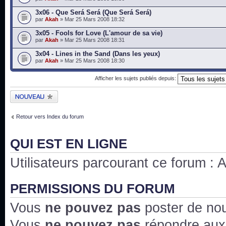
3x06 - Que Será Será (Que Será Será)
par
Akah
» Mar 25 Mars 2008 18:32
3x05 - Fools for Love (L'amour de sa vie)
par
Akah
» Mar 25 Mars 2008 18:31
3x04 - Lines in the Sand (Dans les yeux)
par
Akah
» Mar 25 Mars 2008 18:30
Afficher les sujets publiés depuis:
Publier un nouveau
sujet
Retour vers Index du forum
QUI EST EN LIGNE
Utilisateurs parcourant ce forum : Au
PERMISSIONS DU FORUM
Vous
ne pouvez pas
poster de no
Vous
ne pouvez pas
répondre aux