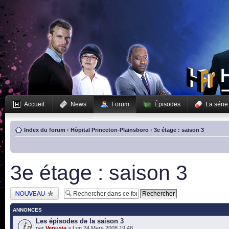
Accueil
News
Forum
Épisodes
La série
Index du forum
‹
Hôpital Princeton-Plainsboro
‹
3e étage : saison 3
3e étage : saison 3
Publier un nouveau
sujet
ANNONCES
Les épisodes de la saison 3
par
Venusia
» Lun 24 Mars 2008 19:48