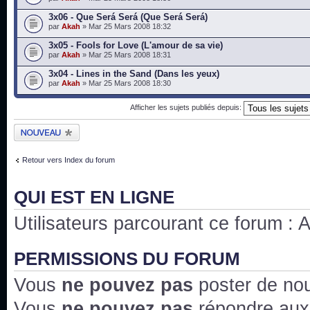
3x06 - Que Será Será (Que Será Será)
par
Akah
» Mar 25 Mars 2008 18:32
3x05 - Fools for Love (L'amour de sa vie)
par
Akah
» Mar 25 Mars 2008 18:31
3x04 - Lines in the Sand (Dans les yeux)
par
Akah
» Mar 25 Mars 2008 18:30
Afficher les sujets publiés depuis:
Publier un nouveau
sujet
Retour vers Index du forum
QUI EST EN LIGNE
Utilisateurs parcourant ce forum : Au
PERMISSIONS DU FORUM
Vous
ne pouvez pas
poster de no
Vous
ne pouvez pas
répondre aux