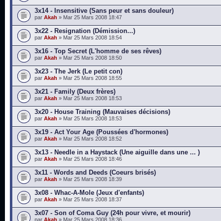
3x14 - Insensitive (Sans peur et sans douleur)
par
Akah
» Mar 25 Mars 2008 18:47
3x22 - Resignation (Démission...)
par
Akah
» Mar 25 Mars 2008 18:54
3x16 - Top Secret (L'homme de ses rêves)
par
Akah
» Mar 25 Mars 2008 18:50
3x23 - The Jerk (Le petit con)
par
Akah
» Mar 25 Mars 2008 18:55
3x21 - Family (Deux frères)
par
Akah
» Mar 25 Mars 2008 18:53
3x20 - House Training (Mauvaises décisions)
par
Akah
» Mar 25 Mars 2008 18:53
3x19 - Act Your Age (Poussées d'hormones)
par
Akah
» Mar 25 Mars 2008 18:52
3x13 - Needle in a Haystack (Une aiguille dans une ... )
par
Akah
» Mar 25 Mars 2008 18:46
3x11 - Words and Deeds (Coeurs brisés)
par
Akah
» Mar 25 Mars 2008 18:39
3x08 - Whac-A-Mole (Jeux d'enfants)
par
Akah
» Mar 25 Mars 2008 18:37
3x07 - Son of Coma Guy (24h pour vivre, et mourir)
par
Akah
» Mar 25 Mars 2008 18:36