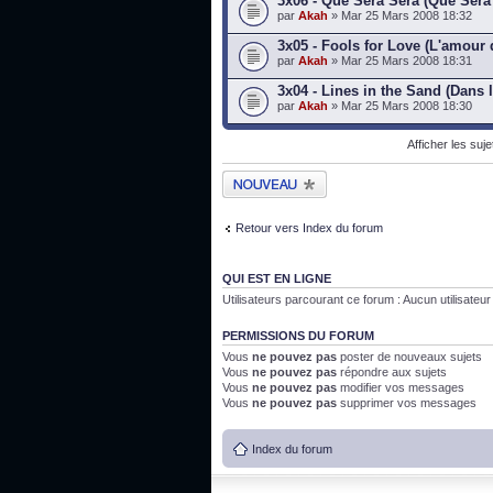
3x06 - Que Será Será (Que Será
par
Akah
» Mar 25 Mars 2008 18:32
3x05 - Fools for Love (L'amour 
par
Akah
» Mar 25 Mars 2008 18:31
3x04 - Lines in the Sand (Dans 
par
Akah
» Mar 25 Mars 2008 18:30
Afficher les suj
Publier un nouveau
sujet
Retour vers Index du forum
QUI EST EN LIGNE
Utilisateurs parcourant ce forum : Aucun utilisateur i
PERMISSIONS DU FORUM
Vous
ne pouvez pas
poster de nouveaux sujets
Vous
ne pouvez pas
répondre aux sujets
Vous
ne pouvez pas
modifier vos messages
Vous
ne pouvez pas
supprimer vos messages
Index du forum