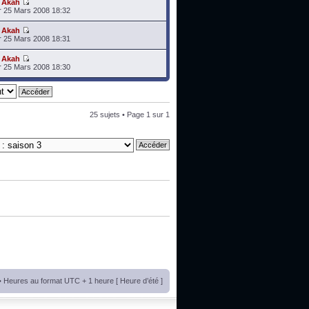
r
Akah
 25 Mars 2008 18:32
r
Akah
 25 Mars 2008 18:31
r
Akah
 25 Mars 2008 18:30
25 sujets • Page
1
sur
1
• Heures au format UTC + 1 heure [ Heure d’été ]