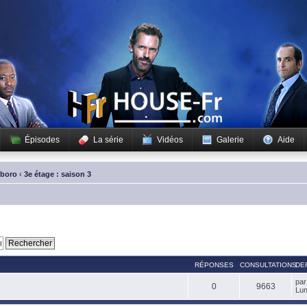
Épisodes
La série
Vidéos
Galerie
Aide
sboro
‹
3e étage : saison 3
RÉPONSES
CONSULTATIONS
DE
pa
0
9663
Lun