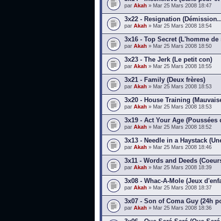
par
Akah
» Mar 25 Mars 2008 18:47
3x22 - Resignation (Démission..
par
Akah
» Mar 25 Mars 2008 18:54
3x16 - Top Secret (L'homme de 
par
Akah
» Mar 25 Mars 2008 18:50
3x23 - The Jerk (Le petit con)
par
Akah
» Mar 25 Mars 2008 18:55
3x21 - Family (Deux frères)
par
Akah
» Mar 25 Mars 2008 18:53
3x20 - House Training (Mauvais
par
Akah
» Mar 25 Mars 2008 18:53
3x19 - Act Your Age (Poussées
par
Akah
» Mar 25 Mars 2008 18:52
3x13 - Needle in a Haystack (Une
par
Akah
» Mar 25 Mars 2008 18:46
3x11 - Words and Deeds (Coeurs
par
Akah
» Mar 25 Mars 2008 18:39
3x08 - Whac-A-Mole (Jeux d'enf
par
Akah
» Mar 25 Mars 2008 18:37
3x07 - Son of Coma Guy (24h pou
par
Akah
» Mar 25 Mars 2008 18:36