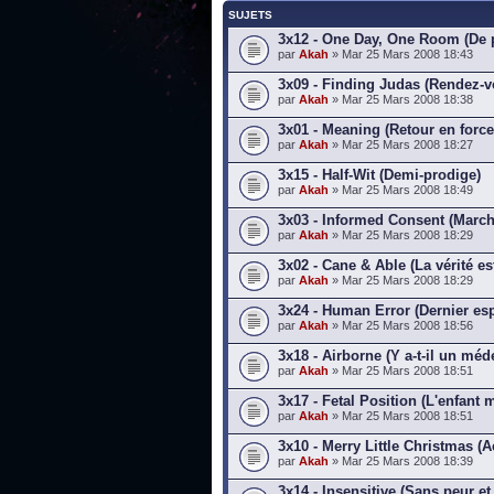
SUJETS
3x12 - One Day, One Room (De p
par
Akah
» Mar 25 Mars 2008 18:43
3x09 - Finding Judas (Rendez-v
par
Akah
» Mar 25 Mars 2008 18:38
3x01 - Meaning (Retour en force
par
Akah
» Mar 25 Mars 2008 18:27
3x15 - Half-Wit (Demi-prodige)
par
Akah
» Mar 25 Mars 2008 18:49
3x03 - Informed Consent (March
par
Akah
» Mar 25 Mars 2008 18:29
3x02 - Cane & Able (La vérité est
par
Akah
» Mar 25 Mars 2008 18:29
3x24 - Human Error (Dernier esp
par
Akah
» Mar 25 Mars 2008 18:56
3x18 - Airborne (Y a-t-il un méd
par
Akah
» Mar 25 Mars 2008 18:51
3x17 - Fetal Position (L'enfant m
par
Akah
» Mar 25 Mars 2008 18:51
3x10 - Merry Little Christmas (A
par
Akah
» Mar 25 Mars 2008 18:39
3x14 - Insensitive (Sans peur e