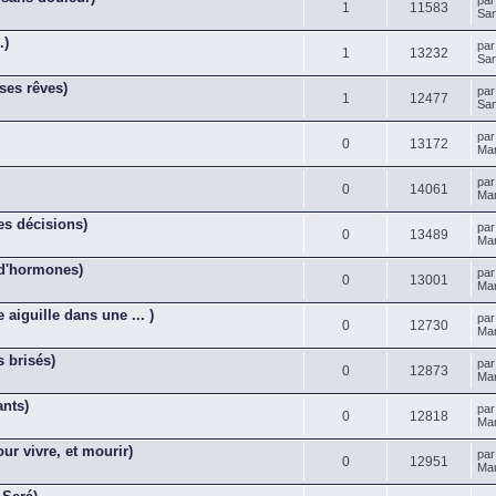
pa
1
11583
Sam
.)
pa
1
13232
Sam
ses rêves)
pa
1
12477
Sam
pa
0
13172
Mar
pa
0
14061
Mar
es décisions)
pa
0
13489
Mar
 d'hormones)
pa
0
13001
Mar
 aiguille dans une ... )
pa
0
12730
Mar
 brisés)
pa
0
12873
Mar
ants)
pa
0
12818
Mar
r vivre, et mourir)
pa
0
12951
Mar