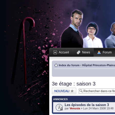
Accueil
News
Forum
Index du forum
‹
Hôpital Princeton-Plain
3e étage : saison 3
Publier un nouveau
sujet
ANNONCES
Les épisodes de la saison 3
par
Venusia
» Lun 24 Mars 2008 19:48