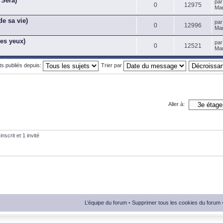
 Será)
pa
0
12975
Mar
de sa vie)
pa
0
12996
Mar
les yeux)
pa
0
12521
Mar
ets publiés depuis:
Trier par
Aller à:
nscrit et 1 invité
L’équipe du forum
•
Supprimer tous les cookies du forum