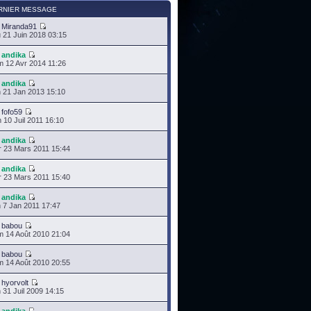
RNIER MESSAGE
r
Miranda91
 21 Juin 2018 03:15
r
andika
 12 Avr 2014 11:26
r
andika
 21 Jan 2013 15:10
r
fofo59
 10 Juil 2011 16:10
r
andika
 23 Mars 2011 15:44
r
andika
 23 Mars 2011 15:40
r
andika
 7 Jan 2011 17:47
r
babou
 14 Août 2010 21:04
r
babou
 14 Août 2010 20:55
r
hyorvolt
 31 Juil 2009 14:15