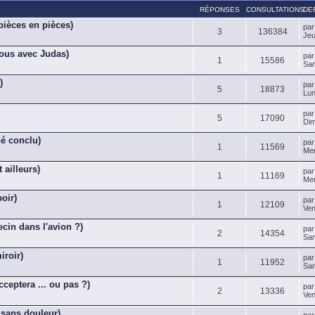
RÉPONSES
CONSULTATIONS
DE
ièces en pièces)
pa
3
136384
Jeu
ous avec Judas)
pa
1
15586
Sam
)
pa
5
18873
Lun
pa
5
17090
Dim
é conclu)
pa
1
11569
Mer
 ailleurs)
pa
1
11169
Mer
oir)
pa
1
12109
Ven
ecin dans l'avion ?)
pa
2
14354
Sam
iroir)
pa
1
11952
Sam
cceptera ... ou pas ?)
pa
2
13336
Ven
t sans douleur)