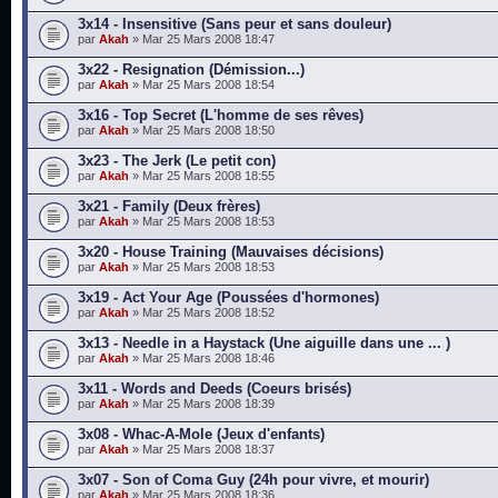
3x14 - Insensitive (Sans peur et sans douleur)
par
Akah
» Mar 25 Mars 2008 18:47
3x22 - Resignation (Démission...)
par
Akah
» Mar 25 Mars 2008 18:54
3x16 - Top Secret (L'homme de ses rêves)
par
Akah
» Mar 25 Mars 2008 18:50
3x23 - The Jerk (Le petit con)
par
Akah
» Mar 25 Mars 2008 18:55
3x21 - Family (Deux frères)
par
Akah
» Mar 25 Mars 2008 18:53
3x20 - House Training (Mauvaises décisions)
par
Akah
» Mar 25 Mars 2008 18:53
3x19 - Act Your Age (Poussées d'hormones)
par
Akah
» Mar 25 Mars 2008 18:52
3x13 - Needle in a Haystack (Une aiguille dans une ... )
par
Akah
» Mar 25 Mars 2008 18:46
3x11 - Words and Deeds (Coeurs brisés)
par
Akah
» Mar 25 Mars 2008 18:39
3x08 - Whac-A-Mole (Jeux d'enfants)
par
Akah
» Mar 25 Mars 2008 18:37
3x07 - Son of Coma Guy (24h pour vivre, et mourir)
par
Akah
» Mar 25 Mars 2008 18:36