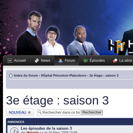
Accueil
News
Forum
Épisodes
La série
Index du forum
‹
Hôpital Princeton-Plainsboro
‹
3e étage : saison 3
3e étage : saison 3
Publier un nouveau
sujet
ANNONCES
Les épisodes de la saison 3
par
Venusia
» Lun 24 Mars 2008 19:48