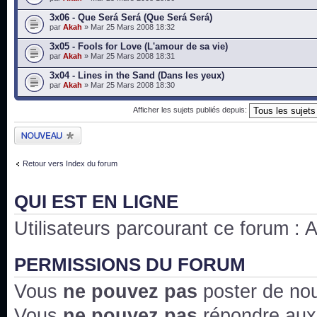
3x06 - Que Será Será (Que Será Será)
par
Akah
» Mar 25 Mars 2008 18:32
3x05 - Fools for Love (L'amour de sa vie)
par
Akah
» Mar 25 Mars 2008 18:31
3x04 - Lines in the Sand (Dans les yeux)
par
Akah
» Mar 25 Mars 2008 18:30
Afficher les sujets publiés depuis:
Publier un nouveau
sujet
Retour vers Index du forum
QUI EST EN LIGNE
Utilisateurs parcourant ce forum : Au
PERMISSIONS DU FORUM
Vous
ne pouvez pas
poster de no
Vous
ne pouvez pas
répondre aux