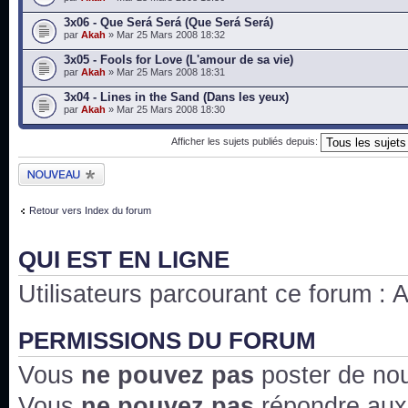
3x06 - Que Será Será (Que Será Será)
par
Akah
» Mar 25 Mars 2008 18:32
3x05 - Fools for Love (L'amour de sa vie)
par
Akah
» Mar 25 Mars 2008 18:31
3x04 - Lines in the Sand (Dans les yeux)
par
Akah
» Mar 25 Mars 2008 18:30
Afficher les sujets publiés depuis:
Publier un nouveau
sujet
Retour vers Index du forum
QUI EST EN LIGNE
Utilisateurs parcourant ce forum : Au
PERMISSIONS DU FORUM
Vous
ne pouvez pas
poster de no
Vous
ne pouvez pas
répondre aux