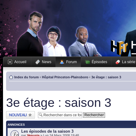
Accueil
News
Forum
Épisodes
La série
Index du forum
‹
Hôpital Princeton-Plainsboro
‹
3e étage : saison 3
3e étage : saison 3
Publier un nouveau
sujet
ANNONCES
Les épisodes de la saison 3
par
Venusia
» Lun 24 Mars 2008 19:48