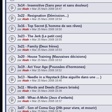
3x14 - Insensitive (Sans peur et sans douleur)
par
Akah
» Mar 25 Mars 2008 18:47
3x22 - Resignation (Démission...)
par
Akah
» Mar 25 Mars 2008 18:54
3x16 - Top Secret (L'homme de ses rêves)
par
Akah
» Mar 25 Mars 2008 18:50
3x23 - The Jerk (Le petit con)
par
Akah
» Mar 25 Mars 2008 18:55
3x21 - Family (Deux frères)
par
Akah
» Mar 25 Mars 2008 18:53
3x20 - House Training (Mauvaises décisions)
par
Akah
» Mar 25 Mars 2008 18:53
3x19 - Act Your Age (Poussées d'hormones)
par
Akah
» Mar 25 Mars 2008 18:52
3x13 - Needle in a Haystack (Une aiguille dans une ... )
par
Akah
» Mar 25 Mars 2008 18:46
3x11 - Words and Deeds (Coeurs brisés)
par
Akah
» Mar 25 Mars 2008 18:39
3x08 - Whac-A-Mole (Jeux d'enfants)
par
Akah
» Mar 25 Mars 2008 18:37
3x07 - Son of Coma Guy (24h pour vivre, et mourir)
par
Akah
» Mar 25 Mars 2008 18:36