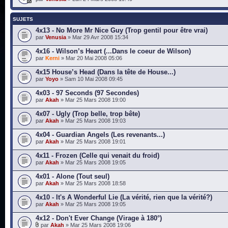
SUJETS
4x13 - No More Mr Nice Guy (Trop gentil pour être vrai)
par
Venusia
» Mar 29 Avr 2008 15:34
4x16 - Wilson’s Heart (...Dans le coeur de Wilson)
par
Kerni
» Mar 20 Mai 2008 05:06
4x15 House’s Head (Dans la tête de House...)
par
Yoyo
» Sam 10 Mai 2008 09:45
4x03 - 97 Seconds (97 Secondes)
par
Akah
» Mar 25 Mars 2008 19:00
4x07 - Ugly (Trop belle, trop bête)
par
Akah
» Mar 25 Mars 2008 19:03
4x04 - Guardian Angels (Les revenants...)
par
Akah
» Mar 25 Mars 2008 19:01
4x11 - Frozen (Celle qui venait du froid)
par
Akah
» Mar 25 Mars 2008 19:05
4x01 - Alone (Tout seul)
par
Akah
» Mar 25 Mars 2008 18:58
4x10 - It's A Wonderful Lie (La vérité, rien que la vérité?)
par
Akah
» Mar 25 Mars 2008 19:05
4x12 - Don't Ever Change (Virage à 180°)
par
Akah
» Mar 25 Mars 2008 19:06