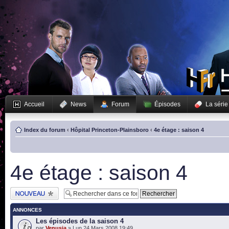
Accueil
News
Forum
Épisodes
La série
Index du forum
‹
Hôpital Princeton-Plainsboro
‹
4e étage : saison 4
4e étage : saison 4
Publier un nouveau
sujet
ANNONCES
Les épisodes de la saison 4
par
Venusia
» Lun 24 Mars 2008 19:49