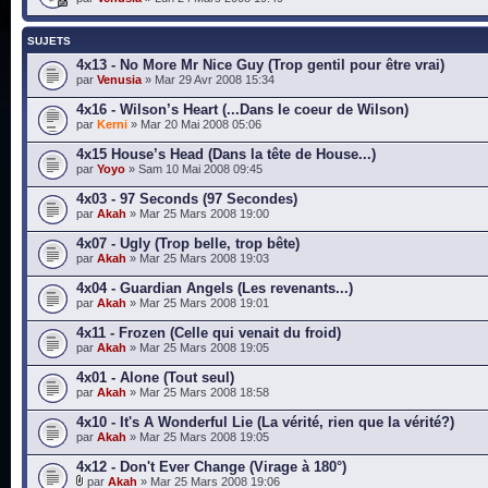
SUJETS
4x13 - No More Mr Nice Guy (Trop gentil pour être vrai)
par
Venusia
» Mar 29 Avr 2008 15:34
4x16 - Wilson’s Heart (...Dans le coeur de Wilson)
par
Kerni
» Mar 20 Mai 2008 05:06
4x15 House’s Head (Dans la tête de House...)
par
Yoyo
» Sam 10 Mai 2008 09:45
4x03 - 97 Seconds (97 Secondes)
par
Akah
» Mar 25 Mars 2008 19:00
4x07 - Ugly (Trop belle, trop bête)
par
Akah
» Mar 25 Mars 2008 19:03
4x04 - Guardian Angels (Les revenants...)
par
Akah
» Mar 25 Mars 2008 19:01
4x11 - Frozen (Celle qui venait du froid)
par
Akah
» Mar 25 Mars 2008 19:05
4x01 - Alone (Tout seul)
par
Akah
» Mar 25 Mars 2008 18:58
4x10 - It's A Wonderful Lie (La vérité, rien que la vérité?)
par
Akah
» Mar 25 Mars 2008 19:05
4x12 - Don't Ever Change (Virage à 180°)
par
Akah
» Mar 25 Mars 2008 19:06