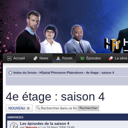
Accueil
News
Forum
Épisodes
La série
Index du forum
‹
Hôpital Princeton-Plainsboro
‹
4e étage : saison 4
4e étage : saison 4
Publier un nouveau
sujet
ANNONCES
Les épisodes de la saison 4
par
Venusia
» Lun 24 Mars 2008 19:49