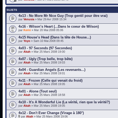
SUJETS
4x13 - No More Mr Nice Guy (Trop gentil pour être vrai)
par
Venusia
» Mar 29 Avr 2008 15:34
4x16 - Wilson’s Heart (...Dans le coeur de Wilson)
par
Kerni
» Mar 20 Mai 2008 05:06
4x15 House’s Head (Dans la tête de House...)
par
Yoyo
» Sam 10 Mai 2008 09:45
4x03 - 97 Seconds (97 Secondes)
par
Akah
» Mar 25 Mars 2008 19:00
4x07 - Ugly (Trop belle, trop bête)
par
Akah
» Mar 25 Mars 2008 19:03
4x04 - Guardian Angels (Les revenants...)
par
Akah
» Mar 25 Mars 2008 19:01
4x11 - Frozen (Celle qui venait du froid)
par
Akah
» Mar 25 Mars 2008 19:05
4x01 - Alone (Tout seul)
par
Akah
» Mar 25 Mars 2008 18:58
4x10 - It's A Wonderful Lie (La vérité, rien que la vérité?)
par
Akah
» Mar 25 Mars 2008 19:05
4x12 - Don't Ever Change (Virage à 180°)
par
Akah
» Mar 25 Mars 2008 19:06