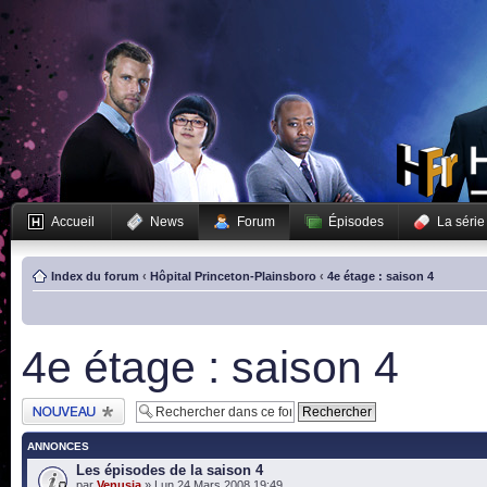
Accueil
News
Forum
Épisodes
La série
Index du forum
‹
Hôpital Princeton-Plainsboro
‹
4e étage : saison 4
4e étage : saison 4
Publier un nouveau
sujet
ANNONCES
Les épisodes de la saison 4
par
Venusia
» Lun 24 Mars 2008 19:49