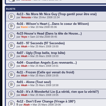
SUJETS
4x13 - No More Mr Nice Guy (Trop gentil pour être vrai)
par
Venusia
» Mar 29 Avr 2008 15:34
4x16 - Wilson’s Heart (...Dans le coeur de Wilson)
par
Kerni
» Mar 20 Mai 2008 05:06
4x15 House’s Head (Dans la tête de House...)
par
Yoyo
» Sam 10 Mai 2008 09:45
4x03 - 97 Seconds (97 Secondes)
par
Akah
» Mar 25 Mars 2008 19:00
4x07 - Ugly (Trop belle, trop bête)
par
Akah
» Mar 25 Mars 2008 19:03
4x04 - Guardian Angels (Les revenants...)
par
Akah
» Mar 25 Mars 2008 19:01
4x11 - Frozen (Celle qui venait du froid)
par
Akah
» Mar 25 Mars 2008 19:05
4x01 - Alone (Tout seul)
par
Akah
» Mar 25 Mars 2008 18:58
4x10 - It's A Wonderful Lie (La vérité, rien que la vérité?)
par
Akah
» Mar 25 Mars 2008 19:05
4x12 - Don't Ever Change (Virage à 180°)
par
Akah
» Mar 25 Mars 2008 19:06