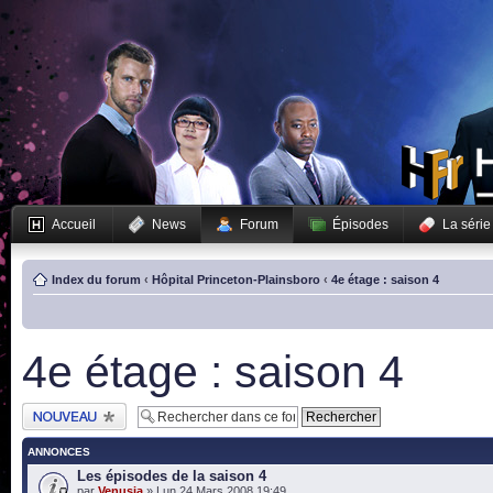
Accueil
News
Forum
Épisodes
La série
Index du forum
‹
Hôpital Princeton-Plainsboro
‹
4e étage : saison 4
4e étage : saison 4
Publier un nouveau
sujet
ANNONCES
Les épisodes de la saison 4
par
Venusia
» Lun 24 Mars 2008 19:49