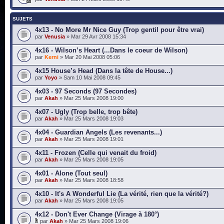
SUJETS
4x13 - No More Mr Nice Guy (Trop gentil pour être vrai)
par
Venusia
» Mar 29 Avr 2008 15:34
4x16 - Wilson’s Heart (...Dans le coeur de Wilson)
par
Kerni
» Mar 20 Mai 2008 05:06
4x15 House’s Head (Dans la tête de House...)
par
Yoyo
» Sam 10 Mai 2008 09:45
4x03 - 97 Seconds (97 Secondes)
par
Akah
» Mar 25 Mars 2008 19:00
4x07 - Ugly (Trop belle, trop bête)
par
Akah
» Mar 25 Mars 2008 19:03
4x04 - Guardian Angels (Les revenants...)
par
Akah
» Mar 25 Mars 2008 19:01
4x11 - Frozen (Celle qui venait du froid)
par
Akah
» Mar 25 Mars 2008 19:05
4x01 - Alone (Tout seul)
par
Akah
» Mar 25 Mars 2008 18:58
4x10 - It's A Wonderful Lie (La vérité, rien que la vérité?)
par
Akah
» Mar 25 Mars 2008 19:05
4x12 - Don't Ever Change (Virage à 180°)
par
Akah
» Mar 25 Mars 2008 19:06