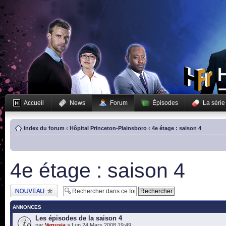
Accueil
News
Forum
Épisodes
La série
Index du forum
‹
Hôpital Princeton-Plainsboro
‹
4e étage : saison 4
4e étage : saison 4
Publier un nouveau
sujet
ANNONCES
Les épisodes de la saison 4
par
Venusia
» Lun 24 Mars 2008 19:49