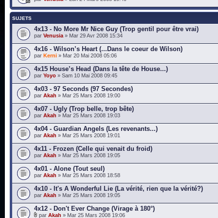
SUJETS
4x13 - No More Mr Nice Guy (Trop gentil pour être vrai)
par
Venusia
» Mar 29 Avr 2008 15:34
4x16 - Wilson’s Heart (...Dans le coeur de Wilson)
par
Kerni
» Mar 20 Mai 2008 05:06
4x15 House’s Head (Dans la tête de House...)
par
Yoyo
» Sam 10 Mai 2008 09:45
4x03 - 97 Seconds (97 Secondes)
par
Akah
» Mar 25 Mars 2008 19:00
4x07 - Ugly (Trop belle, trop bête)
par
Akah
» Mar 25 Mars 2008 19:03
4x04 - Guardian Angels (Les revenants...)
par
Akah
» Mar 25 Mars 2008 19:01
4x11 - Frozen (Celle qui venait du froid)
par
Akah
» Mar 25 Mars 2008 19:05
4x01 - Alone (Tout seul)
par
Akah
» Mar 25 Mars 2008 18:58
4x10 - It's A Wonderful Lie (La vérité, rien que la vérité?)
par
Akah
» Mar 25 Mars 2008 19:05
4x12 - Don't Ever Change (Virage à 180°)
par
Akah
» Mar 25 Mars 2008 19:06