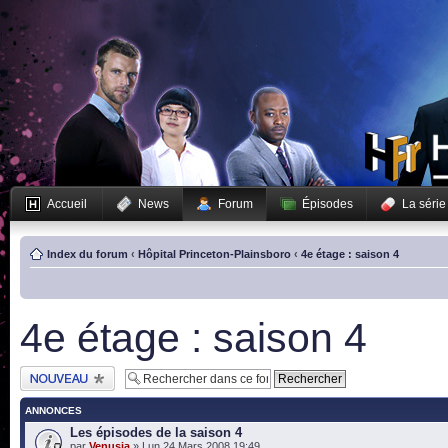
Accueil
News
Forum
Épisodes
La série
Index du forum
‹
Hôpital Princeton-Plainsboro
‹
4e étage : saison 4
4e étage : saison 4
Publier un nouveau
sujet
ANNONCES
Les épisodes de la saison 4
par
Venusia
» Lun 24 Mars 2008 19:49