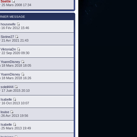
r
Ssette
 25 Mars 2008 17:34
RNIER MESSAGE
r
housewife
 16 Fév 2012 15:46
r
Sixtine27
 21 Avr 2021 21:43
r
ViktoriaDn
 22 Sep 2020 09:30
r
YoannDisney
 18 Mars 2018 18:05
r
YoannDisney
 18 Mars 2018 16:26
r
soleil444
 17 Juin 2015 20:10
r
Isabelle
 16 Oct 2013 10:07
r
louise
 26 Avr 2013 19:56
r
Isabelle
 25 Mars 2013 19:49