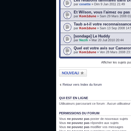
Les relations familiales dans D
par
cosette
» Dim 9 Jan 2011 21:49
Et Wilson, vous l'aimez ou pas
par
Kom1dune
» Sam 29 Mars 2008 01
Taub a-t-il votre reconnaissanc
par
Kom1dune
» Sam 13 Sep 2008 14:
[sondage] Le Huddy
par
Nezih
» Mar 20 Juil 2010 20:44
Quel est votre avis sur Camero
par
Kom1dune
» Ven 28 Mars 2008 23
Afficher les sujets p
Publier un nouveau
sujet
Retour vers Index du forum
QUI EST EN LIGNE
Utilisateurs parcourant ce forum : Aucun utilisateur i
PERMISSIONS DU FORUM
Vous
ne pouvez pas
poster de nouveaux sujets
Vous
ne pouvez pas
répondre aux sujets
Vous
ne pouvez pas
modifier vos messages