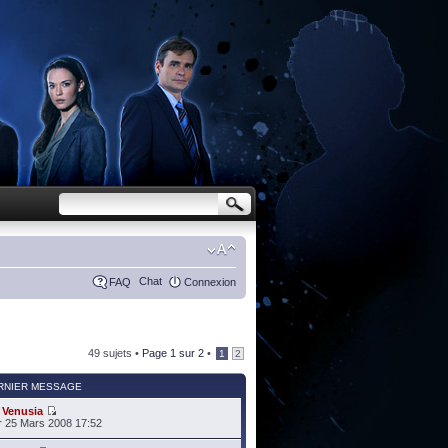
Chat
FAQ
Connexion
49 sujets •
Page
1
sur
2
•
1
2
RNIER MESSAGE
r
Venusia
 25 Mars 2008 17:52