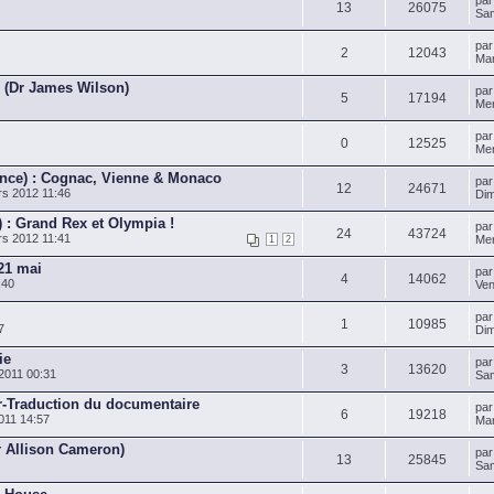
pa
13
26075
Sam
pa
2
12043
Mar
 (Dr James Wilson)
pa
5
17194
Mer
pa
0
12525
Mer
ince) : Cognac, Vienne & Monaco
pa
12
24671
s 2012 11:46
Dim
 : Grand Rex et Olympia !
pa
24
43724
s 2012 11:41
Mer
1
2
 21 mai
pa
4
14062
:40
Ven
pa
1
10985
7
Dim
ie
pa
3
13620
2011 00:31
Sam
-Traduction du documentaire
pa
6
19218
011 14:57
Mar
r Allison Cameron)
pa
13
25845
Sam