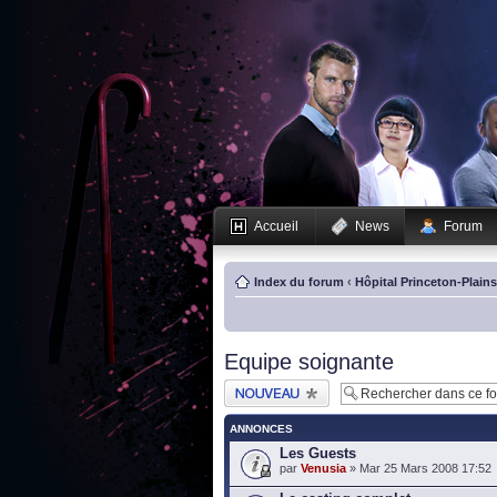
Accueil
News
Forum
Index du forum
‹
Hôpital Princeton-Plain
Equipe soignante
Publier un nouveau
sujet
ANNONCES
Les Guests
par
Venusia
» Mar 25 Mars 2008 17:52