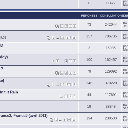
pa
0
11427
Mar
RÉPONSES
CONSULTATIONS
DE
pa
73
242044
Jeu
1
2
3
4
pa
357
706735
19:39
...
Mer
1
16
17
18
ND
pa
3
16985
Mar
uddy)
pa
100
162457
...
Dim
1
4
5
6
 ?
pa
79
129092
Dim
1
2
3
4
se)
pa
346
379220
...
Mer
1
16
17
18
't it Rain
pa
44
117691
Mer
1
2
3
pa
19
38848
Ven
ance2, France5 (avril 2011)
pa
194
238533
...
Lun
1
8
9
10