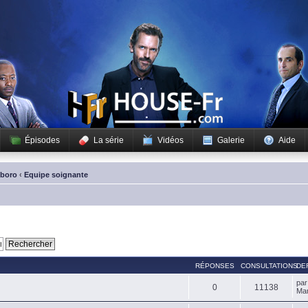
Épisodes
La série
Vidéos
Galerie
Aide
sboro
‹
Equipe soignante
RÉPONSES
CONSULTATIONS
DE
pa
0
11138
Mar