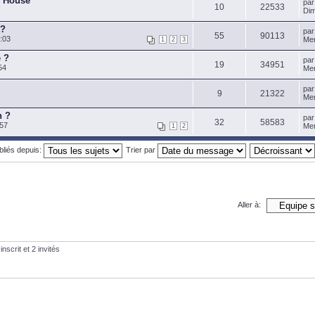
r House
pa
10
22533
Dim
 ?
pa
55
90113
:03
Mer
1
2
3
e ?
pa
19
34951
54
Mer
pa
9
21322
Mer
n ?
pa
32
58583
:57
Mer
1
2
ubliés depuis:
Trier par
Aller à:
nscrit et 2 invités