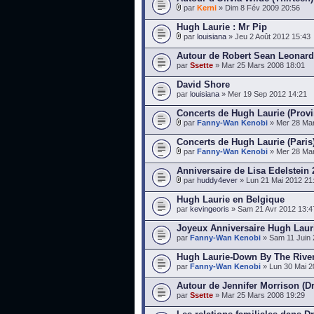
par
Kerni
» Dim 8 Fév 2009 20:56
Hugh Laurie : Mr Pip
par
louisiana
» Jeu 2 Août 2012 15:43
Autour de Robert Sean Leonard
par
Ssette
» Mar 25 Mars 2008 18:01
David Shore
par
louisiana
» Mer 19 Sep 2012 14:21
Concerts de Hugh Laurie (Prov
par
Fanny-Wan Kenobi
» Mer 28 Mar
Concerts de Hugh Laurie (Paris)
par
Fanny-Wan Kenobi
» Mer 28 Mar
Anniversaire de Lisa Edelstein
par
huddy4ever
» Lun 21 Mai 2012 21
Hugh Laurie en Belgique
par
kevingeoris
» Sam 21 Avr 2012 13:4
Joyeux Anniversaire Hugh Laur
par
Fanny-Wan Kenobi
» Sam 11 Juin 
Hugh Laurie-Down By The River
par
Fanny-Wan Kenobi
» Lun 30 Mai 2
Autour de Jennifer Morrison (D
par
Ssette
» Mar 25 Mars 2008 19:29