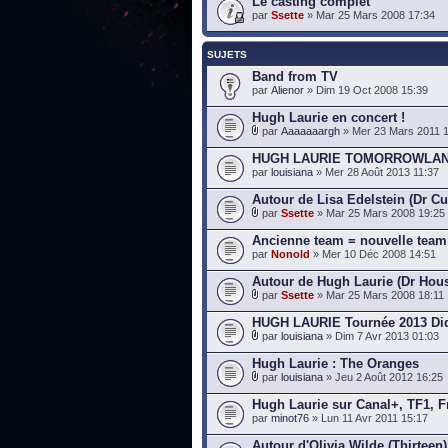
Le casting complet
par
Ssette
» Mar 25 Mars 2008 17:34
SUJETS
Band from TV
par
Alienor
» Dim 19 Oct 2008 15:39
Hugh Laurie en concert !
par
Aaaaaaargh
» Mer 23 Mars 2011 
HUGH LAURIE TOMORROWLA
par
louisiana
» Mer 28 Août 2013 11:37
Autour de Lisa Edelstein (Dr C
par
Ssette
» Mar 25 Mars 2008 19:25
Ancienne team = nouvelle team
par
Nonold
» Mer 10 Déc 2008 14:51
Autour de Hugh Laurie (Dr Hou
par
Ssette
» Mar 25 Mars 2008 18:11
HUGH LAURIE Tournée 2013 Didn
par
louisiana
» Dim 7 Avr 2013 01:03
Hugh Laurie : The Oranges
par
louisiana
» Jeu 2 Août 2012 16:25
Hugh Laurie sur Canal+, TF1, Fr
par
minot76
» Lun 11 Avr 2011 15:17
Autour d'Olivia Wilde (Thirteen)