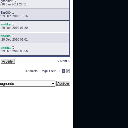
r
gbspider
 16 Jan 2011 22:51
r
Tati000
 29 Déc 2010 16:16
r
andika
 29 Déc 2010 01:20
r
andika
 29 Déc 2010 01:01
r
andika
 29 Déc 2010 00:56
Suivant
49 sujets •
Page
1
sur
2
•
1
2