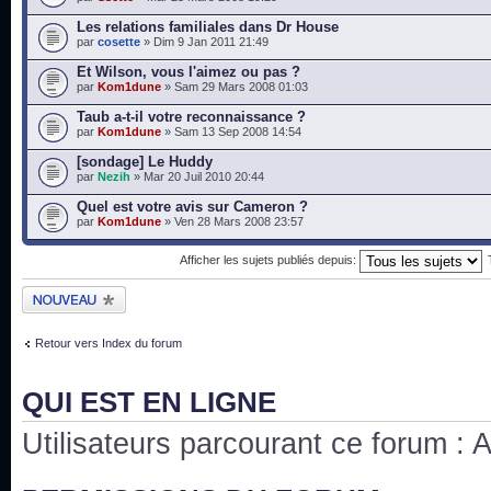
Les relations familiales dans Dr House
par
cosette
» Dim 9 Jan 2011 21:49
Et Wilson, vous l'aimez ou pas ?
par
Kom1dune
» Sam 29 Mars 2008 01:03
Taub a-t-il votre reconnaissance ?
par
Kom1dune
» Sam 13 Sep 2008 14:54
[sondage] Le Huddy
par
Nezih
» Mar 20 Juil 2010 20:44
Quel est votre avis sur Cameron ?
par
Kom1dune
» Ven 28 Mars 2008 23:57
Afficher les sujets publiés depuis:
Publier un nouveau
sujet
Retour vers Index du forum
QUI EST EN LIGNE
Utilisateurs parcourant ce forum : Au