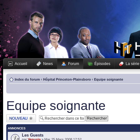
Accueil
News
Forum
Épisodes
La série
Index du forum
‹
Hôpital Princeton-Plainsboro
‹
Equipe soignante
Equipe soignante
Publier un nouveau
sujet
ANNONCES
Les Guests
par
Venusia
» Mar 25 Mars 2008 17:52