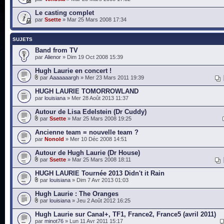
Le casting complet
par
Ssette
» Mar 25 Mars 2008 17:34
SUJETS
Band from TV
par
Alienor
» Dim 19 Oct 2008 15:39
Hugh Laurie en concert !
par
Aaaaaaargh
» Mer 23 Mars 2011 19:39
HUGH LAURIE TOMORROWLAND
par
louisiana
» Mer 28 Août 2013 11:37
Autour de Lisa Edelstein (Dr Cuddy)
par
Ssette
» Mar 25 Mars 2008 19:25
Ancienne team = nouvelle team ?
par
Nonold
» Mer 10 Déc 2008 14:51
Autour de Hugh Laurie (Dr House)
par
Ssette
» Mar 25 Mars 2008 18:11
HUGH LAURIE Tournée 2013 Didn't it Rain
par
louisiana
» Dim 7 Avr 2013 01:03
Hugh Laurie : The Oranges
par
louisiana
» Jeu 2 Août 2012 16:25
Hugh Laurie sur Canal+, TF1, France2, France5 (avril 2011)
par
minot76
» Lun 11 Avr 2011 15:17