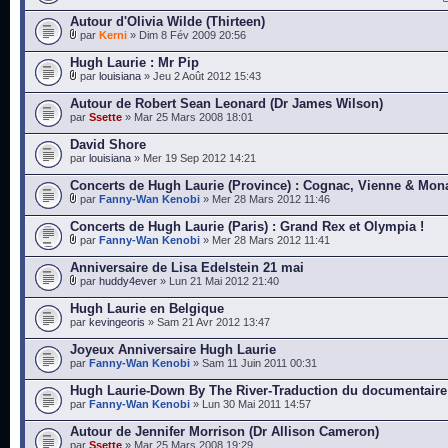
Autour d'Olivia Wilde (Thirteen)
par
Kerni
» Dim 8 Fév 2009 20:56
Hugh Laurie : Mr Pip
par
louisiana
» Jeu 2 Août 2012 15:43
Autour de Robert Sean Leonard (Dr James Wilson)
par
Ssette
» Mar 25 Mars 2008 18:01
David Shore
par
louisiana
» Mer 19 Sep 2012 14:21
Concerts de Hugh Laurie (Province) : Cognac, Vienne & Mon
par
Fanny-Wan Kenobi
» Mer 28 Mars 2012 11:46
Concerts de Hugh Laurie (Paris) : Grand Rex et Olympia !
par
Fanny-Wan Kenobi
» Mer 28 Mars 2012 11:41
Anniversaire de Lisa Edelstein 21 mai
par
huddy4ever
» Lun 21 Mai 2012 21:40
Hugh Laurie en Belgique
par
kevingeoris
» Sam 21 Avr 2012 13:47
Joyeux Anniversaire Hugh Laurie
par
Fanny-Wan Kenobi
» Sam 11 Juin 2011 00:31
Hugh Laurie-Down By The River-Traduction du documentaire
par
Fanny-Wan Kenobi
» Lun 30 Mai 2011 14:57
Autour de Jennifer Morrison (Dr Allison Cameron)
par
Ssette
» Mar 25 Mars 2008 19:29