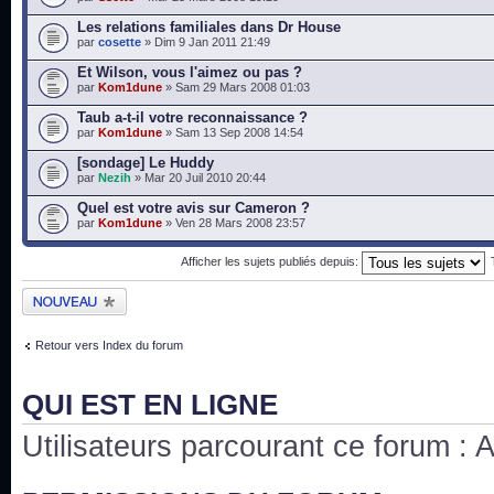
Les relations familiales dans Dr House
par
cosette
» Dim 9 Jan 2011 21:49
Et Wilson, vous l'aimez ou pas ?
par
Kom1dune
» Sam 29 Mars 2008 01:03
Taub a-t-il votre reconnaissance ?
par
Kom1dune
» Sam 13 Sep 2008 14:54
[sondage] Le Huddy
par
Nezih
» Mar 20 Juil 2010 20:44
Quel est votre avis sur Cameron ?
par
Kom1dune
» Ven 28 Mars 2008 23:57
Afficher les sujets publiés depuis:
Publier un nouveau
sujet
Retour vers Index du forum
QUI EST EN LIGNE
Utilisateurs parcourant ce forum : Au