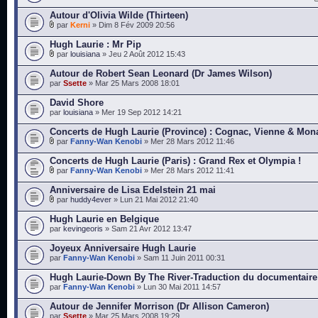
Autour d'Olivia Wilde (Thirteen)
par
Kerni
» Dim 8 Fév 2009 20:56
Hugh Laurie : Mr Pip
par
louisiana
» Jeu 2 Août 2012 15:43
Autour de Robert Sean Leonard (Dr James Wilson)
par
Ssette
» Mar 25 Mars 2008 18:01
David Shore
par
louisiana
» Mer 19 Sep 2012 14:21
Concerts de Hugh Laurie (Province) : Cognac, Vienne & Mon
par
Fanny-Wan Kenobi
» Mer 28 Mars 2012 11:46
Concerts de Hugh Laurie (Paris) : Grand Rex et Olympia !
par
Fanny-Wan Kenobi
» Mer 28 Mars 2012 11:41
Anniversaire de Lisa Edelstein 21 mai
par
huddy4ever
» Lun 21 Mai 2012 21:40
Hugh Laurie en Belgique
par
kevingeoris
» Sam 21 Avr 2012 13:47
Joyeux Anniversaire Hugh Laurie
par
Fanny-Wan Kenobi
» Sam 11 Juin 2011 00:31
Hugh Laurie-Down By The River-Traduction du documentaire
par
Fanny-Wan Kenobi
» Lun 30 Mai 2011 14:57
Autour de Jennifer Morrison (Dr Allison Cameron)
par
Ssette
» Mar 25 Mars 2008 19:29