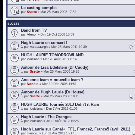
Le casting complet
par
Ssette
» Mar 25 Mars 2008 17:34
SUJETS
Band from TV
par
Alienor
» Dim 19 Oct 2008 15:39
Hugh Laurie en concert !
par
Aaaaaaargh
» Mer 23 Mars 2011 19:39
HUGH LAURIE TOMORROWLAND
par
louisiana
» Mer 28 Août 2013 11:37
Autour de Lisa Edelstein (Dr Cuddy)
par
Ssette
» Mar 25 Mars 2008 19:25
Ancienne team = nouvelle team ?
par
Nonold
» Mer 10 Déc 2008 14:51
Autour de Hugh Laurie (Dr House)
par
Ssette
» Mar 25 Mars 2008 18:11
HUGH LAURIE Tournée 2013 Didn't it Rain
par
louisiana
» Dim 7 Avr 2013 01:03
Hugh Laurie : The Oranges
par
louisiana
» Jeu 2 Août 2012 16:25
Hugh Laurie sur Canal+, TF1, France2, France5 (avril 2011)
par
minot76
» Lun 11 Avr 2011 15:17