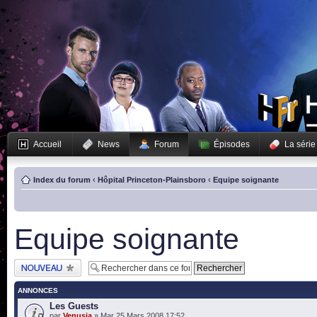
Accueil
News
Forum
Épisodes
La série
Index du forum
‹
Hôpital Princeton-Plainsboro
‹
Equipe soignante
Equipe soignante
Publier un nouveau
sujet
ANNONCES
Les Guests
par
Venusia
» Mar 25 Mars 2008 17:52