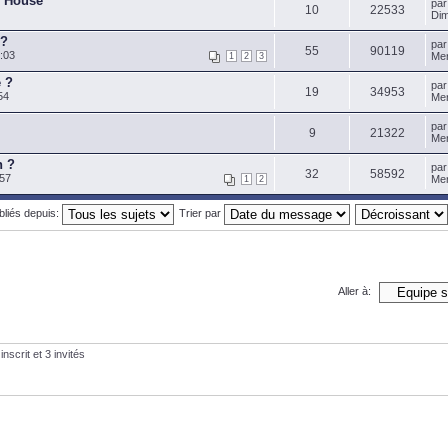
r House
pa
10
22533
Dim
 ?
pa
55
90119
:03
Mer
1
2
3
e ?
pa
19
34953
54
Mer
pa
9
21322
Mer
n ?
pa
32
58592
:57
Mer
1
2
ubliés depuis:
Trier par
Aller à:
nscrit et 3 invités