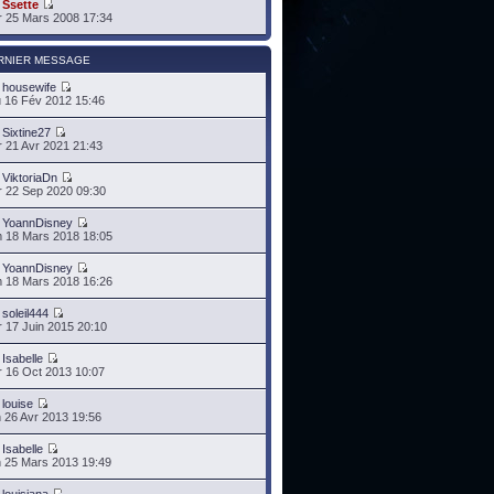
r
Ssette
 25 Mars 2008 17:34
RNIER MESSAGE
r
housewife
 16 Fév 2012 15:46
r
Sixtine27
 21 Avr 2021 21:43
r
ViktoriaDn
 22 Sep 2020 09:30
r
YoannDisney
 18 Mars 2018 18:05
r
YoannDisney
 18 Mars 2018 16:26
r
soleil444
 17 Juin 2015 20:10
r
Isabelle
 16 Oct 2013 10:07
r
louise
 26 Avr 2013 19:56
r
Isabelle
 25 Mars 2013 19:49