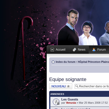
Accueil
News
Forum
Index du forum
‹
Hôpital Princeton-Plain
Equipe soignante
Publier un nouveau
sujet
ANNONCES
Les Guests
par
Venusia
» Mar 25 Mars 2008 17:52