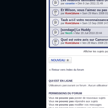
Les relations familiales dans D
par
cosette
» Dim 9 Jan 2011 21:49
Et Wilson, vous l'aimez ou pas
par
Kom1dune
» Sam 29 Mars 2008 01
Taub a-t-il votre reconnaissanc
par
Kom1dune
» Sam 13 Sep 2008 14:
[sondage] Le Huddy
par
Nezih
» Mar 20 Juil 2010 20:44
Quel est votre avis sur Camero
par
Kom1dune
» Ven 28 Mars 2008 23
Afficher les sujets p
Publier un nouveau
sujet
Retour vers Index du forum
QUI EST EN LIGNE
Utilisateurs parcourant ce forum : Aucun utilisateur i
PERMISSIONS DU FORUM
Vous
ne pouvez pas
poster de nouveaux sujets
Vous
ne pouvez pas
répondre aux sujets
Vous
ne pouvez pas
modifier vos messages