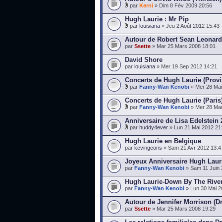
par
Kerni
» Dim 8 Fév 2009 20:56
Hugh Laurie : Mr Pip
par
louisiana
» Jeu 2 Août 2012 15:43
Autour de Robert Sean Leonard
par
Ssette
» Mar 25 Mars 2008 18:01
David Shore
par
louisiana
» Mer 19 Sep 2012 14:21
Concerts de Hugh Laurie (Prov
par
Fanny-Wan Kenobi
» Mer 28 Mar
Concerts de Hugh Laurie (Paris)
par
Fanny-Wan Kenobi
» Mer 28 Mar
Anniversaire de Lisa Edelstein
par
huddy4ever
» Lun 21 Mai 2012 21
Hugh Laurie en Belgique
par
kevingeoris
» Sam 21 Avr 2012 13:4
Joyeux Anniversaire Hugh Laur
par
Fanny-Wan Kenobi
» Sam 11 Juin 
Hugh Laurie-Down By The River
par
Fanny-Wan Kenobi
» Lun 30 Mai 2
Autour de Jennifer Morrison (D
par
Ssette
» Mar 25 Mars 2008 19:29