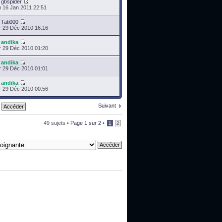
r
gbspider
 16 Jan 2011 22:51
r
Tati000
 29 Déc 2010 16:16
r
andika
 29 Déc 2010 01:20
r
andika
 29 Déc 2010 01:01
r
andika
 29 Déc 2010 00:56
Suivant
49 sujets •
Page
1
sur
2
•
1
2