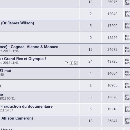
pa
13
26076
Sam
pa
2
12043
Mar
 (Dr James Wilson)
pa
5
17202
Mer
pa
0
12526
Mer
ince) : Cognac, Vienne & Monaco
pa
12
24672
s 2012 11:46
Dim
 : Grand Rex et Olympia !
pa
24
43725
s 2012 11:41
Mer
1
2
 21 mai
pa
4
14064
:40
Ven
pa
1
10985
7
Dim
ie
pa
3
13620
2011 00:31
Sam
-Traduction du documentaire
pa
6
19218
011 14:57
Mar
r Allison Cameron)
pa
13
25847
Sam