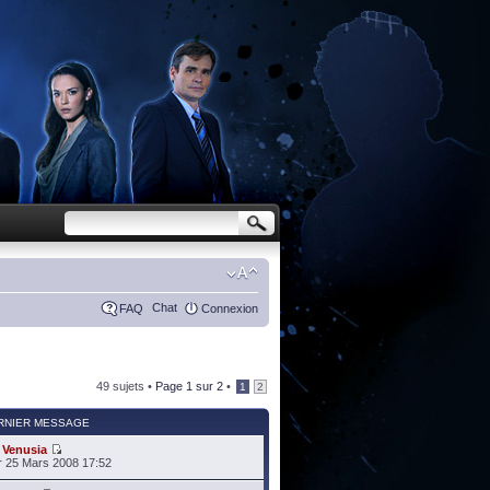
Chat
FAQ
Connexion
49 sujets •
Page
1
sur
2
•
1
2
RNIER MESSAGE
r
Venusia
 25 Mars 2008 17:52