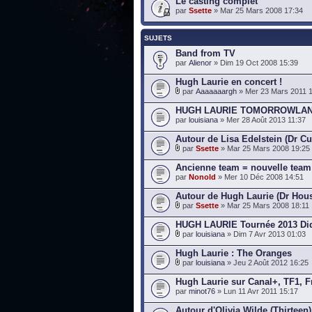
Le casting complet
par
Ssette
» Mar 25 Mars 2008 17:34
SUJETS
Band from TV
par
Alienor
» Dim 19 Oct 2008 15:39
Hugh Laurie en concert !
par
Aaaaaaargh
» Mer 23 Mars 2011 
HUGH LAURIE TOMORROWLA
par
louisiana
» Mer 28 Août 2013 11:37
Autour de Lisa Edelstein (Dr C
par
Ssette
» Mar 25 Mars 2008 19:25
Ancienne team = nouvelle team
par
Nonold
» Mer 10 Déc 2008 14:51
Autour de Hugh Laurie (Dr Hou
par
Ssette
» Mar 25 Mars 2008 18:11
HUGH LAURIE Tournée 2013 Didn
par
louisiana
» Dim 7 Avr 2013 01:03
Hugh Laurie : The Oranges
par
louisiana
» Jeu 2 Août 2012 16:25
Hugh Laurie sur Canal+, TF1, Fr
par
minot76
» Lun 11 Avr 2011 15:17
Autour d'Olivia Wilde (Thirteen)