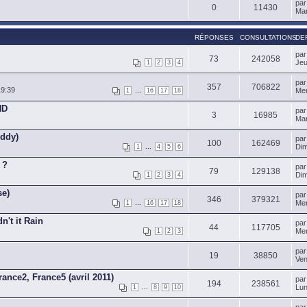
pa
0
11430
Mar
RÉPONSES
CONSULTATIONS
DE
pa
73
242058
Jeu
1
2
3
4
pa
357
706822
19:39
...
Mer
1
16
17
18
ND
pa
3
16985
Mar
uddy)
pa
100
162469
...
Dim
1
4
5
6
 ?
pa
79
129138
Dim
1
2
3
4
se)
pa
346
379321
...
Mer
1
16
17
18
't it Rain
pa
44
117705
Mer
1
2
3
pa
19
38850
Ven
ance2, France5 (avril 2011)
pa
194
238561
...
Lun
1
8
9
10