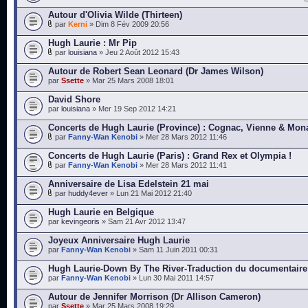
Autour d'Olivia Wilde (Thirteen)
par
Kerni
» Dim 8 Fév 2009 20:56
Hugh Laurie : Mr Pip
par
louisiana
» Jeu 2 Août 2012 15:43
Autour de Robert Sean Leonard (Dr James Wilson)
par
Ssette
» Mar 25 Mars 2008 18:01
David Shore
par
louisiana
» Mer 19 Sep 2012 14:21
Concerts de Hugh Laurie (Province) : Cognac, Vienne & Mon
par
Fanny-Wan Kenobi
» Mer 28 Mars 2012 11:46
Concerts de Hugh Laurie (Paris) : Grand Rex et Olympia !
par
Fanny-Wan Kenobi
» Mer 28 Mars 2012 11:41
Anniversaire de Lisa Edelstein 21 mai
par
huddy4ever
» Lun 21 Mai 2012 21:40
Hugh Laurie en Belgique
par
kevingeoris
» Sam 21 Avr 2012 13:47
Joyeux Anniversaire Hugh Laurie
par
Fanny-Wan Kenobi
» Sam 11 Juin 2011 00:31
Hugh Laurie-Down By The River-Traduction du documentaire
par
Fanny-Wan Kenobi
» Lun 30 Mai 2011 14:57
Autour de Jennifer Morrison (Dr Allison Cameron)
par
Ssette
» Mar 25 Mars 2008 19:29