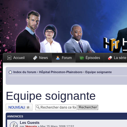
Accueil
News
Forum
Épisodes
La série
Index du forum
‹
Hôpital Princeton-Plainsboro
‹
Equipe soignante
Equipe soignante
Publier un nouveau
sujet
ANNONCES
Les Guests
par
Venusia
» Mar 25 Mars 2008 17:52