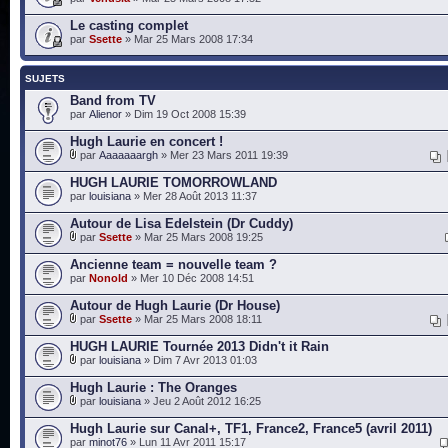
Le casting complet
par
Ssette
» Mar 25 Mars 2008 17:34
SUJETS
Band from TV
par
Alienor
» Dim 19 Oct 2008 15:39
Hugh Laurie en concert !
par
Aaaaaaargh
» Mer 23 Mars 2011 19:39
HUGH LAURIE TOMORROWLAND
par
louisiana
» Mer 28 Août 2013 11:37
Autour de Lisa Edelstein (Dr Cuddy)
par
Ssette
» Mar 25 Mars 2008 19:25
Ancienne team = nouvelle team ?
par
Nonold
» Mer 10 Déc 2008 14:51
Autour de Hugh Laurie (Dr House)
par
Ssette
» Mar 25 Mars 2008 18:11
HUGH LAURIE Tournée 2013 Didn't it Rain
par
louisiana
» Dim 7 Avr 2013 01:03
Hugh Laurie : The Oranges
par
louisiana
» Jeu 2 Août 2012 16:25
Hugh Laurie sur Canal+, TF1, France2, France5 (avril 2011)
par
minot76
» Lun 11 Avr 2011 15:17