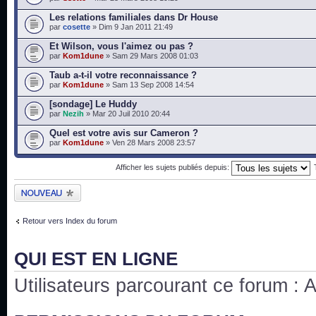
Les relations familiales dans Dr House
par
cosette
» Dim 9 Jan 2011 21:49
Et Wilson, vous l'aimez ou pas ?
par
Kom1dune
» Sam 29 Mars 2008 01:03
Taub a-t-il votre reconnaissance ?
par
Kom1dune
» Sam 13 Sep 2008 14:54
[sondage] Le Huddy
par
Nezih
» Mar 20 Juil 2010 20:44
Quel est votre avis sur Cameron ?
par
Kom1dune
» Ven 28 Mars 2008 23:57
Afficher les sujets publiés depuis:
Publier un nouveau
sujet
Retour vers Index du forum
QUI EST EN LIGNE
Utilisateurs parcourant ce forum : Au