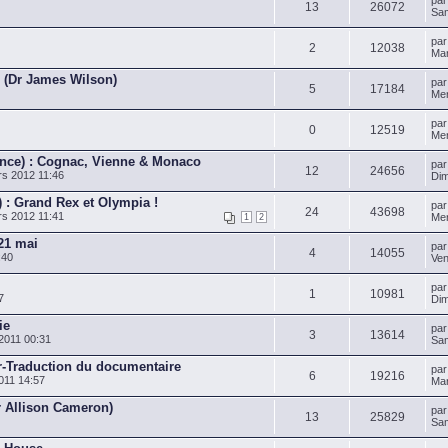
pa
13
26072
Sam
pa
2
12038
Mar
 (Dr James Wilson)
pa
5
17184
Mer
pa
0
12519
Mer
ince) : Cognac, Vienne & Monaco
pa
12
24656
s 2012 11:46
Dim
 : Grand Rex et Olympia !
pa
24
43698
s 2012 11:41
Mer
1
2
 21 mai
pa
4
14055
:40
Ven
pa
1
10981
7
Dim
ie
pa
3
13614
2011 00:31
Sam
-Traduction du documentaire
pa
6
19216
011 14:57
Mar
r Allison Cameron)
pa
13
25829
Sam