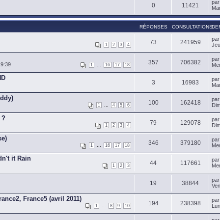
pa
0
11421
Mar
RÉPONSES
CONSULTATIONS
DE
pa
73
241959
Jeu
1
2
3
4
pa
357
706382
19:39
...
Mer
1
16
17
18
ND
pa
3
16983
Mar
uddy)
pa
100
162418
...
Dim
1
4
5
6
 ?
pa
79
129078
Dim
1
2
3
4
se)
pa
346
379180
...
Mer
1
16
17
18
't it Rain
pa
44
117661
Mer
1
2
3
pa
19
38844
Ven
ance2, France5 (avril 2011)
pa
194
238398
...
Lun
1
8
9
10