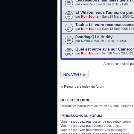
Les relations familiales dans D
par
cosette
» Dim 9 Jan 2011 21:49
Et Wilson, vous l'aimez ou pas
par
Kom1dune
» Sam 29 Mars 2008 01
Taub a-t-il votre reconnaissanc
par
Kom1dune
» Sam 13 Sep 2008 14:
[sondage] Le Huddy
par
Nezih
» Mar 20 Juil 2010 20:44
Quel est votre avis sur Camero
par
Kom1dune
» Ven 28 Mars 2008 23
Afficher les sujets p
Publier un nouveau
sujet
Retour vers Index du forum
QUI EST EN LIGNE
Utilisateurs parcourant ce forum : Aucun utilisateur i
PERMISSIONS DU FORUM
Vous
ne pouvez pas
poster de nouveaux sujets
Vous
ne pouvez pas
répondre aux sujets
Vous
ne pouvez pas
modifier vos messages