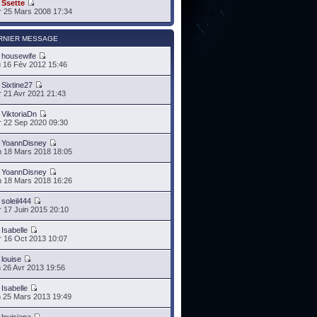
r
Ssette
 25 Mars 2008 17:34
RNIER MESSAGE
r
housewife
 16 Fév 2012 15:46
r
Sixtine27
 21 Avr 2021 21:43
r
ViktoriaDn
 22 Sep 2020 09:30
r
YoannDisney
 18 Mars 2018 18:05
r
YoannDisney
 18 Mars 2018 16:26
r
soleil444
 17 Juin 2015 20:10
r
Isabelle
 16 Oct 2013 10:07
r
louise
 26 Avr 2013 19:56
r
Isabelle
 25 Mars 2013 19:49