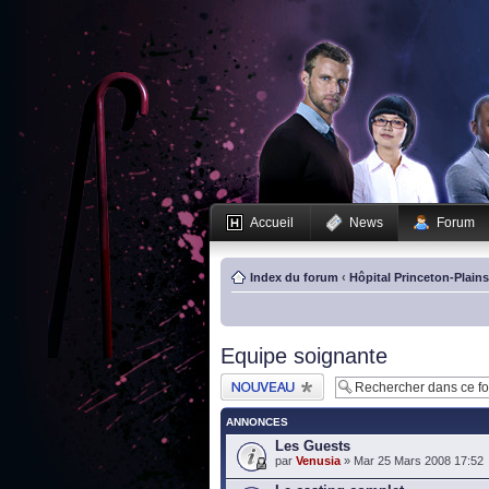
Accueil
News
Forum
Index du forum
‹
Hôpital Princeton-Plain
Equipe soignante
Publier un nouveau
sujet
ANNONCES
Les Guests
par
Venusia
» Mar 25 Mars 2008 17:52