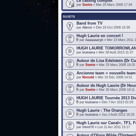
Le casting complet
par
Ssette
» Mar 25 Mars 2008 17:34
SUJETS
Band from TV
par
Alienor
» Dim 19 Oct 2008 15:39
Hugh Laurie en concert !
par
Aaaaaaargh
» Mer 23 Mars 2011 
HUGH LAURIE TOMORROWLA
par
louisiana
» Mer 28 Août 2013 11:37
Autour de Lisa Edelstein (Dr C
par
Ssette
» Mar 25 Mars 2008 19:25
Ancienne team = nouvelle team
par
Nonold
» Mer 10 Déc 2008 14:51
Autour de Hugh Laurie (Dr Hou
par
Ssette
» Mar 25 Mars 2008 18:11
HUGH LAURIE Tournée 2013 Didn
par
louisiana
» Dim 7 Avr 2013 01:03
Hugh Laurie : The Oranges
par
louisiana
» Jeu 2 Août 2012 16:25
Hugh Laurie sur Canal+, TF1, Fr
par
minot76
» Lun 11 Avr 2011 15:17
Autour d'Olivia Wilde (Thirteen)