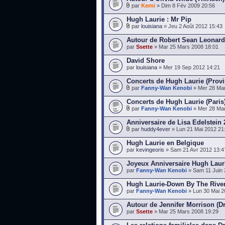
par
Kerni
» Dim 8 Fév 2009 20:56
Hugh Laurie : Mr Pip
par
louisiana
» Jeu 2 Août 2012 15:43
Autour de Robert Sean Leonard
par
Ssette
» Mar 25 Mars 2008 18:01
David Shore
par
louisiana
» Mer 19 Sep 2012 14:21
Concerts de Hugh Laurie (Prov
par
Fanny-Wan Kenobi
» Mer 28 Mar
Concerts de Hugh Laurie (Paris)
par
Fanny-Wan Kenobi
» Mer 28 Mar
Anniversaire de Lisa Edelstein
par
huddy4ever
» Lun 21 Mai 2012 21
Hugh Laurie en Belgique
par
kevingeoris
» Sam 21 Avr 2012 13:4
Joyeux Anniversaire Hugh Laur
par
Fanny-Wan Kenobi
» Sam 11 Juin 
Hugh Laurie-Down By The River
par
Fanny-Wan Kenobi
» Lun 30 Mai 2
Autour de Jennifer Morrison (D
par
Ssette
» Mar 25 Mars 2008 19:29