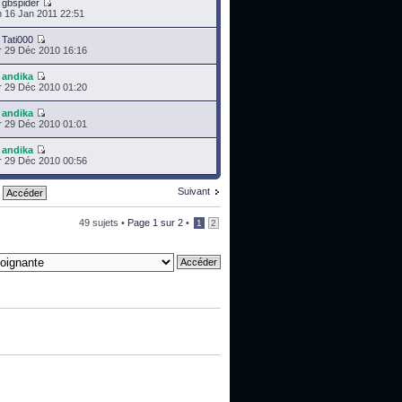
r
gbspider
 16 Jan 2011 22:51
r
Tati000
 29 Déc 2010 16:16
r
andika
 29 Déc 2010 01:20
r
andika
 29 Déc 2010 01:01
r
andika
 29 Déc 2010 00:56
Suivant
49 sujets •
Page
1
sur
2
•
1
2