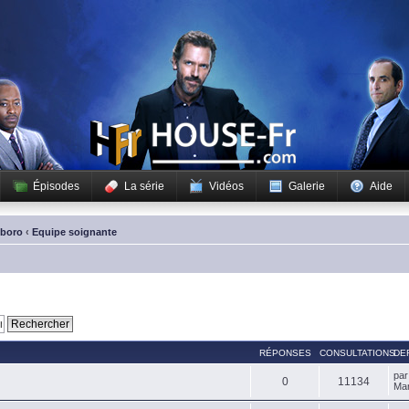
Épisodes
La série
Vidéos
Galerie
Aide
sboro
‹
Equipe soignante
RÉPONSES
CONSULTATIONS
DE
pa
0
11134
Mar