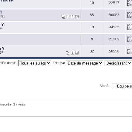
r House
pa
10
22517
Dim
 ?
pa
55
90087
:03
Mer
1
2
3
e ?
pa
19
34925
54
Mer
pa
9
21309
Mer
n ?
pa
32
58558
:57
Mer
1
2
ubliés depuis:
Trier par
Aller à:
nscrit et 2 invités