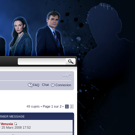
Chat
FAQ
Connexion
49 sujets •
Page
1
sur
2
•
1
2
RNIER MESSAGE
r
Venusia
 25 Mars 2008 17:52