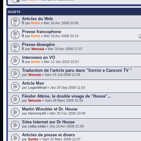
SUJETS
Articles du Web
par
Kerni
» Mer 16 Avr 2008 20:08
Presse francophone
par
Kerni
» Mar 15 Avr 2008 20:14
Presse étrangère
par
Venusia
» Mer 16 Avr 2008 17:07
Interviews en VO
par
Kerni
» Mar 12 Jan 2010 22:57
Traduction de l'article paru dans "Sorrisi e Canzoni TV "
par
Venusia
» Sam 19 Juil 2008 21:06
Article Msn
par
LoganWinall
» Jeu 24 Sep 2009 11:53
Féodor Atkine, le double visage de "House"...
par
Venusia
» Sam 29 Mars 2008 21:55
Martin Winckler et Dr. House
par
Hermony69
» Mer 25 Fév 2009 23:49
Sites Internet sur Dr House
par
zelda-zelda
» Jeu 10 Avr 2008 21:58
Articles de presse et divers
par
Ssette
» Sam 22 Mars 2008 12:07