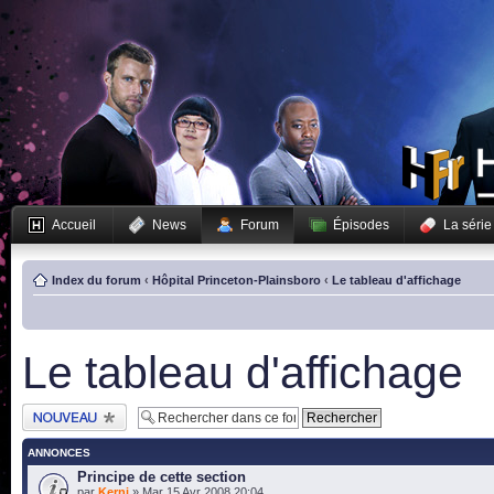
Accueil
News
Forum
Épisodes
La série
Index du forum
‹
Hôpital Princeton-Plainsboro
‹
Le tableau d'affichage
Le tableau d'affichage
Publier un nouveau
sujet
ANNONCES
Principe de cette section
par
Kerni
» Mar 15 Avr 2008 20:04