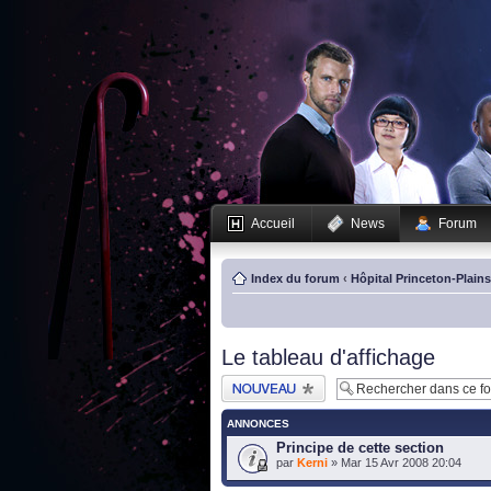
Accueil
News
Forum
Index du forum
‹
Hôpital Princeton-Plain
Le tableau d'affichage
Publier un nouveau
sujet
ANNONCES
Principe de cette section
par
Kerni
» Mar 15 Avr 2008 20:04