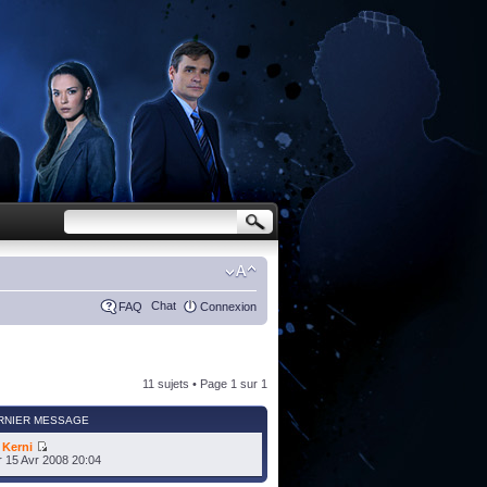
Chat
FAQ
Connexion
11 sujets • Page
1
sur
1
RNIER MESSAGE
r
Kerni
 15 Avr 2008 20:04