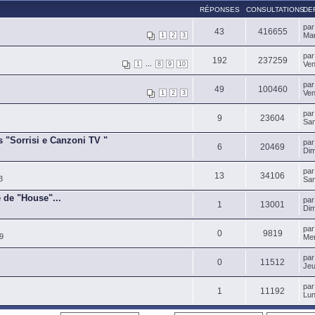
RÉPONSES
CONSULTATIONS
DE
pa
43
416655
Mar
1
2
3
pa
192
237259
...
Ven
1
8
9
10
pa
49
100460
Ven
1
2
3
pa
9
23604
Sam
s "Sorrisi e Canzoni TV "
pa
6
20469
Dim
pa
13
34106
3
Sam
 de "House"...
pa
1
13001
Dim
pa
0
9819
9
Mer
pa
0
11512
Jeu
pa
1
11192
Lun