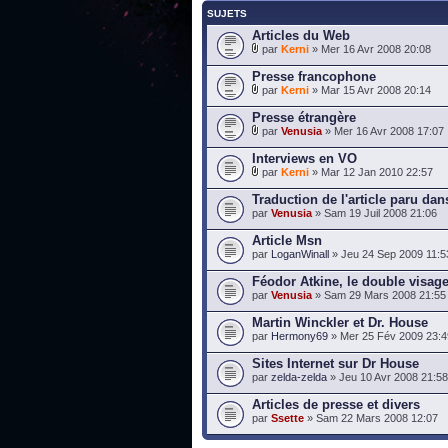
SUJETS
Articles du Web
par
Kerni
» Mer 16 Avr 2008 20:08
Presse francophone
par
Kerni
» Mar 15 Avr 2008 20:14
Presse étrangère
par
Venusia
» Mer 16 Avr 2008 17:07
Interviews en VO
par
Kerni
» Mar 12 Jan 2010 22:57
Traduction de l'article paru dan
par
Venusia
» Sam 19 Juil 2008 21:06
Article Msn
par
LoganWinall
» Jeu 24 Sep 2009 11:5
Féodor Atkine, le double visage
par
Venusia
» Sam 29 Mars 2008 21:55
Martin Winckler et Dr. House
par
Hermony69
» Mer 25 Fév 2009 23:4
Sites Internet sur Dr House
par
zelda-zelda
» Jeu 10 Avr 2008 21:58
Articles de presse et divers
par
Ssette
» Sam 22 Mars 2008 12:07