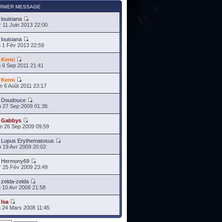
RNIER MESSAGE
r
louisiana
 11 Juin 2013 22:00
r
louisiana
 1 Fév 2013 22:59
r
Kerni
 9 Sep 2011 21:41
r
Kerni
 6 Août 2011 23:17
r
Doudouce
 27 Sep 2009 01:36
r
Gabbys
 26 Sep 2009 09:59
r
Lupus Erythematosus
 19 Avr 2009 20:02
r
Hermony69
 25 Fév 2009 23:49
r
zelda-zelda
 10 Avr 2008 21:58
r
Isa
 24 Mars 2008 11:45