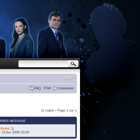
Chat
FAQ
Connexion
11 sujets • Page
1
sur
1
RNIER MESSAGE
r
Kerni
 15 Avr 2008 20:04