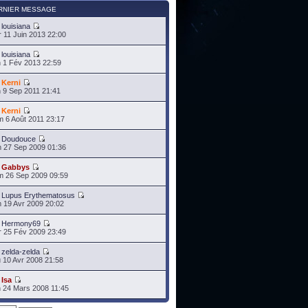
RNIER MESSAGE
r
louisiana
 11 Juin 2013 22:00
r
louisiana
 1 Fév 2013 22:59
r
Kerni
 9 Sep 2011 21:41
r
Kerni
 6 Août 2011 23:17
r
Doudouce
 27 Sep 2009 01:36
r
Gabbys
 26 Sep 2009 09:59
r
Lupus Erythematosus
 19 Avr 2009 20:02
r
Hermony69
 25 Fév 2009 23:49
r
zelda-zelda
 10 Avr 2008 21:58
r
Isa
 24 Mars 2008 11:45