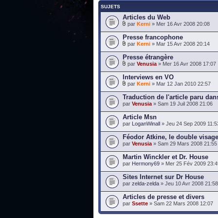
SUJETS
Articles du Web
par
Kerni
» Mer 16 Avr 2008 20:08
Presse francophone
par
Kerni
» Mar 15 Avr 2008 20:14
Presse étrangère
par
Venusia
» Mer 16 Avr 2008 17:07
Interviews en VO
par
Kerni
» Mar 12 Jan 2010 22:57
Traduction de l'article paru dan
par
Venusia
» Sam 19 Juil 2008 21:06
Article Msn
par
LoganWinall
» Jeu 24 Sep 2009 11:5
Féodor Atkine, le double visage
par
Venusia
» Sam 29 Mars 2008 21:55
Martin Winckler et Dr. House
par
Hermony69
» Mer 25 Fév 2009 23:4
Sites Internet sur Dr House
par
zelda-zelda
» Jeu 10 Avr 2008 21:58
Articles de presse et divers
par
Ssette
» Sam 22 Mars 2008 12:07