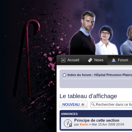
Accueil
News
Forum
Index du forum
‹
Hôpital Princeton-Plain
Le tableau d'affichage
Publier un nouveau
sujet
ANNONCES
Principe de cette section
par
Kerni
» Mar 15 Avr 2008 20:04