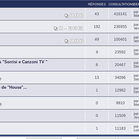
RÉPONSES
CONSULTATIONS
DE
pa
43
416141
Mar
1
2
3
pa
192
236955
...
Ven
1
8
9
10
pa
49
100401
Ven
1
2
3
pa
9
23592
Sam
s "Sorrisi e Canzoni TV "
pa
6
20467
Dim
pa
13
34096
3
Sam
 de "House"...
pa
1
12982
Dim
pa
0
9810
9
Mer
pa
0
11509
Jeu
pa
1
11183
Lun