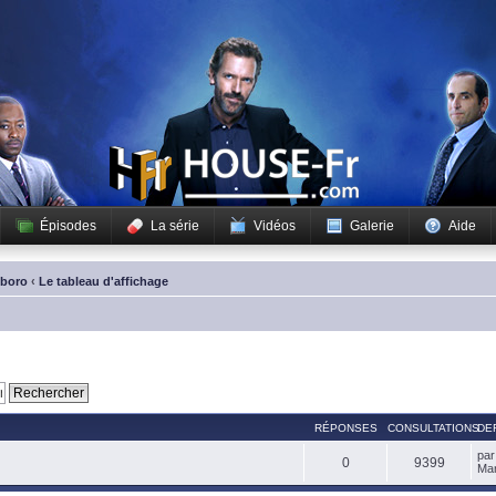
Épisodes
La série
Vidéos
Galerie
Aide
sboro
‹
Le tableau d'affichage
RÉPONSES
CONSULTATIONS
DE
pa
0
9399
Mar