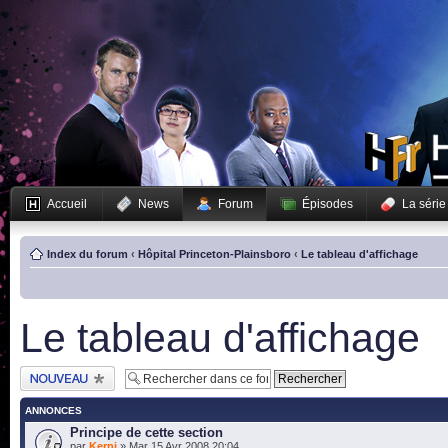
Accueil
News
Forum
Épisodes
La série
Index du forum
‹
Hôpital Princeton-Plainsboro
‹
Le tableau d'affichage
Le tableau d'affichage
Publier un nouveau
sujet
ANNONCES
Principe de cette section
par
Kerni
» Mar 15 Avr 2008 20:04