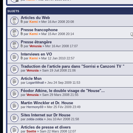
SUJETS
Articles du Web
par
Kerni
» Mer 16 Avr 2008 20:08
Presse francophone
par
Kerni
» Mar 15 Avr 2008 20:14
Presse étrangère
par
Venusia
» Mer 16 Avr 2008 17:07
Interviews en VO
par
Kerni
» Mar 12 Jan 2010 22:57
Traduction de l'article paru dans "Sorrisi e Canzoni TV "
par
Venusia
» Sam 19 Juil 2008 21:06
Article Msn
par
LoganWinall
» Jeu 24 Sep 2009 11:53
Féodor Atkine, le double visage de "House"...
par
Venusia
» Sam 29 Mars 2008 21:55
Martin Winckler et Dr. House
par
Hermony69
» Mer 25 Fév 2009 23:49
Sites Internet sur Dr House
par
zelda-zelda
» Jeu 10 Avr 2008 21:58
Articles de presse et divers
par
Ssette
» Sam 22 Mars 2008 12:07