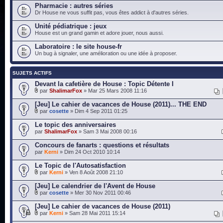
Pharmacie : autres séries
Dr House ne vous suffit pas, vous êtes addict à d'autres séries.
Unité pédiatrique : jeux
House est un grand gamin et adore jouer, nous aussi.
Laboratoire : le site house-fr
Un bug à signaler, une amélioration ou une idée à proposer.
SUJETS ACTIFS
Devant la cafetière de House : Topic Détente I
par
ShalimarFox
» Mar 25 Mars 2008 11:16
[Jeu] Le cahier de vacances de House (2011)... THE END
par
cosette
» Dim 4 Sep 2011 01:25
Le topic des anniversaires
par
ShalimarFox
» Sam 3 Mai 2008 00:16
Concours de fanarts : questions et résultats
par
Kerni
» Dim 24 Oct 2010 10:14
Le Topic de l'Autosatisfaction
par
Kerni
» Ven 8 Août 2008 21:10
[Jeu] Le calendrier de l'Avent de House
par
cosette
» Mer 30 Nov 2011 00:46
[Jeu] Le cahier de vacances de House (2011)
par
Kerni
» Sam 28 Mai 2011 15:14