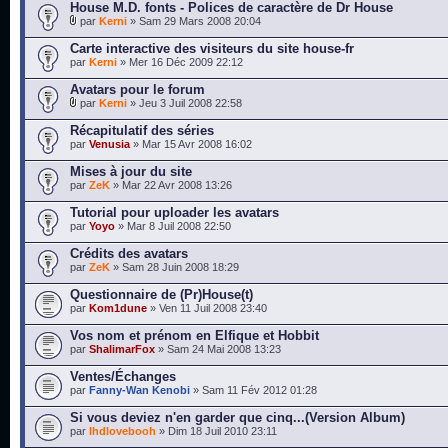
House M.D. fonts - Polices de caractère de Dr House
par
Kerni
» Sam 29 Mars 2008 20:04
Carte interactive des visiteurs du site house-fr
par
Kerni
» Mer 16 Déc 2009 22:12
Avatars pour le forum
par
Kerni
» Jeu 3 Juil 2008 22:58
Récapitulatif des séries
par
Venusia
» Mar 15 Avr 2008 16:02
Mises à jour du site
par
ZeK
» Mar 22 Avr 2008 13:26
Tutorial pour uploader les avatars
par
Yoyo
» Mar 8 Juil 2008 22:50
Crédits des avatars
par
ZeK
» Sam 28 Juin 2008 18:29
Questionnaire de (Pr)House(t)
par
Kom1dune
» Ven 11 Juil 2008 23:40
Vos nom et prénom en Elfique et Hobbit
par
ShalimarFox
» Sam 24 Mai 2008 13:23
Ventes/Échanges
par
Fanny-Wan Kenobi
» Sam 11 Fév 2012 01:28
Si vous deviez n'en garder que cinq...(Version Album)
par
lhdlovebooh
» Dim 18 Juil 2010 23:11