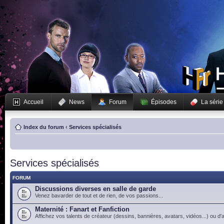
Accueil
News
Forum
Épisodes
La série
Index du forum
‹
Services spécialisés
Services spécialisés
FORUM
Discussions diverses en salle de garde
Venez bavarder de tout et de rien, de vos passions...
Maternité : Fanart et Fanfiction
Affichez vos talents de créateur (dessins, bannières, avatars, vidéos...) ou d'a