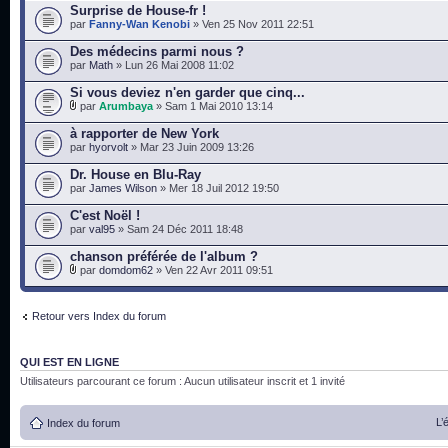
Surprise de House-fr !
par
Fanny-Wan Kenobi
» Ven 25 Nov 2011 22:51
Des médecins parmi nous ?
par
Math
» Lun 26 Mai 2008 11:02
Si vous deviez n'en garder que cinq...
par
Arumbaya
» Sam 1 Mai 2010 13:14
à rapporter de New York
par
hyorvolt
» Mar 23 Juin 2009 13:26
Dr. House en Blu-Ray
par
James Wilson
» Mer 18 Juil 2012 19:50
C'est Noël !
par
val95
» Sam 24 Déc 2011 18:48
chanson préférée de l'album ?
par
domdom62
» Ven 22 Avr 2011 09:51
Retour vers Index du forum
QUI EST EN LIGNE
Utilisateurs parcourant ce forum : Aucun utilisateur inscrit et 1 invité
L’
Index du forum