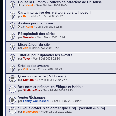
House M.D. fonts - Polices de caractère de Dr House
par
Kerni
» Sam 29 Mars 2008 20:04
Carte interactive des visiteurs du site house-fr
par
Kerni
» Mer 16 Déc 2009 22:12
Avatars pour le forum
par
Kerni
» Jeu 3 Juil 2008 22:58
Récapitulatif des séries
par
Venusia
» Mar 15 Avr 2008 16:02
Mises à jour du site
par
ZeK
» Mar 22 Avr 2008 13:26
Tutorial pour uploader les avatars
par
Yoyo
» Mar 8 Juil 2008 22:50
Crédits des avatars
par
ZeK
» Sam 28 Juin 2008 18:29
Questionnaire de (Pr)House(t)
par
Kom1dune
» Ven 11 Juil 2008 23:40
Vos nom et prénom en Elfique et Hobbit
par
ShalimarFox
» Sam 24 Mai 2008 13:23
Ventes/Échanges
par
Fanny-Wan Kenobi
» Sam 11 Fév 2012 01:28
Si vous deviez n'en garder que cinq...(Version Album)
par
lhdlovebooh
» Dim 18 Juil 2010 23:11