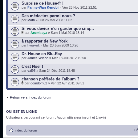
Surprise de House-fr !
par
Fanny-Wan Kenobi
» Ven 25 Nov 2011 22:51
Des médecins parmi nous ?
par
Math
» Lun 26 Mai 2008 11:02
Si vous deviez n'en garder que cinq...
par
Arumbaya
» Sam 1 Mai 2010 13:14
à rapporter de New York
par
hyorvolt
» Mar 23 Juin 2009 13:26
Dr. House en Blu-Ray
par
James Wilson
» Mer 18 Juil 2012 19:50
C'est Noël !
par
val95
» Sam 24 Déc 2011 18:48
chanson préférée de l'album ?
par
domdom62
» Ven 22 Avr 2011 09:51
Retour vers Index du forum
QUI EST EN LIGNE
Utilisateurs parcourant ce forum : Aucun utilisateur inscrit et 1 invité
L’
Index du forum