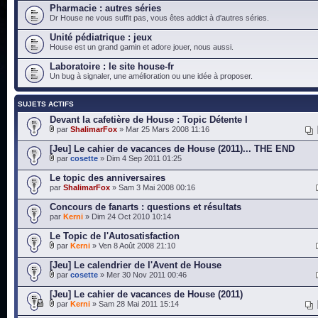
Pharmacie : autres séries
Dr House ne vous suffit pas, vous êtes addict à d'autres séries.
Unité pédiatrique : jeux
House est un grand gamin et adore jouer, nous aussi.
Laboratoire : le site house-fr
Un bug à signaler, une amélioration ou une idée à proposer.
SUJETS ACTIFS
Devant la cafetière de House : Topic Détente I
par
ShalimarFox
» Mar 25 Mars 2008 11:16
[Jeu] Le cahier de vacances de House (2011)... THE END
par
cosette
» Dim 4 Sep 2011 01:25
Le topic des anniversaires
par
ShalimarFox
» Sam 3 Mai 2008 00:16
Concours de fanarts : questions et résultats
par
Kerni
» Dim 24 Oct 2010 10:14
Le Topic de l'Autosatisfaction
par
Kerni
» Ven 8 Août 2008 21:10
[Jeu] Le calendrier de l'Avent de House
par
cosette
» Mer 30 Nov 2011 00:46
[Jeu] Le cahier de vacances de House (2011)
par
Kerni
» Sam 28 Mai 2011 15:14