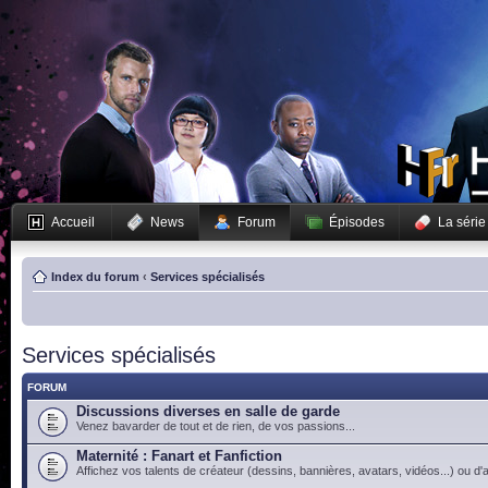
Accueil
News
Forum
Épisodes
La série
Index du forum
‹
Services spécialisés
Services spécialisés
FORUM
Discussions diverses en salle de garde
Venez bavarder de tout et de rien, de vos passions...
Maternité : Fanart et Fanfiction
Affichez vos talents de créateur (dessins, bannières, avatars, vidéos...) ou d'a