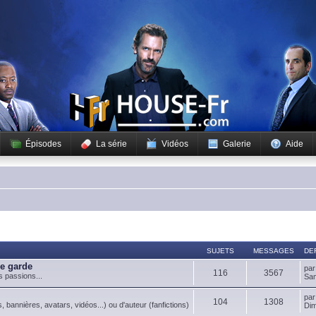
Épisodes
La série
Vidéos
Galerie
Aide
SUJETS
MESSAGES
DE
de garde
pa
116
3567
s passions...
Sam
pa
104
1308
, bannières, avatars, vidéos...) ou d'auteur (fanfictions)
Dim