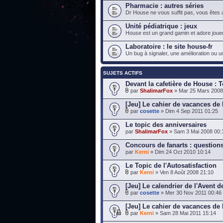
Pharmacie : autres séries
Dr House ne vous suffit pas, vous êtes a
Unité pédiatrique : jeux
House est un grand gamin et adore jouer
Laboratoire : le site house-fr
Un bug à signaler, une amélioration ou u
SUJETS ACTIFS
Devant la cafetière de House : T
par
ShalimarFox
» Mar 25 Mars 2008
[Jeu] Le cahier de vacances de
par
cosette
» Dim 4 Sep 2011 01:25
Le topic des anniversaires
par
ShalimarFox
» Sam 3 Mai 2008 00:
Concours de fanarts : questions
par
Kerni
» Dim 24 Oct 2010 10:14
Le Topic de l'Autosatisfaction
par
Kerni
» Ven 8 Août 2008 21:10
[Jeu] Le calendrier de l'Avent 
par
cosette
» Mer 30 Nov 2011 00:46
[Jeu] Le cahier de vacances de
par
Kerni
» Sam 28 Mai 2011 15:14