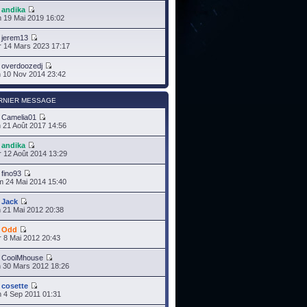
r
andika
 19 Mai 2019 16:02
r
jerem13
 14 Mars 2023 17:17
r
overdoozedj
 10 Nov 2014 23:42
RNIER MESSAGE
r
Camelia01
 21 Août 2017 14:56
r
andika
 12 Août 2014 13:29
r
fino93
 24 Mai 2014 15:40
r
Jack
 21 Mai 2012 20:38
r
Odd
 8 Mai 2012 20:43
r
CoolMhouse
 30 Mars 2012 18:26
r
cosette
 4 Sep 2011 01:31