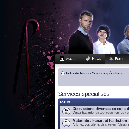
Accueil
News
Forum
Index du forum
‹
Services spécialisés
Services spécialisés
FORUM
Discussions diverses en salle 
Venez bavarder de tout et de rien, de vo
Maternité : Fanart et Fanfiction
Affichez vos talents de créateur (dessins