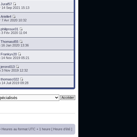
r
Juraf57
 14 Sep 2021 15:13
r
Arielle4
 7 Avr 2020 10:32
r
philiproux01
 3 Fév 2020 11:04
r
Thomasd55
 16 Jan 2020 13:36
r
Frankyv20
 14 Nov 2019 05:21
r
jeroro013
 3 Nov 2019 12:32
r
thomasc022
 14 Juil 2019 09:28
• Heures au format UTC + 1 heure [ Heure d’été ]