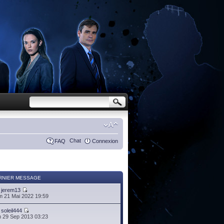
Chat
FAQ
Connexion
RNIER MESSAGE
r
jerem13
 21 Mai 2022 19:59
r
soleil444
 29 Sep 2013 03:23