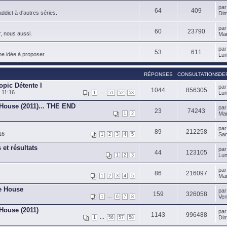
pa
64
409
ddict à d'autres séries.
Dim
pa
60
23790
, nous aussi.
Mar
pa
53
611
ne idée à proposer.
Lun
RÉPONSES
CONSULTATIONS
DE
opic Détente I
pa
1044
856305
 11:16
...
Lun
1
51
52
53
 House (2011)... THE END
pa
23
74243
Mar
1
2
pa
89
212258
16
Sam
1
2
3
4
5
 et résultats
pa
44
123105
Lun
1
2
3
pa
86
216097
Mar
1
2
3
4
5
de House
pa
159
326058
...
Ven
1
6
7
8
 House (2011)
pa
1143
996488
...
Dim
1
56
57
58