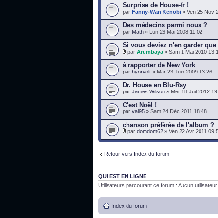
Surprise de House-fr !
par
Fanny-Wan Kenobi
» Ven 25 Nov 2
Des médecins parmi nous ?
par
Math
» Lun 26 Mai 2008 11:02
Si vous deviez n'en garder que 
par
Arumbaya
» Sam 1 Mai 2010 13:
à rapporter de New York
par
hyorvolt
» Mar 23 Juin 2009 13:26
Dr. House en Blu-Ray
par
James Wilson
» Mer 18 Juil 2012 19
C'est Noël !
par
val95
» Sam 24 Déc 2011 18:48
chanson préférée de l'album ?
par
domdom62
» Ven 22 Avr 2011 09:
Retour vers Index du forum
QUI EST EN LIGNE
Utilisateurs parcourant ce forum : Aucun utilisateur i
Index du forum