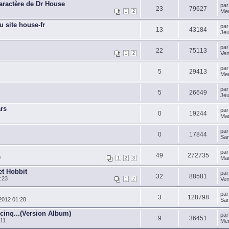
caractère de Dr House
pa
23
79627
Mer
1
2
u site house-fr
pa
13
43184
Jeu
pa
22
75113
Ven
1
2
pa
5
29413
Mer
pa
5
26649
Jeu
ars
pa
0
19244
Mar
pa
0
17844
Sam
pa
49
272735
0
Mar
1
2
3
et Hobbit
pa
32
88581
:23
Ven
1
2
pa
3
128798
2012 01:28
Sam
cinq...(Version Album)
pa
9
36451
:11
Mer