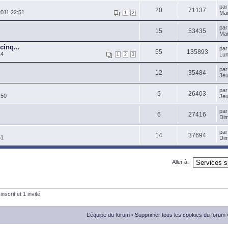
pa
20
71137
011 22:51
Mar
1
2
pa
15
53435
Mar
cinq...
pa
55
135893
14
Lun
1
2
3
pa
12
35484
Jeu
pa
5
26403
:50
Jeu
pa
6
27416
Dim
pa
14
37694
51
Dim
Aller à:
nscrit et 1 invité
L’équipe du forum
•
Supprimer tous les cookies du forum