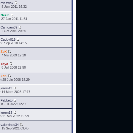
r
misswax
 8 Juin 2011 16:32
r
Nezih
 27 Jan 2011 11:51
r
Camcam59
 1 Oct 2010 20:50
r
Cuddy019
 8 Sep 2010 14:15
r
ZeK
 7 Mai 2009 12:10
r
Yoyo
 8 Juil 2008 22:50
r
ZeK
 28 Juin 2008 18:29
r
jerem13
 14 Mars 2023 17:17
r
Fabketo
 8 Juil 2022 06:29
r
jerem13
 21 Mai 2022 19:59
r
valentindu34
 15 Sep 2021 09:45