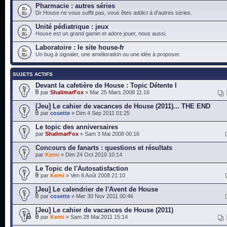
Pharmacie : autres séries
Dr House ne vous suffit pas, vous êtes addict à d'autres séries.
Unité pédiatrique : jeux
House est un grand gamin et adore jouer, nous aussi.
Laboratoire : le site house-fr
Un bug à signaler, une amélioration ou une idée à proposer.
SUJETS ACTIFS
Devant la cafetière de House : Topic Détente I
par
ShalimarFox
» Mar 25 Mars 2008 11:16
[Jeu] Le cahier de vacances de House (2011)... THE END
par
cosette
» Dim 4 Sep 2011 01:25
Le topic des anniversaires
par
ShalimarFox
» Sam 3 Mai 2008 00:16
Concours de fanarts : questions et résultats
par
Kerni
» Dim 24 Oct 2010 10:14
Le Topic de l'Autosatisfaction
par
Kerni
» Ven 8 Août 2008 21:10
[Jeu] Le calendrier de l'Avent de House
par
cosette
» Mer 30 Nov 2011 00:46
[Jeu] Le cahier de vacances de House (2011)
par
Kerni
» Sam 28 Mai 2011 15:14