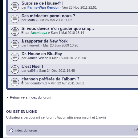
Surprise de House-fr !
par
Fanny-Wan Kenobi
» Ven 25 Nov 2011 22:51
Des médecins parmi nous ?
par
Math
» Lun 26 Mai 2008 11:02
Si vous deviez n'en garder que cinq...
par
Arumbaya
» Sam 1 Mai 2010 13:14
à rapporter de New York
par
hyorvolt
» Mar 23 Juin 2009 13:26
Dr. House en Blu-Ray
par
James Wilson
» Mer 18 Juil 2012 19:50
C'est Noël !
par
val95
» Sam 24 Déc 2011 18:48
chanson préférée de l'album ?
par
domdom62
» Ven 22 Avr 2011 09:51
Retour vers Index du forum
QUI EST EN LIGNE
Utilisateurs parcourant ce forum : Aucun utilisateur inscrit et 1 invité
L’
Index du forum