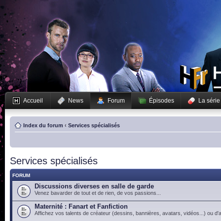
Accueil
News
Forum
Épisodes
La série
Index du forum
‹
Services spécialisés
Services spécialisés
FORUM
Discussions diverses en salle de garde
Venez bavarder de tout et de rien, de vos passions...
Maternité : Fanart et Fanfiction
Affichez vos talents de créateur (dessins, bannières, avatars, vidéos...) ou d'a