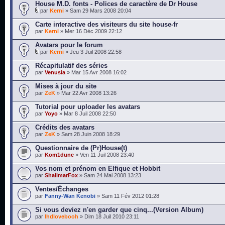
House M.D. fonts - Polices de caractère de Dr House
par
Kerni
» Sam 29 Mars 2008 20:04
Carte interactive des visiteurs du site house-fr
par
Kerni
» Mer 16 Déc 2009 22:12
Avatars pour le forum
par
Kerni
» Jeu 3 Juil 2008 22:58
Récapitulatif des séries
par
Venusia
» Mar 15 Avr 2008 16:02
Mises à jour du site
par
ZeK
» Mar 22 Avr 2008 13:26
Tutorial pour uploader les avatars
par
Yoyo
» Mar 8 Juil 2008 22:50
Crédits des avatars
par
ZeK
» Sam 28 Juin 2008 18:29
Questionnaire de (Pr)House(t)
par
Kom1dune
» Ven 11 Juil 2008 23:40
Vos nom et prénom en Elfique et Hobbit
par
ShalimarFox
» Sam 24 Mai 2008 13:23
Ventes/Échanges
par
Fanny-Wan Kenobi
» Sam 11 Fév 2012 01:28
Si vous deviez n'en garder que cinq...(Version Album)
par
lhdlovebooh
» Dim 18 Juil 2010 23:11