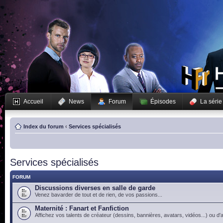
Accueil
News
Forum
Épisodes
La série
Index du forum
‹
Services spécialisés
Services spécialisés
FORUM
Discussions diverses en salle de garde
Venez bavarder de tout et de rien, de vos passions...
Maternité : Fanart et Fanfiction
Affichez vos talents de créateur (dessins, bannières, avatars, vidéos...) ou d'a