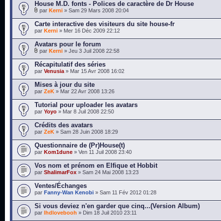
House M.D. fonts - Polices de caractère de Dr House
par
Kerni
» Sam 29 Mars 2008 20:04
Carte interactive des visiteurs du site house-fr
par
Kerni
» Mer 16 Déc 2009 22:12
Avatars pour le forum
par
Kerni
» Jeu 3 Juil 2008 22:58
Récapitulatif des séries
par
Venusia
» Mar 15 Avr 2008 16:02
Mises à jour du site
par
ZeK
» Mar 22 Avr 2008 13:26
Tutorial pour uploader les avatars
par
Yoyo
» Mar 8 Juil 2008 22:50
Crédits des avatars
par
ZeK
» Sam 28 Juin 2008 18:29
Questionnaire de (Pr)House(t)
par
Kom1dune
» Ven 11 Juil 2008 23:40
Vos nom et prénom en Elfique et Hobbit
par
ShalimarFox
» Sam 24 Mai 2008 13:23
Ventes/Échanges
par
Fanny-Wan Kenobi
» Sam 11 Fév 2012 01:28
Si vous deviez n'en garder que cinq...(Version Album)
par
lhdlovebooh
» Dim 18 Juil 2010 23:11