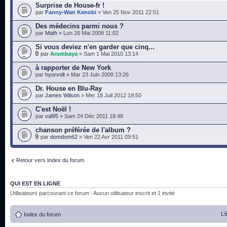
Surprise de House-fr !
par
Fanny-Wan Kenobi
» Ven 25 Nov 2011 22:51
Des médecins parmi nous ?
par
Math
» Lun 26 Mai 2008 11:02
Si vous deviez n'en garder que cinq...
par
Arumbaya
» Sam 1 Mai 2010 13:14
à rapporter de New York
par
hyorvolt
» Mar 23 Juin 2009 13:26
Dr. House en Blu-Ray
par
James Wilson
» Mer 18 Juil 2012 19:50
C'est Noël !
par
val95
» Sam 24 Déc 2011 18:48
chanson préférée de l'album ?
par
domdom62
» Ven 22 Avr 2011 09:51
Retour vers Index du forum
QUI EST EN LIGNE
Utilisateurs parcourant ce forum : Aucun utilisateur inscrit et 1 invité
L’
Index du forum