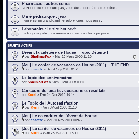
Pharmacie : autres séries
Dr House ne vous suffit pas, vous êtes addict à d'autres séries.
Unité pédiatrique : jeux
House est un grand gamin et adore jouer, nous aussi.
Laboratoire : le site house-fr
Un bug à signaler, une amélioration ou une idée à proposer.
SUJETS ACTIFS
Devant la cafetière de House : Topic Détente I
par
ShalimarFox
» Mar 25 Mars 2008 11:16
[Jeu] Le cahier de vacances de House (2011)... THE END
par
cosette
» Dim 4 Sep 2011 01:25
Le topic des anniversaires
par
ShalimarFox
» Sam 3 Mai 2008 00:16
Concours de fanarts : questions et résultats
par
Kerni
» Dim 24 Oct 2010 10:14
Le Topic de l'Autosatisfaction
par
Kerni
» Ven 8 Août 2008 21:10
[Jeu] Le calendrier de l'Avent de House
par
cosette
» Mer 30 Nov 2011 00:46
[Jeu] Le cahier de vacances de House (2011)
par
Kerni
» Sam 28 Mai 2011 15:14