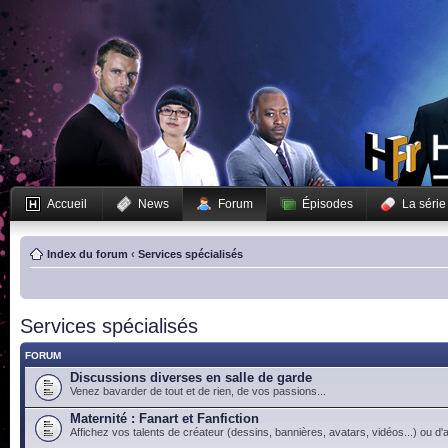
Accueil
News
Forum
Épisodes
La série
Index du forum
‹
Services spécialisés
Services spécialisés
FORUM
Discussions diverses en salle de garde
Venez bavarder de tout et de rien, de vos passions...
Maternité : Fanart et Fanfiction
Affichez vos talents de créateur (dessins, bannières, avatars, vidéos...) ou d'a