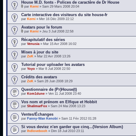
House M.D. fonts - Polices de caractère de Dr House
par
Kerni
» Sam 29 Mars 2008 20:04
Carte interactive des visiteurs du site house-fr
par
Kerni
» Mer 16 Déc 2009 22:12
Avatars pour le forum
par
Kerni
» Jeu 3 Juil 2008 22:58
Récapitulatif des séries
par
Venusia
» Mar 15 Avr 2008 16:02
Mises à jour du site
par
ZeK
» Mar 22 Avr 2008 13:26
Tutorial pour uploader les avatars
par
Yoyo
» Mar 8 Juil 2008 22:50
Crédits des avatars
par
ZeK
» Sam 28 Juin 2008 18:29
Questionnaire de (Pr)House(t)
par
Kom1dune
» Ven 11 Juil 2008 23:40
Vos nom et prénom en Elfique et Hobbit
par
ShalimarFox
» Sam 24 Mai 2008 13:23
Ventes/Échanges
par
Fanny-Wan Kenobi
» Sam 11 Fév 2012 01:28
Si vous deviez n'en garder que cinq...(Version Album)
par
lhdlovebooh
» Dim 18 Juil 2010 23:11