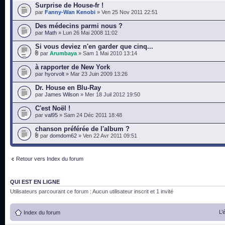
Surprise de House-fr !
par
Fanny-Wan Kenobi
» Ven 25 Nov 2011 22:51
Des médecins parmi nous ?
par
Math
» Lun 26 Mai 2008 11:02
Si vous deviez n'en garder que cinq...
par
Arumbaya
» Sam 1 Mai 2010 13:14
à rapporter de New York
par
hyorvolt
» Mar 23 Juin 2009 13:26
Dr. House en Blu-Ray
par
James Wilson
» Mer 18 Juil 2012 19:50
C'est Noël !
par
val95
» Sam 24 Déc 2011 18:48
chanson préférée de l'album ?
par
domdom62
» Ven 22 Avr 2011 09:51
Retour vers Index du forum
QUI EST EN LIGNE
Utilisateurs parcourant ce forum : Aucun utilisateur inscrit et 1 invité
L’
Index du forum