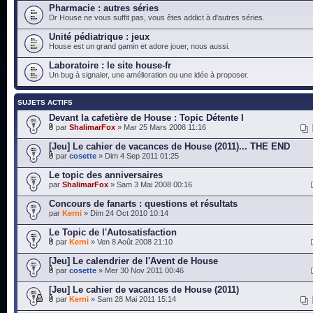
Pharmacie : autres séries
Dr House ne vous suffit pas, vous êtes addict à d'autres séries.
Unité pédiatrique : jeux
House est un grand gamin et adore jouer, nous aussi.
Laboratoire : le site house-fr
Un bug à signaler, une amélioration ou une idée à proposer.
SUJETS ACTIFS
Devant la cafetière de House : Topic Détente I
par
ShalimarFox
» Mar 25 Mars 2008 11:16
[Jeu] Le cahier de vacances de House (2011)... THE END
par
cosette
» Dim 4 Sep 2011 01:25
Le topic des anniversaires
par
ShalimarFox
» Sam 3 Mai 2008 00:16
Concours de fanarts : questions et résultats
par
Kerni
» Dim 24 Oct 2010 10:14
Le Topic de l'Autosatisfaction
par
Kerni
» Ven 8 Août 2008 21:10
[Jeu] Le calendrier de l'Avent de House
par
cosette
» Mer 30 Nov 2011 00:46
[Jeu] Le cahier de vacances de House (2011)
par
Kerni
» Sam 28 Mai 2011 15:14