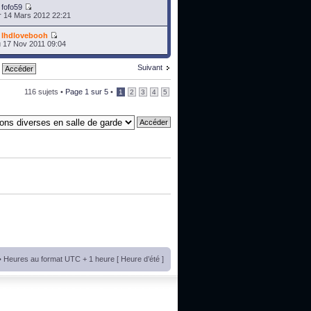
r
fofo59
 14 Mars 2012 22:21
r
lhdlovebooh
 17 Nov 2011 09:04
Suivant
116 sujets •
Page
1
sur
5
•
1
2
3
4
5
• Heures au format UTC + 1 heure [ Heure d’été ]