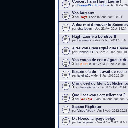
Concert Paris Hugh Laurie !
par
Fanny-Wan Kenobi
» Dim 8 Mai 20
Vos bureaux
par
Yoyo
» Ven 8 Août 2008 10:54
Aidez moi à trouver la Scène s
par
charliegun
» Jeu 21 Avr 2016 14:24
Hugh Laurie à Londres !!
par
housewife
» Ven 22 Avr 2011 13:19
Avez vous remarqué que Chase 
par
DanoneDDO
» Sam 23 Jan 2016 04
Vos coups de cœur / gueule du
par
Kerni
» Dim 23 Mars 2008 09:56
Besoin d'aide - travail de reche
par
jaheira31
» Mer 9 Jan 2013 22:28
Clin d'oeil du Mont St Michel 
par
huddy4ever
» Lun 8 Oct 2012 14:
Que lisez-vous actuellement ?
par
Venusia
» Ven 29 Août 2008 09:56
Satané Réplique
par
Vince-Vega
» Ven 3 Août 2012 02:28
Dr. House fanpage belge
par
kevingeoris
» Mer 4 Avr 2012 01:53