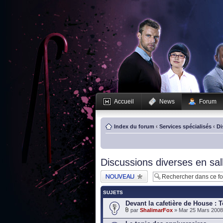
Accueil
News
Forum
Index du forum
‹
Services spécialisés
‹
Di
Discussions diverses en sal
Publier un nouveau
sujet
SUJETS
Devant la cafetière de House : T
par
ShalimarFox
» Mar 25 Mars 2008