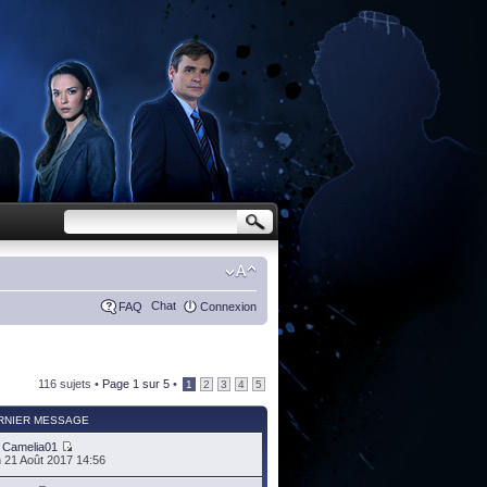
Chat
FAQ
Connexion
116 sujets •
Page
1
sur
5
•
1
2
3
4
5
RNIER MESSAGE
r
Camelia01
 21 Août 2017 14:56