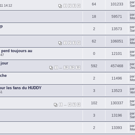
pa
64
101233
11 14:12
Sam
1
2
3
4
pa
18
59571
Mer
vp
pa
2
13573
Sam
pa
62
106051
Mer
1
2
3
4
perd toujours au
pa
0
12101
:47
Sam
 jour
pa
592
457468
...
Jeu
1
28
29
30
rche
pa
2
11496
Mer
pour les fans du HUDDY
pa
3
13523
51
Ven
pa
102
130337
...
Sam
1
4
5
6
pa
3
13196
Sam
pa
2
13393
Mer