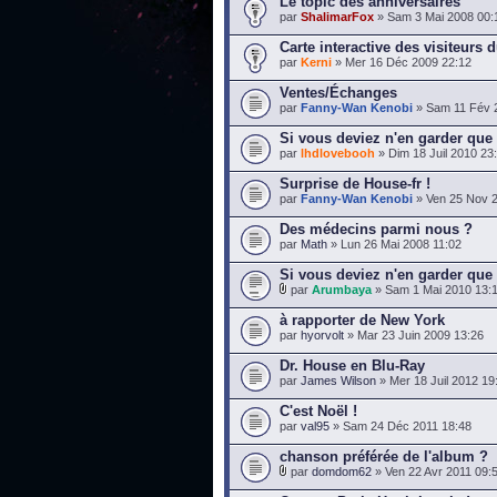
Le topic des anniversaires
par
ShalimarFox
» Sam 3 Mai 2008 00:
Carte interactive des visiteurs d
par
Kerni
» Mer 16 Déc 2009 22:12
Ventes/Échanges
par
Fanny-Wan Kenobi
» Sam 11 Fév 
Si vous deviez n'en garder que 
par
lhdlovebooh
» Dim 18 Juil 2010 23
Surprise de House-fr !
par
Fanny-Wan Kenobi
» Ven 25 Nov 2
Des médecins parmi nous ?
par
Math
» Lun 26 Mai 2008 11:02
Si vous deviez n'en garder que 
par
Arumbaya
» Sam 1 Mai 2010 13:
à rapporter de New York
par
hyorvolt
» Mar 23 Juin 2009 13:26
Dr. House en Blu-Ray
par
James Wilson
» Mer 18 Juil 2012 19
C'est Noël !
par
val95
» Sam 24 Déc 2011 18:48
chanson préférée de l'album ?
par
domdom62
» Ven 22 Avr 2011 09: