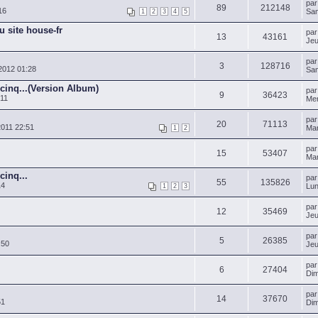
pa
89
212148
16
Sam
1
2
3
4
5
u site house-fr
pa
13
43161
Jeu
pa
3
128716
2012 01:28
Sam
cinq...(Version Album)
pa
9
36423
:11
Mer
pa
20
71113
011 22:51
Mar
1
2
pa
15
53407
Mar
cinq...
pa
55
135826
14
Lun
1
2
3
pa
12
35469
Jeu
pa
5
26385
:50
Jeu
pa
6
27404
Dim
pa
14
37670
51
Dim