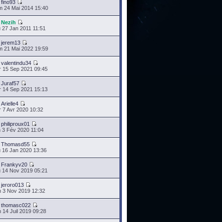
r
fino93
 24 Mai 2014 15:40
r
Nezih
 27 Jan 2011 11:51
r
jerem13
 21 Mai 2022 19:59
r
valentindu34
 15 Sep 2021 09:45
r
Juraf57
 14 Sep 2021 15:13
r
Arielle4
 7 Avr 2020 10:32
r
philiproux01
 3 Fév 2020 11:04
r
Thomasd55
 16 Jan 2020 13:36
r
Frankyv20
 14 Nov 2019 05:21
r
jeroro013
 3 Nov 2019 12:32
r
thomasc022
 14 Juil 2019 09:28