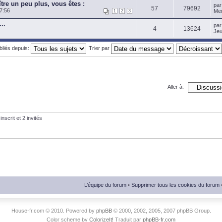
tre un peu plus, vous êtes :
pa
57
79692
7:56
Mer
1
2
3
..
pa
4
13624
Jeu
ubliés depuis:
Trier par
Aller à:
nscrit et 2 invités
L’équipe du forum
•
Supprimer tous les cookies du forum
House-fr.com © 2010. Powered by
phpBB
© 2000, 2002, 2005, 2007 phpBB Group.
Color scheme by
ColorizeIt!
Traduit par
phpBB-fr.com