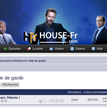
Épisodes
La série
Vidéos
Galerie
Aide
scussions diverses en salle de garde
le de garde
RÉPONSES
CONSULTATIONS
DE
opic Détente I
pa
1044
855764
 11:16
...
Lun
1
51
52
53