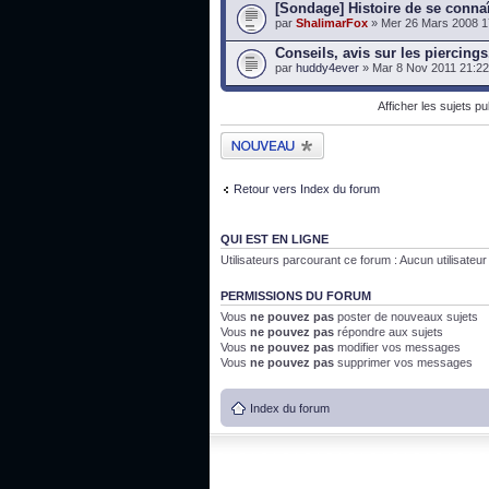
[Sondage] Histoire de se connaî
par
ShalimarFox
» Mer 26 Mars 2008 1
Conseils, avis sur les piercings.
par
huddy4ever
» Mar 8 Nov 2011 21:22
Afficher les sujets p
Publier un nouveau
sujet
Retour vers Index du forum
QUI EST EN LIGNE
Utilisateurs parcourant ce forum : Aucun utilisateur i
PERMISSIONS DU FORUM
Vous
ne pouvez pas
poster de nouveaux sujets
Vous
ne pouvez pas
répondre aux sujets
Vous
ne pouvez pas
modifier vos messages
Vous
ne pouvez pas
supprimer vos messages
Index du forum