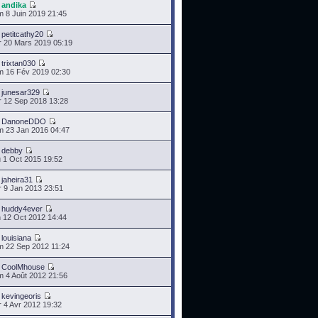
r
andika
 8 Juin 2019 21:45
r
petitcathy20
 20 Mars 2019 05:19
r
trixtan030
 16 Fév 2019 02:30
r
junesar329
 12 Sep 2018 13:28
r
DanoneDDO
 23 Jan 2016 04:47
r
debby
 1 Oct 2015 19:52
r
jaheira31
 9 Jan 2013 23:51
r
huddy4ever
 12 Oct 2012 14:44
r
louisiana
 22 Sep 2012 11:24
r
CoolMhouse
 4 Août 2012 21:56
r
kevingeoris
 4 Avr 2012 19:32