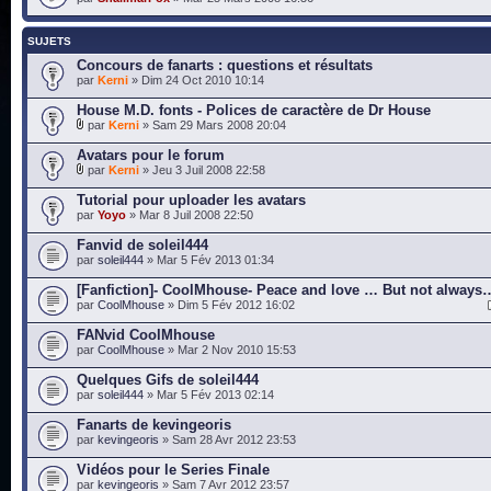
SUJETS
Concours de fanarts : questions et résultats
par
Kerni
» Dim 24 Oct 2010 10:14
House M.D. fonts - Polices de caractère de Dr House
par
Kerni
» Sam 29 Mars 2008 20:04
Avatars pour le forum
par
Kerni
» Jeu 3 Juil 2008 22:58
Tutorial pour uploader les avatars
par
Yoyo
» Mar 8 Juil 2008 22:50
Fanvid de soleil444
par
soleil444
» Mar 5 Fév 2013 01:34
[Fanfiction]- CoolMhouse- Peace and love … But not always
par
CoolMhouse
» Dim 5 Fév 2012 16:02
FANvid CoolMhouse
par
CoolMhouse
» Mar 2 Nov 2010 15:53
Quelques Gifs de soleil444
par
soleil444
» Mar 5 Fév 2013 02:14
Fanarts de kevingeoris
par
kevingeoris
» Sam 28 Avr 2012 23:53
Vidéos pour le Series Finale
par
kevingeoris
» Sam 7 Avr 2012 23:57