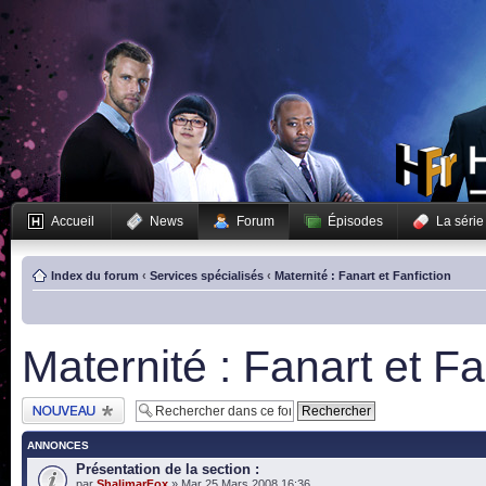
Accueil
News
Forum
Épisodes
La série
Index du forum
‹
Services spécialisés
‹
Maternité : Fanart et Fanfiction
Maternité : Fanart et Fa
Publier un nouveau
sujet
ANNONCES
Présentation de la section :
par
ShalimarFox
» Mar 25 Mars 2008 16:36