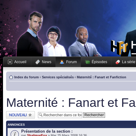
Accueil
News
Forum
Épisodes
La série
Index du forum
‹
Services spécialisés
‹
Maternité : Fanart et Fanfiction
Maternité : Fanart et Fa
Publier un nouveau
sujet
ANNONCES
Présentation de la section :
par
ShalimarFox
» Mar 25 Mars 2008 16:36