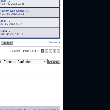
r
Jack
 18 Fév 2012 01:45
r
Fanny-Wan Kenobi
 11 Fév 2012 15:31
r
Jack
 5 Fév 2012 21:17
r
Nana
 31 Jan 2012 11:14
Suivant
104 sujets •
Page
1
sur
5
•
1
2
3
4
5
• Heures au format UTC + 1 heure [ Heure d’été ]