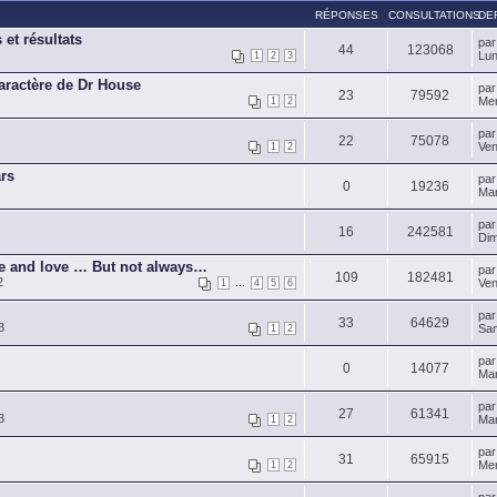
RÉPONSES
CONSULTATIONS
DE
 et résultats
pa
44
123068
Lun
1
2
3
caractère de Dr House
pa
23
79592
Mer
1
2
pa
22
75078
Ven
1
2
ars
pa
0
19236
Mar
pa
16
242581
Dim
ce and love … But not always…
pa
109
182481
2
...
Ven
1
4
5
6
pa
33
64629
3
Sam
1
2
pa
0
14077
Mar
pa
27
61341
3
Mar
1
2
pa
31
65915
Mer
1
2