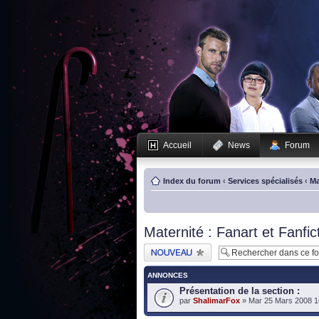
Accueil
News
Forum
Index du forum
‹
Services spécialisés
‹
Ma
Maternité : Fanart et Fanfic
Publier un nouveau
sujet
ANNONCES
Présentation de la section :
par
ShalimarFox
» Mar 25 Mars 2008 1