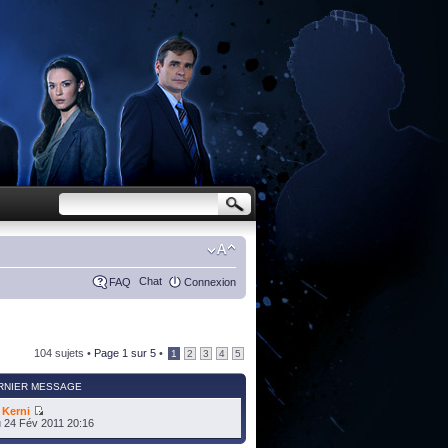
Chat
FAQ
Connexion
104 sujets •
Page
1
sur
5
•
1
2
3
4
5
RNIER MESSAGE
r
Kerni
 24 Fév 2011 20:16