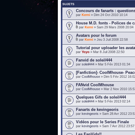
SUJETS
Concours de fanarts : questions
par
Kerni
» Dim 24 Oct 2010 10:14
House M.D. fonts - Polices de 
par
Kerni
» Sam 29 Mars 2008 20:04
Avatars pour le forum
par
Kerni
» Jeu 3 Juil 2008 22:58
Tutorial pour uploader les avat
par
Yoyo
» Mar 8 Juil 2008 22:50
Fanvid de soleil444
par
soleil444
» Mar 5 Fév 2013 01:34
[Fanfiction]- CoolMhouse- Pea
par
CoolMhouse
» Dim 5 Fév 2012 16:0
FANvid CoolMhouse
par
CoolMhouse
» Mar 2 Nov 2010 15:5
Quelques Gifs de soleil444
par
soleil444
» Mar 5 Fév 2013 02:14
Fanarts de kevingeoris
par
kevingeoris
» Sam 28 Avr 2012 23:5
Vidéos pour le Series Finale
par
kevingeoris
» Sam 7 Avr 2012 23:57
Les FanVids!!