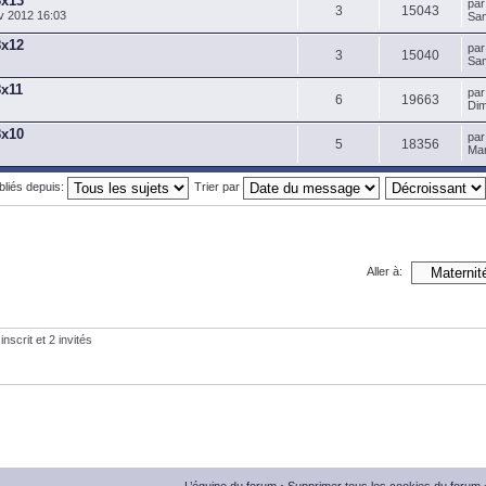
8x13
pa
3
15043
v 2012 16:03
Sam
8x12
pa
3
15040
Sam
8x11
pa
6
19663
Dim
8x10
pa
5
18356
Mar
ubliés depuis:
Trier par
Aller à:
nscrit et 2 invités
L’équipe du forum
•
Supprimer tous les cookies du forum