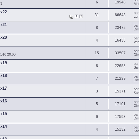
pa
6
19948
33
Mer
8x22
pa
31
66648
Lun
1
2
8x21
pa
8
23472
Dim
8x20
pa
4
16438
Ven
pa
15
33507
2010 20:00
Dim
8x19
pa
8
22653
Sam
8x18
pa
7
21239
Dim
8x17
pa
3
15371
Sam
8x16
pa
5
17101
Dim
8x15
pa
6
17593
Dim
8x14
pa
4
15132
Sam