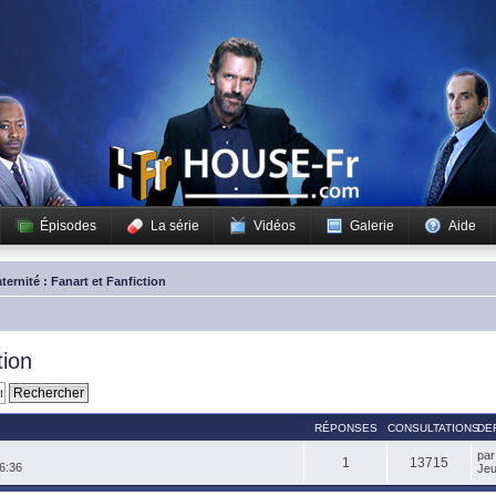
Épisodes
La série
Vidéos
Galerie
Aide
ternité : Fanart et Fanfiction
tion
RÉPONSES
CONSULTATIONS
DE
pa
1
13715
6:36
Jeu