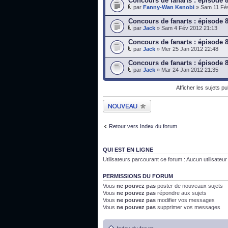
Concours de fanarts : épisode 
par
Fanny-Wan Kenobi
» Sam 11 Fé
Concours de fanarts : épisode 
par
Jack
» Sam 4 Fév 2012 21:13
Concours de fanarts : épisode 
par
Jack
» Mer 25 Jan 2012 22:48
Concours de fanarts : épisode 
par
Jack
» Mar 24 Jan 2012 21:35
Afficher les sujets p
Publier un nouveau
sujet
Retour vers Index du forum
QUI EST EN LIGNE
Utilisateurs parcourant ce forum : Aucun utilisateur i
PERMISSIONS DU FORUM
Vous
ne pouvez pas
poster de nouveaux sujets
Vous
ne pouvez pas
répondre aux sujets
Vous
ne pouvez pas
modifier vos messages
Vous
ne pouvez pas
supprimer vos messages