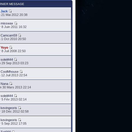
RNIER MESSAGE
r
Jack
 21 Mai 2012 20:38
r
misswax
 8 Juin 2011 16:32
r
Camcam59
 1 Oct 2010 20:50
r
Yoyo
 8 Juil 2008 22:50
r
soleil444
 29 Sep 2013 03:23
r
CoolMhouse
 12 Juil 2013 22:54
r
Nana
 30 Mars 2013 22:14
r
soleil444
 5 Fév 2013 02:14
r
kevingeoris
 18 Déc 2012 02:58
r
kevingeoris
 5 Sep 2012 17:05