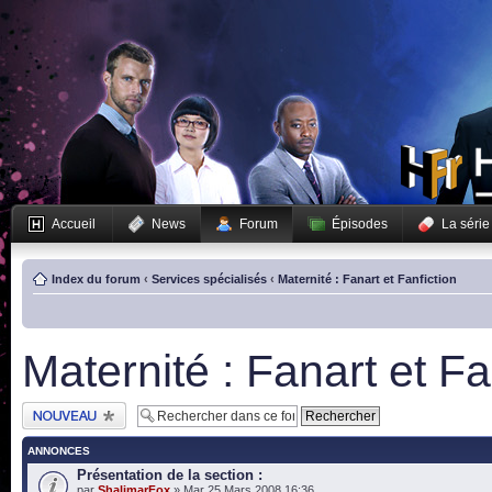
Accueil
News
Forum
Épisodes
La série
Index du forum
‹
Services spécialisés
‹
Maternité : Fanart et Fanfiction
Maternité : Fanart et Fa
Publier un nouveau
sujet
ANNONCES
Présentation de la section :
par
ShalimarFox
» Mar 25 Mars 2008 16:36