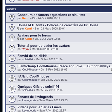
SUJETS
Concours de fanarts : questions et résultats
par
Kerni
» Dim 24 Oct 2010 10:14
House M.D. fonts - Polices de caractère de Dr House
par
Kerni
» Sam 29 Mars 2008 20:04
Avatars pour le forum
par
Kerni
» Jeu 3 Juil 2008 22:58
Tutorial pour uploader les avatars
par
Yoyo
» Mar 8 Juil 2008 22:50
Fanvid de soleil444
par
soleil444
» Mar 5 Fév 2013 01:34
[Fanfiction]- CoolMhouse- Peace and love … But not always
par
CoolMhouse
» Dim 5 Fév 2012 16:02
FANvid CoolMhouse
par
CoolMhouse
» Mar 2 Nov 2010 15:53
Quelques Gifs de soleil444
par
soleil444
» Mar 5 Fév 2013 02:14
Fanarts de kevingeoris
par
kevingeoris
» Sam 28 Avr 2012 23:53
Vidéos pour le Series Finale
par
kevingeoris
» Sam 7 Avr 2012 23:57