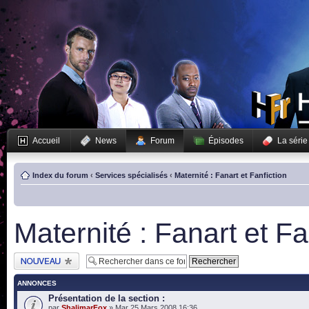
Accueil
News
Forum
Épisodes
La série
Index du forum
‹
Services spécialisés
‹
Maternité : Fanart et Fanfiction
Maternité : Fanart et Fa
Publier un nouveau
sujet
ANNONCES
Présentation de la section :
par
ShalimarFox
» Mar 25 Mars 2008 16:36