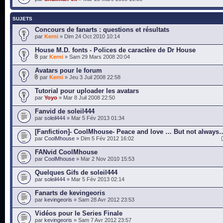
SUJETS
Concours de fanarts : questions et résultats
par
Kerni
» Dim 24 Oct 2010 10:14
House M.D. fonts - Polices de caractère de Dr House
par
Kerni
» Sam 29 Mars 2008 20:04
Avatars pour le forum
par
Kerni
» Jeu 3 Juil 2008 22:58
Tutorial pour uploader les avatars
par
Yoyo
» Mar 8 Juil 2008 22:50
Fanvid de soleil444
par
soleil444
» Mar 5 Fév 2013 01:34
[Fanfiction]- CoolMhouse- Peace and love … But not always
par
CoolMhouse
» Dim 5 Fév 2012 16:02
FANvid CoolMhouse
par
CoolMhouse
» Mar 2 Nov 2010 15:53
Quelques Gifs de soleil444
par
soleil444
» Mar 5 Fév 2013 02:14
Fanarts de kevingeoris
par
kevingeoris
» Sam 28 Avr 2012 23:53
Vidéos pour le Series Finale
par
kevingeoris
» Sam 7 Avr 2012 23:57