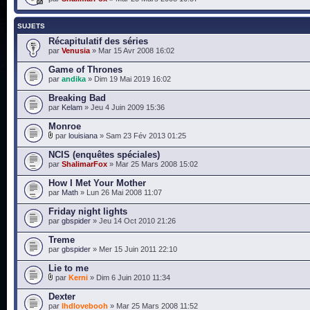
SUJETS
Récapitulatif des séries
par
Venusia
» Mar 15 Avr 2008 16:02
Game of Thrones
par
andika
» Dim 19 Mai 2019 16:02
Breaking Bad
par
Kelam
» Jeu 4 Juin 2009 15:36
Monroe
par
louisiana
» Sam 23 Fév 2013 01:25
NCIS (enquêtes spéciales)
par
ShalimarFox
» Mar 25 Mars 2008 15:02
How I Met Your Mother
par
Math
» Lun 26 Mai 2008 11:07
Friday night lights
par
gbspider
» Jeu 14 Oct 2010 21:26
Treme
par
gbspider
» Mer 15 Juin 2011 22:10
Lie to me
par
Kerni
» Dim 6 Juin 2010 11:34
Dexter
par
lhdlovebooh
» Mar 25 Mars 2008 11:52