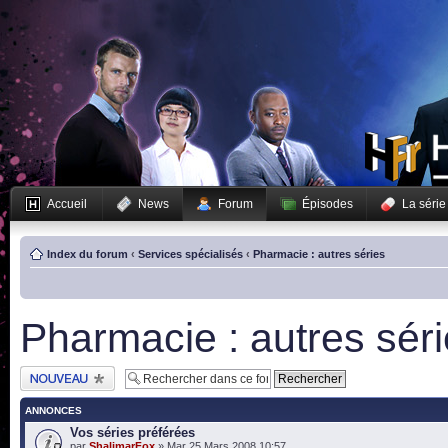
Accueil
News
Forum
Épisodes
La série
Index du forum
‹
Services spécialisés
‹
Pharmacie : autres séries
Pharmacie : autres sér
Publier un nouveau
sujet
ANNONCES
Vos séries préférées
par
ShalimarFox
» Mar 25 Mars 2008 10:57