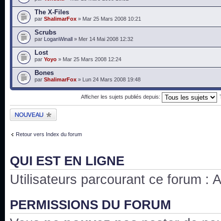
The X-Files
par
ShalimarFox
» Mar 25 Mars 2008 10:21
Scrubs
par
LoganWinall
» Mer 14 Mai 2008 12:32
Lost
par
Yoyo
» Mar 25 Mars 2008 12:24
Bones
par
ShalimarFox
» Lun 24 Mars 2008 19:48
Afficher les sujets publiés depuis:
Publier un nouveau
sujet
Retour vers Index du forum
QUI EST EN LIGNE
Utilisateurs parcourant ce forum : Au
PERMISSIONS DU FORUM