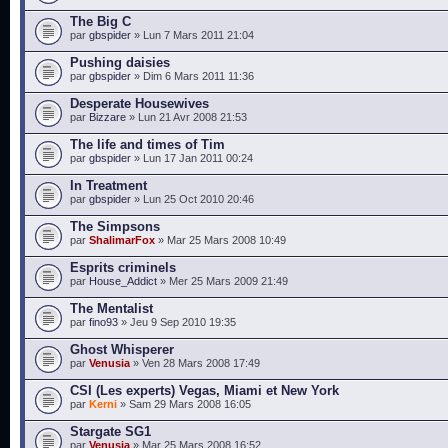
The Big C
par
gbspider
» Lun 7 Mars 2011 21:04
Pushing daisies
par
gbspider
» Dim 6 Mars 2011 11:36
Desperate Housewives
par
Bizzare
» Lun 21 Avr 2008 21:53
The life and times of Tim
par
gbspider
» Lun 17 Jan 2011 00:24
In Treatment
par
gbspider
» Lun 25 Oct 2010 20:46
The Simpsons
par
ShalimarFox
» Mar 25 Mars 2008 10:49
Esprits criminels
par
House_Addict
» Mer 25 Mars 2009 21:49
The Mentalist
par
fino93
» Jeu 9 Sep 2010 19:35
Ghost Whisperer
par
Venusia
» Ven 28 Mars 2008 17:49
CSI (Les experts) Vegas, Miami et New York
par
Kerni
» Sam 29 Mars 2008 16:05
Stargate SG1
par
Venusia
» Mar 25 Mars 2008 16:52