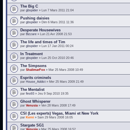
The Big C
par
gbspider
» Lun 7 Mars 2011 21:04
Pushing daisies
par
gbspider
» Dim 6 Mars 2011 11:36
Desperate Housewives
par
Bizzare
» Lun 21 Avr 2008 21:53
The life and times of Tim
par
gbspider
» Lun 17 Jan 2011 00:24
In Treatment
par
gbspider
» Lun 25 Oct 2010 20:46
The Simpsons
par
ShalimarFox
» Mar 25 Mars 2008 10:49
Esprits criminels
par
House_Addict
» Mer 25 Mars 2009 21:49
The Mentalist
par
fino93
» Jeu 9 Sep 2010 19:35
Ghost Whisperer
par
Venusia
» Ven 28 Mars 2008 17:49
CSI (Les experts) Vegas, Miami et New York
par
Kerni
» Sam 29 Mars 2008 16:05
Stargate SG1
par
Venusia
» Mar 25 Mars 2008 16:52