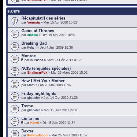
SUJETS
Récapitulatif des séries
par
Venusia
» Mar 15 Avr 2008 16:02
Game of Thrones
par
andika
» Dim 19 Mai 2019 16:02
Breaking Bad
par
Kelam
» Jeu 4 Juin 2009 15:36
Monroe
par
louisiana
» Sam 23 Fév 2013 01:25
NCIS (enquêtes spéciales)
par
ShalimarFox
» Mar 25 Mars 2008 15:02
How I Met Your Mother
par
Math
» Lun 26 Mai 2008 11:07
Friday night lights
par
gbspider
» Jeu 14 Oct 2010 21:26
Treme
par
gbspider
» Mer 15 Juin 2011 22:10
Lie to me
par
Kerni
» Dim 6 Juin 2010 11:34
Dexter
par
lhdlovebooh
» Mar 25 Mars 2008 11:52