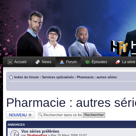
Accueil
News
Forum
Épisodes
La série
Index du forum
‹
Services spécialisés
‹
Pharmacie : autres séries
Pharmacie : autres sér
Publier un nouveau
sujet
ANNONCES
Vos séries préférées
par
ShalimarFox
» Mar 25 Mars 2008 10:57