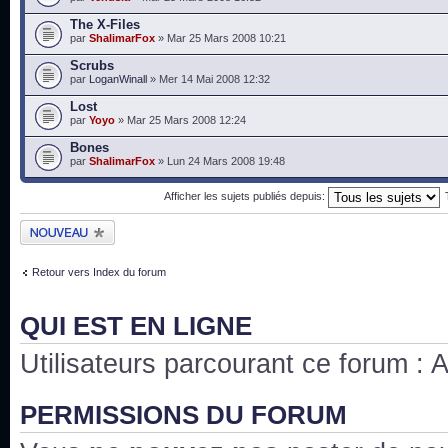
The X-Files
par
ShalimarFox
» Mar 25 Mars 2008 10:21
Scrubs
par
LoganWinall
» Mer 14 Mai 2008 12:32
Lost
par
Yoyo
» Mar 25 Mars 2008 12:24
Bones
par
ShalimarFox
» Lun 24 Mars 2008 19:48
Afficher les sujets publiés depuis:
Publier un nouveau
sujet
Retour vers Index du forum
QUI EST EN LIGNE
Utilisateurs parcourant ce forum : Au
PERMISSIONS DU FORUM