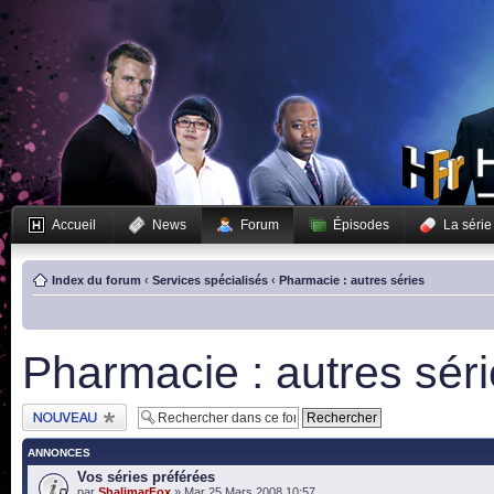
Accueil
News
Forum
Épisodes
La série
Index du forum
‹
Services spécialisés
‹
Pharmacie : autres séries
Pharmacie : autres sér
Publier un nouveau
sujet
ANNONCES
Vos séries préférées
par
ShalimarFox
» Mar 25 Mars 2008 10:57