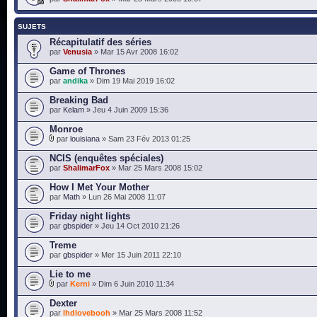
SUJETS
Récapitulatif des séries
par
Venusia
» Mar 15 Avr 2008 16:02
Game of Thrones
par
andika
» Dim 19 Mai 2019 16:02
Breaking Bad
par
Kelam
» Jeu 4 Juin 2009 15:36
Monroe
par
louisiana
» Sam 23 Fév 2013 01:25
NCIS (enquêtes spéciales)
par
ShalimarFox
» Mar 25 Mars 2008 15:02
How I Met Your Mother
par
Math
» Lun 26 Mai 2008 11:07
Friday night lights
par
gbspider
» Jeu 14 Oct 2010 21:26
Treme
par
gbspider
» Mer 15 Juin 2011 22:10
Lie to me
par
Kerni
» Dim 6 Juin 2010 11:34
Dexter
par
lhdlovebooh
» Mar 25 Mars 2008 11:52