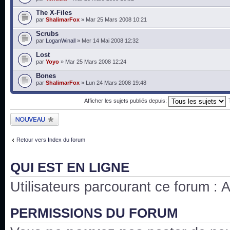
The X-Files
par
ShalimarFox
» Mar 25 Mars 2008 10:21
Scrubs
par
LoganWinall
» Mer 14 Mai 2008 12:32
Lost
par
Yoyo
» Mar 25 Mars 2008 12:24
Bones
par
ShalimarFox
» Lun 24 Mars 2008 19:48
Afficher les sujets publiés depuis:
Publier un nouveau
sujet
Retour vers Index du forum
QUI EST EN LIGNE
Utilisateurs parcourant ce forum : Au
PERMISSIONS DU FORUM