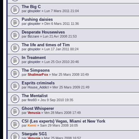
The Big C
par
gbspider
» Lun 7 Mars 2011 21:04
Pushing daisies
par
gbspider
» Dim 6 Mars 2011 11:36
Desperate Housewives
par
Bizzare
» Lun 21 Avr 2008 21:53
The life and times of Tim
par
gbspider
» Lun 17 Jan 2011 00:24
In Treatment
par
gbspider
» Lun 25 Oct 2010 20:46
The Simpsons
par
ShalimarFox
» Mar 25 Mars 2008 10:49
Esprits criminels
par
House_Addict
» Mer 25 Mars 2009 21:49
The Mentalist
par
fino93
» Jeu 9 Sep 2010 19:35
Ghost Whisperer
par
Venusia
» Ven 28 Mars 2008 17:49
CSI (Les experts) Vegas, Miami et New York
par
Kerni
» Sam 29 Mars 2008 16:05
Stargate SG1
par
Venusia
» Mar 25 Mars 2008 16:52