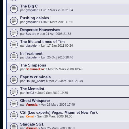
The Big C
par
gbspider
» Lun 7 Mars 2011 21:04
Pushing daisies
par
gbspider
» Dim 6 Mars 2011 11:36
Desperate Housewives
par
Bizzare
» Lun 21 Avr 2008 21:53
The life and times of Tim
par
gbspider
» Lun 17 Jan 2011 00:24
In Treatment
par
gbspider
» Lun 25 Oct 2010 20:46
The Simpsons
par
ShalimarFox
» Mar 25 Mars 2008 10:49
Esprits criminels
par
House_Addict
» Mer 25 Mars 2009 21:49
The Mentalist
par
fino93
» Jeu 9 Sep 2010 19:35
Ghost Whisperer
par
Venusia
» Ven 28 Mars 2008 17:49
CSI (Les experts) Vegas, Miami et New York
par
Kerni
» Sam 29 Mars 2008 16:05
Stargate SG1
par
Venusia
» Mar 25 Mars 2008 16:52