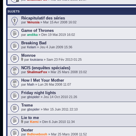
SUJETS
Récapitulatif des séries
par
Venusia
» Mar 15 Avr 2008 16:02
Game of Thrones
par
andika
» Dim 19 Mai 2019 16:02
Breaking Bad
par
Kelam
» Jeu 4 Juin 2009 15:36
Monroe
par
louisiana
» Sam 23 Fév 2013 01:25
NCIS (enquêtes spéciales)
par
ShalimarFox
» Mar 25 Mars 2008 15:02
How I Met Your Mother
par
Math
» Lun 26 Mai 2008 11:07
Friday night lights
par
gbspider
» Jeu 14 Oct 2010 21:26
Treme
par
gbspider
» Mer 15 Juin 2011 22:10
Lie to me
par
Kerni
» Dim 6 Juin 2010 11:34
Dexter
par
lhdlovebooh
» Mar 25 Mars 2008 11:52