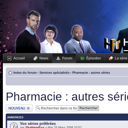
Accueil
News
Forum
Épisodes
La série
Index du forum
‹
Services spécialisés
‹
Pharmacie : autres séries
Pharmacie : autres sér
Publier un nouveau
sujet
ANNONCES
Vos séries préférées
par
ShalimarFox
» Mar 25 Mars 2008 10:57