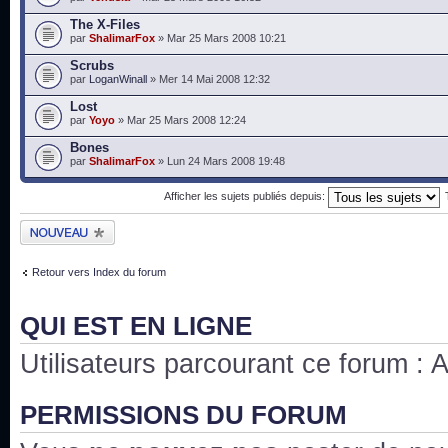
The X-Files
par
ShalimarFox
» Mar 25 Mars 2008 10:21
Scrubs
par
LoganWinall
» Mer 14 Mai 2008 12:32
Lost
par
Yoyo
» Mar 25 Mars 2008 12:24
Bones
par
ShalimarFox
» Lun 24 Mars 2008 19:48
Afficher les sujets publiés depuis:
Publier un nouveau
sujet
Retour vers Index du forum
QUI EST EN LIGNE
Utilisateurs parcourant ce forum : Au
PERMISSIONS DU FORUM