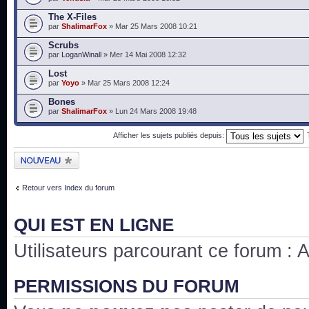
The X-Files
par
ShalimarFox
» Mar 25 Mars 2008 10:21
Scrubs
par
LoganWinall
» Mer 14 Mai 2008 12:32
Lost
par
Yoyo
» Mar 25 Mars 2008 12:24
Bones
par
ShalimarFox
» Lun 24 Mars 2008 19:48
Afficher les sujets publiés depuis:
Publier un nouveau
sujet
Retour vers Index du forum
QUI EST EN LIGNE
Utilisateurs parcourant ce forum : Au
PERMISSIONS DU FORUM