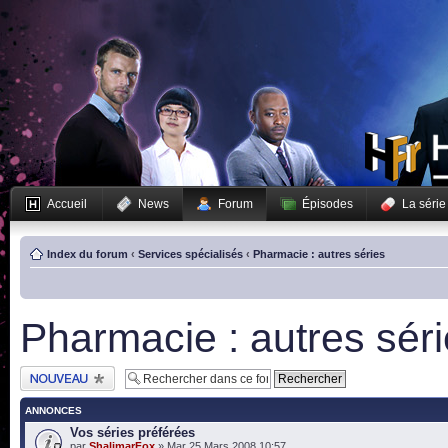
Accueil
News
Forum
Épisodes
La série
Index du forum
‹
Services spécialisés
‹
Pharmacie : autres séries
Pharmacie : autres sér
Publier un nouveau
sujet
ANNONCES
Vos séries préférées
par
ShalimarFox
» Mar 25 Mars 2008 10:57