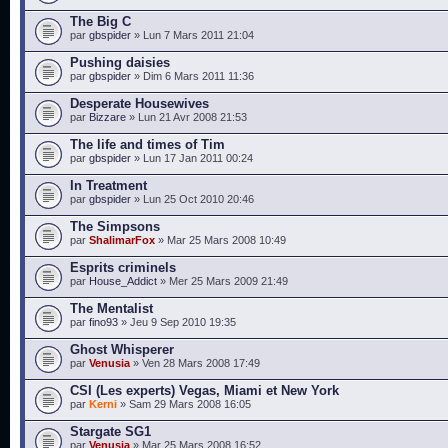
The Big C
par
gbspider
» Lun 7 Mars 2011 21:04
Pushing daisies
par
gbspider
» Dim 6 Mars 2011 11:36
Desperate Housewives
par
Bizzare
» Lun 21 Avr 2008 21:53
The life and times of Tim
par
gbspider
» Lun 17 Jan 2011 00:24
In Treatment
par
gbspider
» Lun 25 Oct 2010 20:46
The Simpsons
par
ShalimarFox
» Mar 25 Mars 2008 10:49
Esprits criminels
par
House_Addict
» Mer 25 Mars 2009 21:49
The Mentalist
par
fino93
» Jeu 9 Sep 2010 19:35
Ghost Whisperer
par
Venusia
» Ven 28 Mars 2008 17:49
CSI (Les experts) Vegas, Miami et New York
par
Kerni
» Sam 29 Mars 2008 16:05
Stargate SG1
par
Venusia
» Mar 25 Mars 2008 16:52