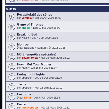
SUJETS
Récapitulatif des séries
par
Venusia
» Mar 15 Avr 2008 16:02
Game of Thrones
par
andika
» Dim 19 Mai 2019 16:02
Breaking Bad
par
Kelam
» Jeu 4 Juin 2009 15:36
Monroe
par
louisiana
» Sam 23 Fév 2013 01:25
NCIS (enquêtes spéciales)
par
ShalimarFox
» Mar 25 Mars 2008 15:02
How I Met Your Mother
par
Math
» Lun 26 Mai 2008 11:07
Friday night lights
par
gbspider
» Jeu 14 Oct 2010 21:26
Treme
par
gbspider
» Mer 15 Juin 2011 22:10
Lie to me
par
Kerni
» Dim 6 Juin 2010 11:34
Dexter
par
lhdlovebooh
» Mar 25 Mars 2008 11:52