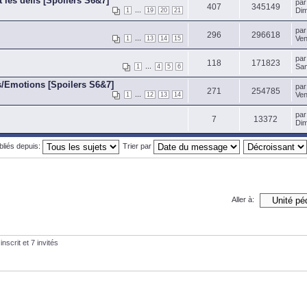
t les défis [Spoilers S6&7]
pa
407
345149
...
Dim
1
19
20
21
pa
296
296618
...
Ven
1
13
14
15
pa
118
171823
...
Sam
1
4
5
6
s/Emotions [Spoilers S6&7]
pa
271
254785
...
Ven
1
12
13
14
pa
7
13372
Dim
ubliés depuis:
Trier par
Aller à:
nscrit et 7 invités