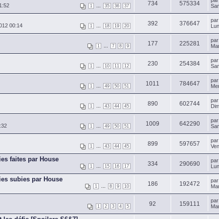
pa
734
575334
1:52
...
Sam
1
35
36
37
pa
392
376647
012 00:14
...
Lun
1
18
19
20
pa
177
225281
...
Mar
1
7
8
9
pa
230
254384
...
Sam
1
10
11
12
pa
1011
784647
...
Mer
1
49
50
51
pa
890
602744
...
Dim
1
43
44
45
pa
1009
642290
:32
...
Sam
1
49
50
51
pa
899
597657
...
Ven
1
43
44
45
ies faites par House
pa
334
290690
...
Lun
1
15
16
17
ries subies par House
pa
186
192472
...
Mar
1
8
9
10
pa
92
159111
Mar
1
2
3
4
5