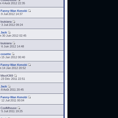
r
CoolMhouse
 4 Août 2012 22:35
r
Fanny-Wan Kenobi
 9 Juil 2012 14:37
r
louisiana
 3 Juil 2012 09:24
r
Jack
 30 Juin 2012 02:45
r
louisiana
 6 Juin 2012 14:48
r
cosette
 15 Jan 2012 00:40
r
Fanny-Wan Kenobi
 14 Jan 2012 20:52
r
MissK369
 23 Déc 2011 22:51
r
Jack
 8 Août 2011 20:45
r
Fanny-Wan Kenobi
 12 Juil 2011 00:04
r
CoolMhouse
 5 Juil 2011 19:25