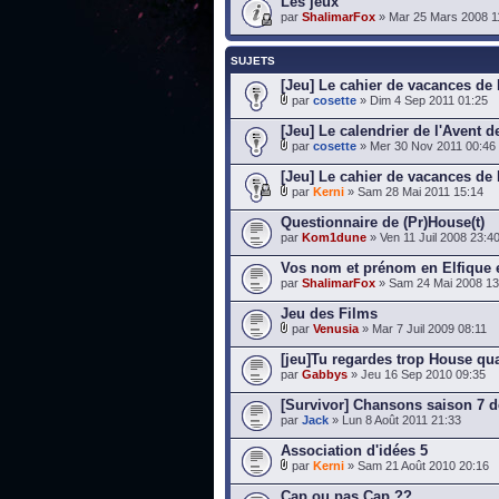
Les jeux
par
ShalimarFox
» Mar 25 Mars 2008 1
SUJETS
[Jeu] Le cahier de vacances de
par
cosette
» Dim 4 Sep 2011 01:25
[Jeu] Le calendrier de l'Avent 
par
cosette
» Mer 30 Nov 2011 00:46
[Jeu] Le cahier de vacances de
par
Kerni
» Sam 28 Mai 2011 15:14
Questionnaire de (Pr)House(t)
par
Kom1dune
» Ven 11 Juil 2008 23:4
Vos nom et prénom en Elfique 
par
ShalimarFox
» Sam 24 Mai 2008 13
Jeu des Films
par
Venusia
» Mar 7 Juil 2009 08:11
[jeu]Tu regardes trop House qua
par
Gabbys
» Jeu 16 Sep 2010 09:35
[Survivor] Chansons saison 7 
par
Jack
» Lun 8 Août 2011 21:33
Association d'idées 5
par
Kerni
» Sam 21 Août 2010 20:16
Cap ou pas Cap ??