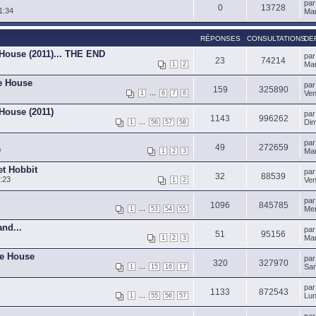
pa
0
13728
1:34
Mar
RÉPONSES
CONSULTATIONS
DE
 House (2011)... THE END
pa
23
74214
Mar
1
2
de House
pa
159
325890
...
Ven
1
6
7
8
 House (2011)
pa
1143
996262
...
Dim
1
56
57
58
pa
49
272659
0
Mar
1
2
3
et Hobbit
pa
32
88539
:23
Ven
1
2
pa
1096
845785
...
Mer
1
53
54
55
nd...
pa
51
95156
Mar
1
2
3
de House
pa
320
327970
...
Sam
1
15
16
17
pa
1133
872543
...
Lun
1
55
56
57