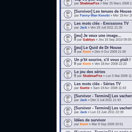
par
ShalimarFox
» Mar 25 Mars 2008 1
[Survivor] Les tenues de House
par
Fanny-Wan Kenobi
» Mer 18 Avr 2
Les mots clés - Emissions TV
par
Jack
» Ven 29 Juil 2011 21:35
[jeu] Je veux une image...
par
Gabbys
» Jeu 16 Sep 2010 09:55
[jeu] Le Quid de Dr House
par
Kerni
» Dim 4 Oct 2009 21:08
Un p'tit sourire, s'il vous plaît !
par
Kerni
» Ven 18 Avr 2008 22:20
Le jeu des séries
par
ShalimarFox
» Lun 5 Mai 2008 11
Les mots clés - Séries TV
par
Ssette
» Sam 19 Avr 2008 11:43
[Survivor - Terminé] Les vacher
par
Jack
» Dim 3 Juil 2011 21:43
[Survivor - Terminé] Les vache
par
Jack
» Lun 13 Juin 2011 22:39
Idées de survivor
par
Kerni
» Mar 8 Sep 2009 20:51