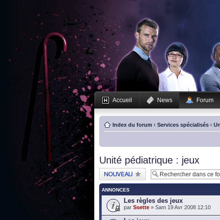
Accueil
News
Forum
Index du forum
‹
Services spécialisés
‹
Un
Unité pédiatrique : jeux
Publier un nouveau
sujet
ANNONCES
Les règles des jeux
par
Ssette
» Sam 19 Avr 2008 12:10