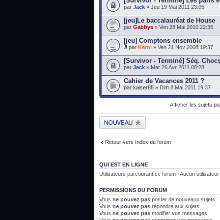
[Survivor - Terminé] Les paris e
par
Jack
» Jeu 19 Mai 2011 23:05
[jeu]Le baccalauréat de House
par
Gabbys
» Ven 28 Mai 2010 22:36
[jeu] Comptons ensemble
par
Kerni
» Ven 21 Nov 2008 19:37
[Survivor - Terminé] Séq. Choc
par
Jack
» Mar 26 Avr 2011 00:28
Cahier de Vacances 2011 ?
par
kaiser85
» Dim 8 Mai 2011 19:37
Afficher les sujets p
Publier un nouveau
sujet
Retour vers Index du forum
QUI EST EN LIGNE
Utilisateurs parcourant ce forum : Aucun utilisateur i
PERMISSIONS DU FORUM
Vous
ne pouvez pas
poster de nouveaux sujets
Vous
ne pouvez pas
répondre aux sujets
Vous
ne pouvez pas
modifier vos messages