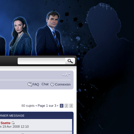
Chat
FAQ
Connexion
60 sujets •
Page
1
sur
3
•
1
2
3
RNIER MESSAGE
r
Ssette
 19 Avr 2008 12:10