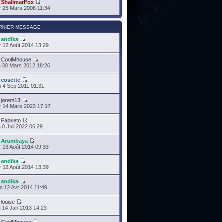
r
ShalimarFox
 25 Mars 2008 11:34
RNIER MESSAGE
r
andika
 12 Août 2014 13:29
r
CoolMhouse
 30 Mars 2012 18:26
r
cosette
 4 Sep 2011 01:31
r
jerem13
 14 Mars 2023 17:17
r
Fabketo
 8 Juil 2022 06:29
r
Arumbaya
 13 Août 2014 09:33
r
andika
 12 Août 2014 13:39
r
andika
 12 Avr 2014 11:49
r
louise
 14 Jan 2013 14:23