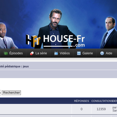
Épisodes
La série
Vidéos
Galerie
Aide
ité pédiatrique : jeux
RÉPONSES
CONSULTATIONS
DE
pa
0
12359
Sam