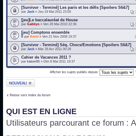
[Survivor - Terminé] Les paris et les défis [Spoilers S6&7]
par
Jack
» Jeu 19 Mai 2011 23:05
[jeu]Le baccalauréat de House
par
Gabbys
» Ven 28 Mai 2010 22:36
[jeu] Comptons ensemble
par
Kerni
» Ven 21 Nov 2008 19:37
[Survivor - Terminé] Séq. Chocs/Emotions [Spoilers S6&7]
par
Jack
» Mar 26 Avr 2011 00:28
Cahier de Vacances 2011 ?
par
kaiser85
» Dim 8 Mai 2011 19:37
Afficher les sujets publiés depuis:
Publier un nouveau
sujet
Retour vers Index du forum
QUI EST EN LIGNE
Utilisateurs parcourant ce forum : Au