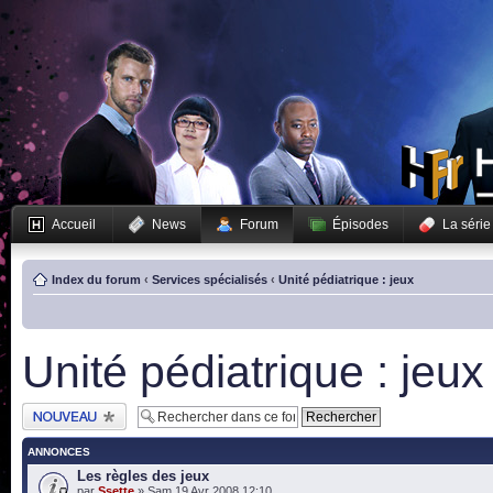
Accueil
News
Forum
Épisodes
La série
Index du forum
‹
Services spécialisés
‹
Unité pédiatrique : jeux
Unité pédiatrique : jeux
Publier un nouveau
sujet
ANNONCES
Les règles des jeux
par
Ssette
» Sam 19 Avr 2008 12:10