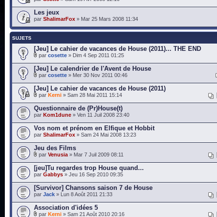
Les jeux
par
ShalimarFox
» Mar 25 Mars 2008 11:34
SUJETS
[Jeu] Le cahier de vacances de House (2011)... THE END
par
cosette
» Dim 4 Sep 2011 01:25
[Jeu] Le calendrier de l'Avent de House
par
cosette
» Mer 30 Nov 2011 00:46
[Jeu] Le cahier de vacances de House (2011)
par
Kerni
» Sam 28 Mai 2011 15:14
Questionnaire de (Pr)House(t)
par
Kom1dune
» Ven 11 Juil 2008 23:40
Vos nom et prénom en Elfique et Hobbit
par
ShalimarFox
» Sam 24 Mai 2008 13:23
Jeu des Films
par
Venusia
» Mar 7 Juil 2009 08:11
[jeu]Tu regardes trop House quand...
par
Gabbys
» Jeu 16 Sep 2010 09:35
[Survivor] Chansons saison 7 de House
par
Jack
» Lun 8 Août 2011 21:33
Association d'idées 5
par
Kerni
» Sam 21 Août 2010 20:16