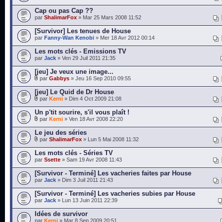
Cap ou pas Cap ??
par
ShalimarFox
» Mar 25 Mars 2008 11:52
[Survivor] Les tenues de House
par
Fanny-Wan Kenobi
» Mer 18 Avr 2012 00:14
Les mots clés - Emissions TV
par
Jack
» Ven 29 Juil 2011 21:35
[jeu] Je veux une image...
par
Gabbys
» Jeu 16 Sep 2010 09:55
[jeu] Le Quid de Dr House
par
Kerni
» Dim 4 Oct 2009 21:08
Un p'tit sourire, s'il vous plaît !
par
Kerni
» Ven 18 Avr 2008 22:20
Le jeu des séries
par
ShalimarFox
» Lun 5 Mai 2008 11:32
Les mots clés - Séries TV
par
Ssette
» Sam 19 Avr 2008 11:43
[Survivor - Terminé] Les vacheries faites par House
par
Jack
» Dim 3 Juil 2011 21:43
[Survivor - Terminé] Les vacheries subies par House
par
Jack
» Lun 13 Juin 2011 22:39
Idées de survivor
par
Kerni
» Mar 8 Sep 2009 20:51