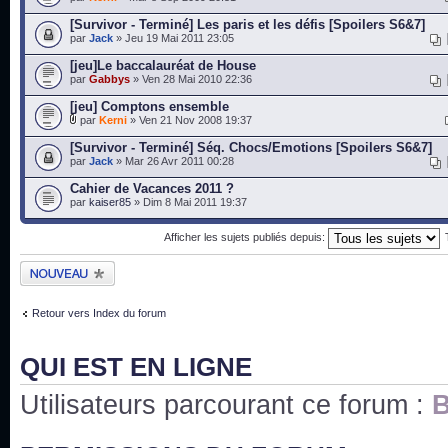
[Survivor - Terminé] Les paris et les défis [Spoilers S6&7]
par
Jack
» Jeu 19 Mai 2011 23:05
[jeu]Le baccalauréat de House
par
Gabbys
» Ven 28 Mai 2010 22:36
[jeu] Comptons ensemble
par
Kerni
» Ven 21 Nov 2008 19:37
[Survivor - Terminé] Séq. Chocs/Emotions [Spoilers S6&7]
par
Jack
» Mar 26 Avr 2011 00:28
Cahier de Vacances 2011 ?
par
kaiser85
» Dim 8 Mai 2011 19:37
Afficher les sujets publiés depuis:
Publier un nouveau
sujet
Retour vers Index du forum
QUI EST EN LIGNE
Utilisateurs parcourant ce forum :
B