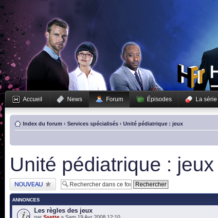
Accueil
News
Forum
Épisodes
La série
Index du forum
‹
Services spécialisés
‹
Unité pédiatrique : jeux
Unité pédiatrique : jeux
Publier un nouveau
sujet
ANNONCES
Les règles des jeux
par
Ssette
» Sam 19 Avr 2008 12:10