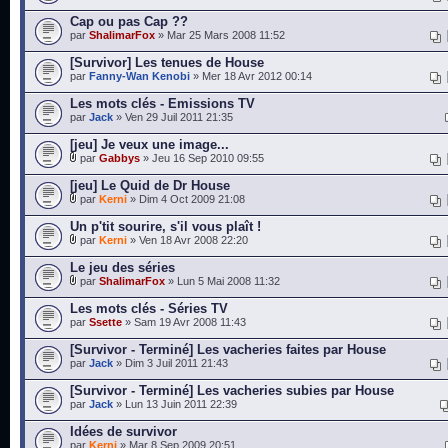
Cap ou pas Cap ??
par
ShalimarFox
» Mar 25 Mars 2008 11:52
[Survivor] Les tenues de House
par
Fanny-Wan Kenobi
» Mer 18 Avr 2012 00:14
Les mots clés - Emissions TV
par
Jack
» Ven 29 Juil 2011 21:35
[jeu] Je veux une image...
par
Gabbys
» Jeu 16 Sep 2010 09:55
[jeu] Le Quid de Dr House
par
Kerni
» Dim 4 Oct 2009 21:08
Un p'tit sourire, s'il vous plaît !
par
Kerni
» Ven 18 Avr 2008 22:20
Le jeu des séries
par
ShalimarFox
» Lun 5 Mai 2008 11:32
Les mots clés - Séries TV
par
Ssette
» Sam 19 Avr 2008 11:43
[Survivor - Terminé] Les vacheries faites par House
par
Jack
» Dim 3 Juil 2011 21:43
[Survivor - Terminé] Les vacheries subies par House
par
Jack
» Lun 13 Juin 2011 22:39
Idées de survivor
par
Kerni
» Mar 8 Sep 2009 20:51