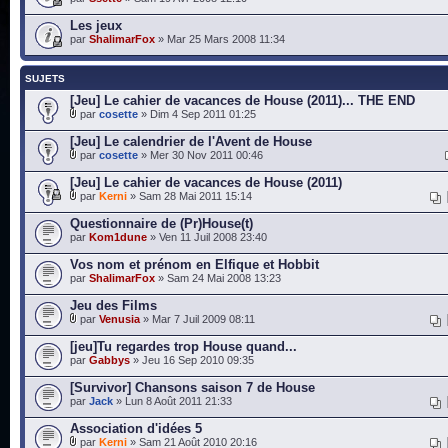
Les jeux
par
ShalimarFox
» Mar 25 Mars 2008 11:34
SUJETS
[Jeu] Le cahier de vacances de House (2011)... THE END
par
cosette
» Dim 4 Sep 2011 01:25
[Jeu] Le calendrier de l'Avent de House
par
cosette
» Mer 30 Nov 2011 00:46
[Jeu] Le cahier de vacances de House (2011)
par
Kerni
» Sam 28 Mai 2011 15:14
Questionnaire de (Pr)House(t)
par
Kom1dune
» Ven 11 Juil 2008 23:40
Vos nom et prénom en Elfique et Hobbit
par
ShalimarFox
» Sam 24 Mai 2008 13:23
Jeu des Films
par
Venusia
» Mar 7 Juil 2009 08:11
[jeu]Tu regardes trop House quand...
par
Gabbys
» Jeu 16 Sep 2010 09:35
[Survivor] Chansons saison 7 de House
par
Jack
» Lun 8 Août 2011 21:33
Association d'idées 5
par
Kerni
» Sam 21 Août 2010 20:16