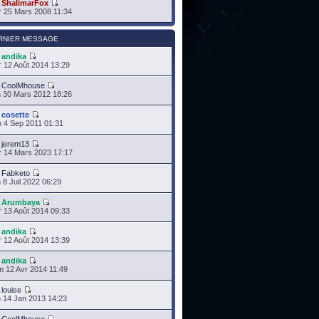
r
ShalimarFox
 25 Mars 2008 11:34
RNIER MESSAGE
r
andika
 12 Août 2014 13:29
r
CoolMhouse
 30 Mars 2012 18:26
r
cosette
 4 Sep 2011 01:31
r
jerem13
 14 Mars 2023 17:17
r
Fabketo
 8 Juil 2022 06:29
r
Arumbaya
 13 Août 2014 09:33
r
andika
 12 Août 2014 13:39
r
andika
 12 Avr 2014 11:49
r
louise
 14 Jan 2013 14:23