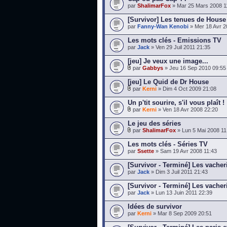
par
ShalimarFox
» Mar 25 Mars 2008 1
[Survivor] Les tenues de House
par
Fanny-Wan Kenobi
» Mer 18 Avr 2
Les mots clés - Emissions TV
par
Jack
» Ven 29 Juil 2011 21:35
[jeu] Je veux une image...
par
Gabbys
» Jeu 16 Sep 2010 09:55
[jeu] Le Quid de Dr House
par
Kerni
» Dim 4 Oct 2009 21:08
Un p'tit sourire, s'il vous plaît !
par
Kerni
» Ven 18 Avr 2008 22:20
Le jeu des séries
par
ShalimarFox
» Lun 5 Mai 2008 11
Les mots clés - Séries TV
par
Ssette
» Sam 19 Avr 2008 11:43
[Survivor - Terminé] Les vacher
par
Jack
» Dim 3 Juil 2011 21:43
[Survivor - Terminé] Les vache
par
Jack
» Lun 13 Juin 2011 22:39
Idées de survivor
par
Kerni
» Mar 8 Sep 2009 20:51