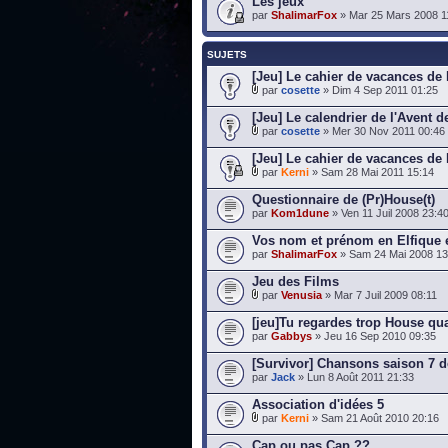
Les jeux
par
ShalimarFox
» Mar 25 Mars 2008 1
SUJETS
[Jeu] Le cahier de vacances de
par
cosette
» Dim 4 Sep 2011 01:25
[Jeu] Le calendrier de l'Avent 
par
cosette
» Mer 30 Nov 2011 00:46
[Jeu] Le cahier de vacances de
par
Kerni
» Sam 28 Mai 2011 15:14
Questionnaire de (Pr)House(t)
par
Kom1dune
» Ven 11 Juil 2008 23:4
Vos nom et prénom en Elfique 
par
ShalimarFox
» Sam 24 Mai 2008 13
Jeu des Films
par
Venusia
» Mar 7 Juil 2009 08:11
[jeu]Tu regardes trop House qua
par
Gabbys
» Jeu 16 Sep 2010 09:35
[Survivor] Chansons saison 7 
par
Jack
» Lun 8 Août 2011 21:33
Association d'idées 5
par
Kerni
» Sam 21 Août 2010 20:16
Cap ou pas Cap ??