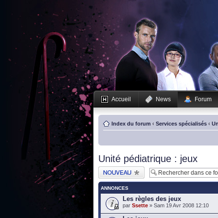
Accueil
News
Forum
Index du forum
‹
Services spécialisés
‹
Un
Unité pédiatrique : jeux
Publier un nouveau
sujet
ANNONCES
Les règles des jeux
par
Ssette
» Sam 19 Avr 2008 12:10