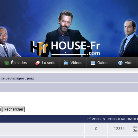
Épisodes
La série
Vidéos
Galerie
Aide
ité pédiatrique : jeux
RÉPONSES
CONSULTATIONS
DE
pa
0
12374
Sam