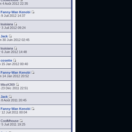
r
CoolMhouse
 4 Août 2012 22:35
r
Fanny-Wan Kenobi
 9 Juil 2012 14:37
r
louisiana
 3 Juil 2012 09:24
r
Jack
 30 Juin 2012 02:45
r
louisiana
 6 Juin 2012 14:48
r
cosette
 15 Jan 2012 00:40
r
Fanny-Wan Kenobi
 14 Jan 2012 20:52
r
MissK369
 23 Déc 2011 22:51
r
Jack
 8 Août 2011 20:45
r
Fanny-Wan Kenobi
 12 Juil 2011 00:04
r
CoolMhouse
 5 Juil 2011 19:25