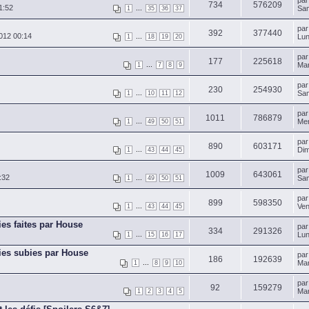
pa
734
576209
1:52
...
Sam
1
35
36
37
pa
392
377440
012 00:14
...
Lun
1
18
19
20
pa
177
225618
...
Mar
1
7
8
9
pa
230
254930
...
Sam
1
10
11
12
pa
1011
786879
...
Mer
1
49
50
51
pa
890
603171
...
Dim
1
43
44
45
pa
1009
643061
:32
...
Sam
1
49
50
51
pa
899
598350
...
Ven
1
43
44
45
ies faites par House
pa
334
291326
...
Lun
1
15
16
17
ries subies par House
pa
186
192639
...
Mar
1
8
9
10
pa
92
159279
Mar
1
2
3
4
5