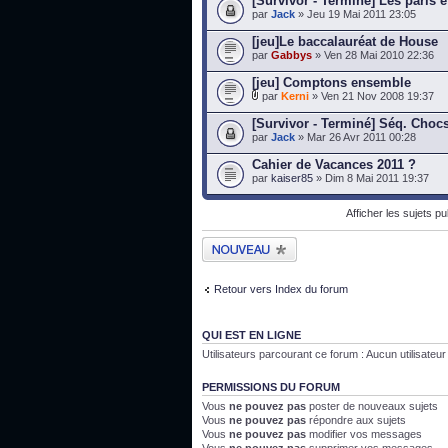
[Survivor - Terminé] Les paris e
par
Jack
» Jeu 19 Mai 2011 23:05
[jeu]Le baccalauréat de House
par
Gabbys
» Ven 28 Mai 2010 22:36
[jeu] Comptons ensemble
par
Kerni
» Ven 21 Nov 2008 19:37
[Survivor - Terminé] Séq. Choc
par
Jack
» Mar 26 Avr 2011 00:28
Cahier de Vacances 2011 ?
par
kaiser85
» Dim 8 Mai 2011 19:37
Afficher les sujets p
Publier un nouveau
sujet
Retour vers Index du forum
QUI EST EN LIGNE
Utilisateurs parcourant ce forum : Aucun utilisateur i
PERMISSIONS DU FORUM
Vous
ne pouvez pas
poster de nouveaux sujets
Vous
ne pouvez pas
répondre aux sujets
Vous
ne pouvez pas
modifier vos messages