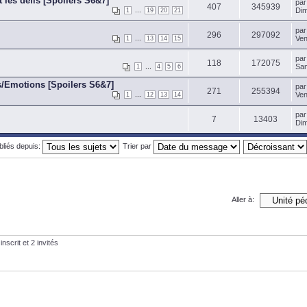
t les défis [Spoilers S6&7]
pa
407
345939
...
Dim
1
19
20
21
pa
296
297092
...
Ven
1
13
14
15
pa
118
172075
...
Sam
1
4
5
6
s/Emotions [Spoilers S6&7]
pa
271
255394
...
Ven
1
12
13
14
pa
7
13403
Dim
ubliés depuis:
Trier par
Aller à:
nscrit et 2 invités