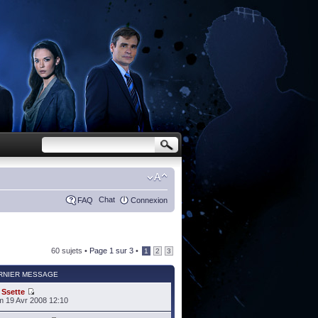
Chat
FAQ
Connexion
60 sujets •
Page
1
sur
3
•
1
2
3
RNIER MESSAGE
r
Ssette
 19 Avr 2008 12:10