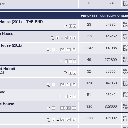
pa
0
13746
1:34
Mar
RÉPONSES
CONSULTATIONS
DE
 House (2011)... THE END
pa
23
74331
Mar
1
2
de House
pa
159
326252
...
Ven
1
6
7
8
 House (2011)
pa
1143
997985
...
Dim
1
56
57
58
pa
49
272809
0
Mar
1
2
3
et Hobbit
pa
32
88666
:23
Ven
1
2
pa
1096
847953
...
Mer
1
53
54
55
nd...
pa
51
95243
Mar
1
2
3
de House
pa
320
328699
...
Sam
1
15
16
17
pa
1133
874082
...
Lun
1
55
56
57