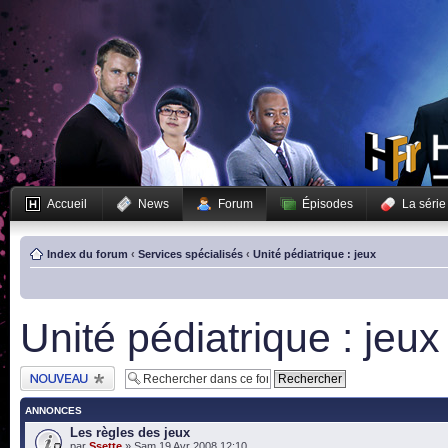
Accueil
News
Forum
Épisodes
La série
Index du forum
‹
Services spécialisés
‹
Unité pédiatrique : jeux
Unité pédiatrique : jeux
Publier un nouveau
sujet
ANNONCES
Les règles des jeux
par
Ssette
» Sam 19 Avr 2008 12:10