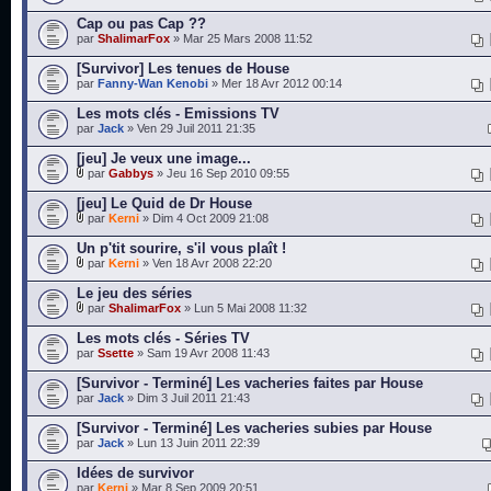
Cap ou pas Cap ??
par
ShalimarFox
» Mar 25 Mars 2008 11:52
[Survivor] Les tenues de House
par
Fanny-Wan Kenobi
» Mer 18 Avr 2012 00:14
Les mots clés - Emissions TV
par
Jack
» Ven 29 Juil 2011 21:35
[jeu] Je veux une image...
par
Gabbys
» Jeu 16 Sep 2010 09:55
[jeu] Le Quid de Dr House
par
Kerni
» Dim 4 Oct 2009 21:08
Un p'tit sourire, s'il vous plaît !
par
Kerni
» Ven 18 Avr 2008 22:20
Le jeu des séries
par
ShalimarFox
» Lun 5 Mai 2008 11:32
Les mots clés - Séries TV
par
Ssette
» Sam 19 Avr 2008 11:43
[Survivor - Terminé] Les vacheries faites par House
par
Jack
» Dim 3 Juil 2011 21:43
[Survivor - Terminé] Les vacheries subies par House
par
Jack
» Lun 13 Juin 2011 22:39
Idées de survivor
par
Kerni
» Mar 8 Sep 2009 20:51