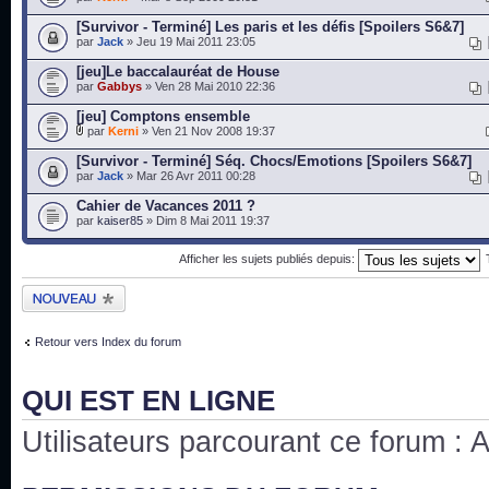
[Survivor - Terminé] Les paris et les défis [Spoilers S6&7]
par
Jack
» Jeu 19 Mai 2011 23:05
[jeu]Le baccalauréat de House
par
Gabbys
» Ven 28 Mai 2010 22:36
[jeu] Comptons ensemble
par
Kerni
» Ven 21 Nov 2008 19:37
[Survivor - Terminé] Séq. Chocs/Emotions [Spoilers S6&7]
par
Jack
» Mar 26 Avr 2011 00:28
Cahier de Vacances 2011 ?
par
kaiser85
» Dim 8 Mai 2011 19:37
Afficher les sujets publiés depuis:
Publier un nouveau
sujet
Retour vers Index du forum
QUI EST EN LIGNE
Utilisateurs parcourant ce forum : Au