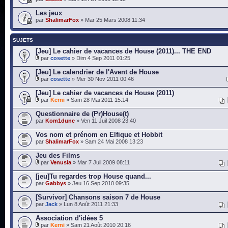
Les jeux
par
ShalimarFox
» Mar 25 Mars 2008 11:34
SUJETS
[Jeu] Le cahier de vacances de House (2011)... THE END
par
cosette
» Dim 4 Sep 2011 01:25
[Jeu] Le calendrier de l'Avent de House
par
cosette
» Mer 30 Nov 2011 00:46
[Jeu] Le cahier de vacances de House (2011)
par
Kerni
» Sam 28 Mai 2011 15:14
Questionnaire de (Pr)House(t)
par
Kom1dune
» Ven 11 Juil 2008 23:40
Vos nom et prénom en Elfique et Hobbit
par
ShalimarFox
» Sam 24 Mai 2008 13:23
Jeu des Films
par
Venusia
» Mar 7 Juil 2009 08:11
[jeu]Tu regardes trop House quand...
par
Gabbys
» Jeu 16 Sep 2010 09:35
[Survivor] Chansons saison 7 de House
par
Jack
» Lun 8 Août 2011 21:33
Association d'idées 5
par
Kerni
» Sam 21 Août 2010 20:16