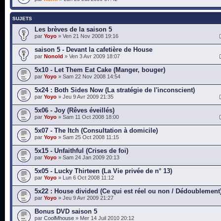
SUJETS
Les brèves de la saison 5
par
Yoyo
» Ven 21 Nov 2008 19:16
saison 5 - Devant la cafetière de House
par
Nonold
» Ven 3 Avr 2009 18:07
5x10 - Let Them Eat Cake (Manger, bouger)
par
Yoyo
» Sam 22 Nov 2008 14:54
5x24 : Both Sides Now (La stratégie de l'inconscient)
par
Yoyo
» Jeu 9 Avr 2009 21:35
5x06 - Joy (Rêves éveillés)
par
Yoyo
» Sam 11 Oct 2008 18:00
5x07 - The Itch (Consultation à domicile)
par
Yoyo
» Sam 25 Oct 2008 11:15
5x15 - Unfaithful (Crises de foi)
par
Yoyo
» Sam 24 Jan 2009 20:13
5x05 - Lucky Thirteen (La Vie privée de n° 13)
par
Yoyo
» Lun 6 Oct 2008 11:12
5x22 : House divided (Ce qui est réel ou non / Dédoublement
par
Yoyo
» Jeu 9 Avr 2009 21:27
Bonus DVD saison 5
par
CoolMhouse
» Mer 14 Juil 2010 20:12