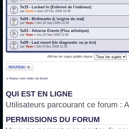
5x19 - Locked In (Enfermé de l'intérieur)
par
Kerni
» Sam 28 Fév 2009 16:49
5x04 - Birthmarks (L'origine du mal)
par
Yoyo
» Ven 26 Sep 2008 13:38
5x03 - Adverse Events (Flou artistique)
par
Yoyo
» Jeu 25 Sep 2008 11:06
5x09 - Last resort (Un diagnostic ou je tire)
par
Yoyo
» Dim 9 Nov 2008 11:30
Afficher les sujets publiés depuis:
Publier un nouveau
sujet
Retour vers Index du forum
QUI EST EN LIGNE
Utilisateurs parcourant ce forum : Au
PERMISSIONS DU FORUM