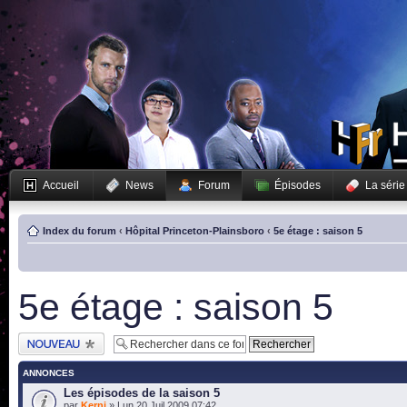
Accueil
News
Forum
Épisodes
La série
Index du forum
‹
Hôpital Princeton-Plainsboro
‹
5e étage : saison 5
5e étage : saison 5
Publier un nouveau
sujet
ANNONCES
Les épisodes de la saison 5
par
Kerni
» Lun 20 Juil 2009 07:42