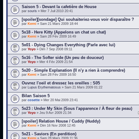
Saison 5 - Devant la cafetière de House
par
souris
» Mer 7 Juil 2010 20:41
[spoiler][sondage] Qui souhaiteriez-vous voir disparaître ?
par
Kerni
» Sam 21 Mars 2009 18:44
5x18 - Here Kitty (Appelons un chat un chat)
par
Kerni
» Sam 28 Fév 2009 16:49
5x01 - Dying Changes Everything (Parle avec lui)
par
Yoyo
» Dim 7 Sep 2008 09:11
5x16 - The Softer side (Un peu de douceur)
par
Yoyo
» Mer 4 Fév 2009 21:54
5x20 - Simple Explanation (Il n'y a rien à comprendre)
par
Kerni
» Sam 28 Fév 2009 16:50
Ouvrez l'oeil et dressez les oreilles : S05
par
Lupus Erythematosus
» Sam 21 Mars 2009 01:22
Bilan Saison 5
par
cosette
» Mer 20 Mai 2009 23:41
5x23 : Under My Skin (Sous l'apparence / À fleur de peau)
par
Yoyo
» Jeu 9 Avr 2009 21:34
[spoiler] Relation House / Cuddy (Huddy)
par
Kerni
» Dim 16 Nov 2008 12:45
5x21 - Saviors (En perdition)
par
Kerni
» Sam 28 Mars 2009 11:36