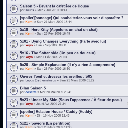
Saison 5 - Devant la cafetière de House
par
souris
» Mer 7 Juil 2010 20:41
[spoiler][sondage] Qui souhaiteriez-vous voir disparaître ?
par
Kerni
» Sam 21 Mars 2009 18:44
5x18 - Here Kitty (Appelons un chat un chat)
par
Kerni
» Sam 28 Fév 2009 16:49
5x01 - Dying Changes Everything (Parle avec lui)
par
Yoyo
» Dim 7 Sep 2008 09:11
5x16 - The Softer side (Un peu de douceur)
par
Yoyo
» Mer 4 Fév 2009 21:54
5x20 - Simple Explanation (Il n'y a rien à comprendre)
par
Kerni
» Sam 28 Fév 2009 16:50
Ouvrez l'oeil et dressez les oreilles : S05
par
Lupus Erythematosus
» Sam 21 Mars 2009 01:22
Bilan Saison 5
par
cosette
» Mer 20 Mai 2009 23:41
5x23 : Under My Skin (Sous l'apparence / À fleur de peau)
par
Yoyo
» Jeu 9 Avr 2009 21:34
[spoiler] Relation House / Cuddy (Huddy)
par
Kerni
» Dim 16 Nov 2008 12:45
5x21 - Saviors (En perdition)
par
Kerni
» Sam 28 Mars 2009 11:36