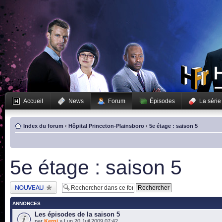
Accueil
News
Forum
Épisodes
La série
Index du forum
‹
Hôpital Princeton-Plainsboro
‹
5e étage : saison 5
5e étage : saison 5
Publier un nouveau
sujet
ANNONCES
Les épisodes de la saison 5
par
Kerni
» Lun 20 Juil 2009 07:42