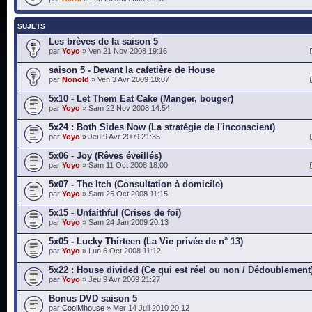
SUJETS
Les brèves de la saison 5
par
Yoyo
» Ven 21 Nov 2008 19:16
saison 5 - Devant la cafetière de House
par
Nonold
» Ven 3 Avr 2009 18:07
5x10 - Let Them Eat Cake (Manger, bouger)
par
Yoyo
» Sam 22 Nov 2008 14:54
5x24 : Both Sides Now (La stratégie de l'inconscient)
par
Yoyo
» Jeu 9 Avr 2009 21:35
5x06 - Joy (Rêves éveillés)
par
Yoyo
» Sam 11 Oct 2008 18:00
5x07 - The Itch (Consultation à domicile)
par
Yoyo
» Sam 25 Oct 2008 11:15
5x15 - Unfaithful (Crises de foi)
par
Yoyo
» Sam 24 Jan 2009 20:13
5x05 - Lucky Thirteen (La Vie privée de n° 13)
par
Yoyo
» Lun 6 Oct 2008 11:12
5x22 : House divided (Ce qui est réel ou non / Dédoublement
par
Yoyo
» Jeu 9 Avr 2009 21:27
Bonus DVD saison 5
par
CoolMhouse
» Mer 14 Juil 2010 20:12