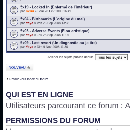
5x19 - Locked In (Enfermé de l'intérieur)
par
Kerni
» Sam 28 Fév 2009 16:49
5x04 - Birthmarks (L'origine du mal)
par
Yoyo
» Ven 26 Sep 2008 13:38
5x03 - Adverse Events (Flou artistique)
par
Yoyo
» Jeu 25 Sep 2008 11:06
5x09 - Last resort (Un diagnostic ou je tire)
par
Yoyo
» Dim 9 Nov 2008 11:30
Afficher les sujets publiés depuis:
Publier un nouveau
sujet
Retour vers Index du forum
QUI EST EN LIGNE
Utilisateurs parcourant ce forum : Au
PERMISSIONS DU FORUM