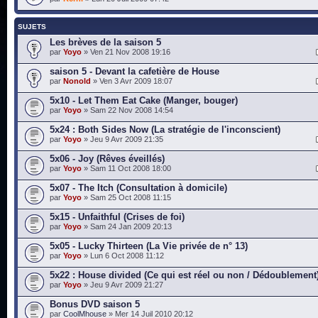
SUJETS
Les brèves de la saison 5
par
Yoyo
» Ven 21 Nov 2008 19:16
saison 5 - Devant la cafetière de House
par
Nonold
» Ven 3 Avr 2009 18:07
5x10 - Let Them Eat Cake (Manger, bouger)
par
Yoyo
» Sam 22 Nov 2008 14:54
5x24 : Both Sides Now (La stratégie de l'inconscient)
par
Yoyo
» Jeu 9 Avr 2009 21:35
5x06 - Joy (Rêves éveillés)
par
Yoyo
» Sam 11 Oct 2008 18:00
5x07 - The Itch (Consultation à domicile)
par
Yoyo
» Sam 25 Oct 2008 11:15
5x15 - Unfaithful (Crises de foi)
par
Yoyo
» Sam 24 Jan 2009 20:13
5x05 - Lucky Thirteen (La Vie privée de n° 13)
par
Yoyo
» Lun 6 Oct 2008 11:12
5x22 : House divided (Ce qui est réel ou non / Dédoublement
par
Yoyo
» Jeu 9 Avr 2009 21:27
Bonus DVD saison 5
par
CoolMhouse
» Mer 14 Juil 2010 20:12