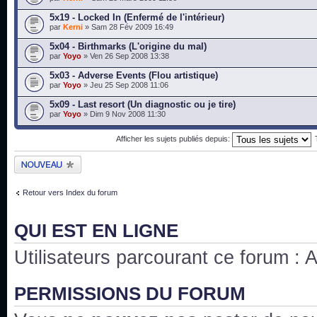
5x19 - Locked In (Enfermé de l'intérieur)
par
Kerni
» Sam 28 Fév 2009 16:49
5x04 - Birthmarks (L'origine du mal)
par
Yoyo
» Ven 26 Sep 2008 13:38
5x03 - Adverse Events (Flou artistique)
par
Yoyo
» Jeu 25 Sep 2008 11:06
5x09 - Last resort (Un diagnostic ou je tire)
par
Yoyo
» Dim 9 Nov 2008 11:30
Afficher les sujets publiés depuis:
Publier un nouveau
sujet
Retour vers Index du forum
QUI EST EN LIGNE
Utilisateurs parcourant ce forum : Au
PERMISSIONS DU FORUM