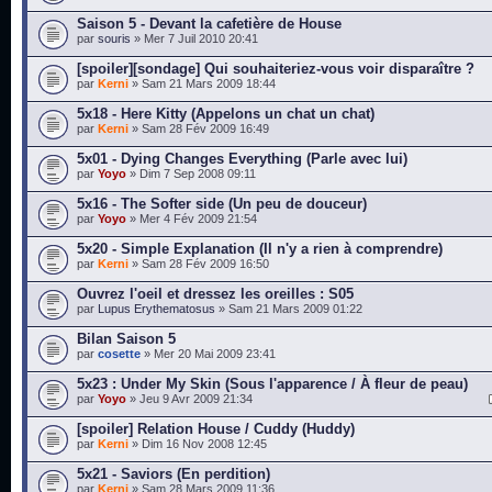
Saison 5 - Devant la cafetière de House
par
souris
» Mer 7 Juil 2010 20:41
[spoiler][sondage] Qui souhaiteriez-vous voir disparaître ?
par
Kerni
» Sam 21 Mars 2009 18:44
5x18 - Here Kitty (Appelons un chat un chat)
par
Kerni
» Sam 28 Fév 2009 16:49
5x01 - Dying Changes Everything (Parle avec lui)
par
Yoyo
» Dim 7 Sep 2008 09:11
5x16 - The Softer side (Un peu de douceur)
par
Yoyo
» Mer 4 Fév 2009 21:54
5x20 - Simple Explanation (Il n'y a rien à comprendre)
par
Kerni
» Sam 28 Fév 2009 16:50
Ouvrez l'oeil et dressez les oreilles : S05
par
Lupus Erythematosus
» Sam 21 Mars 2009 01:22
Bilan Saison 5
par
cosette
» Mer 20 Mai 2009 23:41
5x23 : Under My Skin (Sous l'apparence / À fleur de peau)
par
Yoyo
» Jeu 9 Avr 2009 21:34
[spoiler] Relation House / Cuddy (Huddy)
par
Kerni
» Dim 16 Nov 2008 12:45
5x21 - Saviors (En perdition)
par
Kerni
» Sam 28 Mars 2009 11:36