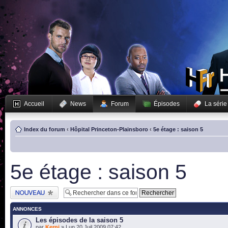
Accueil
News
Forum
Épisodes
La série
Index du forum
‹
Hôpital Princeton-Plainsboro
‹
5e étage : saison 5
5e étage : saison 5
Publier un nouveau
sujet
ANNONCES
Les épisodes de la saison 5
par
Kerni
» Lun 20 Juil 2009 07:42