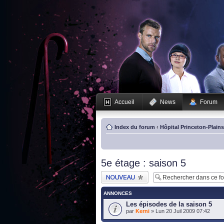
Accueil
News
Forum
Index du forum
‹
Hôpital Princeton-Plain
5e étage : saison 5
Publier un nouveau
sujet
ANNONCES
Les épisodes de la saison 5
par
Kerni
» Lun 20 Juil 2009 07:42