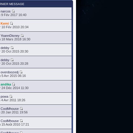
RNIER MESSAGE
r
narcos
 9 Fév 2017 16:40
r
Kerni
 10 Fév 2010 20:34
r
YoannDisney
 18 Mars 2018 16:30
r
debby
 20 Oct 2015 20:30
r
debby
 20 Oct 2015 20:28
r
overdoozedj
 5 Avr 2015 06:16
r
andika
 24 Déc 2014 11:30
r
powa
 4 Avr 2011 18:26
r
CoolMhouse
 20 Jan 2011 19:56
r
CoolMhouse
 15 Août 2010 17:21