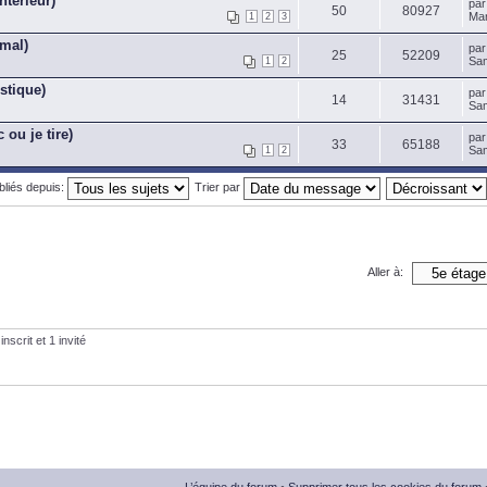
ntérieur)
pa
50
80927
Mar
1
2
3
 mal)
pa
25
52209
Sam
1
2
stique)
pa
14
31431
Sam
 ou je tire)
pa
33
65188
Sam
1
2
ubliés depuis:
Trier par
Aller à:
nscrit et 1 invité
L’équipe du forum
•
Supprimer tous les cookies du forum