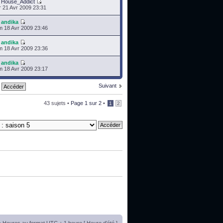
r
House_Addict
 21 Avr 2009 23:31
r
andika
 18 Avr 2009 23:46
r
andika
 18 Avr 2009 23:36
r
andika
 18 Avr 2009 23:17
Suivant
43 sujets •
Page
1
sur
2
•
1
2
• Heures au format UTC + 1 heure [ Heure d’été ]