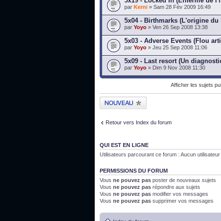
5x19 - Locked In (Enfermé de l'i
par
Kerni
» Sam 28 Fév 2009 16:49
5x04 - Birthmarks (L'origine du
par
Yoyo
» Ven 26 Sep 2008 13:38
5x03 - Adverse Events (Flou arti
par
Yoyo
» Jeu 25 Sep 2008 11:06
5x09 - Last resort (Un diagnostic
par
Yoyo
» Dim 9 Nov 2008 11:30
Afficher les sujets p
Publier un nouveau
sujet
Retour vers Index du forum
QUI EST EN LIGNE
Utilisateurs parcourant ce forum : Aucun utilisateur i
PERMISSIONS DU FORUM
Vous
ne pouvez pas
poster de nouveaux sujets
Vous
ne pouvez pas
répondre aux sujets
Vous
ne pouvez pas
modifier vos messages
Vous
ne pouvez pas
supprimer vos messages