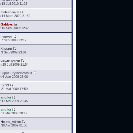
r
CoolMhouse
 18 Juil 2010 11:23
r
thirteen-laval
 14 Mars 2010 21:52
r
Gabbys
 15 Sep 2009 05:32
r
hyorvolt
 7 Sep 2009 23:17
r
Keytaro
 3 Sep 2009 23:01
r
viewtifuljerem
 25 Juil 2009 21:54
r
Lupus Erythematosus
 6 Juin 2009 23:00
r
rob93
 21 Mai 2009 17:50
r
andika
 12 Mai 2009 23:45
r
andika
 11 Mai 2009 20:17
r
House_Addict
 30 Avr 2009 01:30