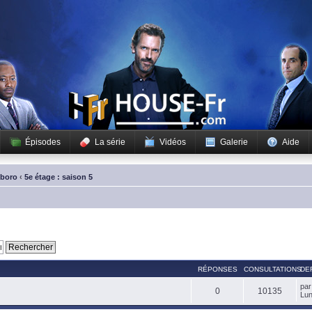
Épisodes
La série
Vidéos
Galerie
Aide
sboro
‹
5e étage : saison 5
RÉPONSES
CONSULTATIONS
DE
pa
0
10135
Lun