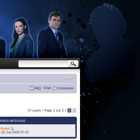
Chat
FAQ
Connexion
43 sujets •
Page
1
sur
2
•
1
2
RNIER MESSAGE
r
Kerni
 20 Juil 2009 07:42