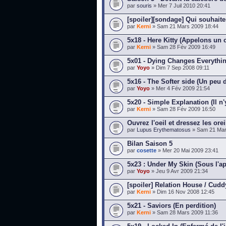
par
souris
» Mer 7 Juil 2010 20:41
[spoiler][sondage] Qui souhaite
par
Kerni
» Sam 21 Mars 2009 18:44
5x18 - Here Kitty (Appelons un 
par
Kerni
» Sam 28 Fév 2009 16:49
5x01 - Dying Changes Everything
par
Yoyo
» Dim 7 Sep 2008 09:11
5x16 - The Softer side (Un peu 
par
Yoyo
» Mer 4 Fév 2009 21:54
5x20 - Simple Explanation (Il n
par
Kerni
» Sam 28 Fév 2009 16:50
Ouvrez l'oeil et dressez les orei
par
Lupus Erythematosus
» Sam 21 Mar
Bilan Saison 5
par
cosette
» Mer 20 Mai 2009 23:41
5x23 : Under My Skin (Sous l'ap
par
Yoyo
» Jeu 9 Avr 2009 21:34
[spoiler] Relation House / Cud
par
Kerni
» Dim 16 Nov 2008 12:45
5x21 - Saviors (En perdition)
par
Kerni
» Sam 28 Mars 2009 11:36