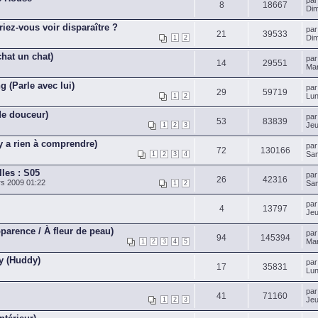
pa
8
18667
Dim
riez-vous voir disparaître ?
pa
21
39533
Dim
1
2
chat un chat)
pa
14
29551
Mar
 (Parle avec lui)
pa
29
59719
Lun
1
2
de douceur)
pa
53
83839
Jeu
1
2
3
'y a rien à comprendre)
pa
72
130166
Sam
1
2
3
4
lles : S05
pa
26
42316
s 2009 01:22
Sam
1
2
pa
4
13797
Jeu
parence / À fleur de peau)
pa
94
145394
Mar
1
2
3
4
5
dy (Huddy)
pa
17
35831
Lun
pa
41
71160
Jeu
1
2
3