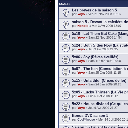
SUJETS
Les brèves de la saison 5
par
Yoyo
» Ven 21 Nov 2008 19:16
saison 5 - Devant la cafetière 
par
Nonold
» Ven 3 Avr 2009 18:07
5x10 - Let Them Eat Cake (Mang
par
Yoyo
» Sam 22 Nov 2008 14:54
5x24 : Both Sides Now (La strat
par
Yoyo
» Jeu 9 Avr 2009 21:35
5x06 - Joy (Rêves éveillés)
par
Yoyo
» Sam 11 Oct 2008 18:00
5x07 - The Itch (Consultation à 
par
Yoyo
» Sam 25 Oct 2008 11:15
5x15 - Unfaithful (Crises de foi)
par
Yoyo
» Sam 24 Jan 2009 20:13
5x05 - Lucky Thirteen (La Vie pr
par
Yoyo
» Lun 6 Oct 2008 11:12
5x22 : House divided (Ce qui e
par
Yoyo
» Jeu 9 Avr 2009 21:27
Bonus DVD saison 5
par
CoolMhouse
» Mer 14 Juil 2010 20:
Saison 5 - Devant la cafetière 