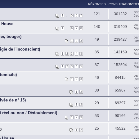
RÉPONSES
CONSULTATIONS
DE
pa
121
301232
...
Jeu
1
5
6
7
de House
pa
140
319409
...
Mer
1
6
7
8
er, bouger)
pa
49
239427
Dim
1
2
3
égie de l'inconscient)
pa
85
142159
Mar
1
2
3
4
5
pa
87
152594
Mar
1
2
3
4
5
domicile)
pa
46
84415
Dim
1
2
3
pa
30
65967
Mer
1
2
ivée de n° 13)
pa
29
69397
Lun
1
2
st réel ou non / Dédoublement)
pa
53
90166
Jeu
1
2
3
pa
25
45522
12
Dim
1
2
de House