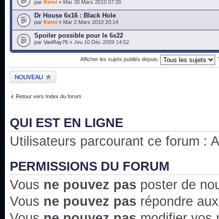
par
Kerni
» Mar 30 Mars 2010 07:26
Dr House 6x16 : Black Hole
par
Kerni
» Mar 2 Mars 2010 20:14
Spoiler possible pour le 6x22
par
VanRay76
» Jeu 10 Déc 2009 14:52
Afficher les sujets publiés depuis:
Publier un nouveau
sujet
Retour vers Index du forum
QUI EST EN LIGNE
Utilisateurs parcourant ce forum : Au
PERMISSIONS DU FORUM
Vous
ne pouvez pas
poster de no
Vous
ne pouvez pas
répondre aux
Vous
ne pouvez pas
modifier vos