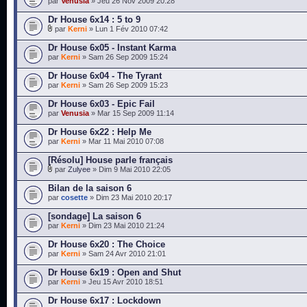
par
Venusia
» Jeu 26 Nov 2009 20:28
Dr House 6x14 : 5 to 9
par
Kerni
» Lun 1 Fév 2010 07:42
Dr House 6x05 - Instant Karma
par
Kerni
» Sam 26 Sep 2009 15:24
Dr House 6x04 - The Tyrant
par
Kerni
» Sam 26 Sep 2009 15:23
Dr House 6x03 - Epic Fail
par
Venusia
» Mar 15 Sep 2009 11:14
Dr House 6x22 : Help Me
par
Kerni
» Mar 11 Mai 2010 07:08
[Résolu] House parle français
par
Zulyee
» Dim 9 Mai 2010 22:05
Bilan de la saison 6
par
cosette
» Dim 23 Mai 2010 20:17
[sondage] La saison 6
par
Kerni
» Dim 23 Mai 2010 21:24
Dr House 6x20 : The Choice
par
Kerni
» Sam 24 Avr 2010 21:01
Dr House 6x19 : Open and Shut
par
Kerni
» Jeu 15 Avr 2010 18:51
Dr House 6x17 : Lockdown