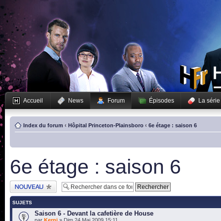
Accueil
News
Forum
Épisodes
La série
Index du forum
‹
Hôpital Princeton-Plainsboro
‹
6e étage : saison 6
6e étage : saison 6
Publier un nouveau
sujet
SUJETS
Saison 6 - Devant la cafetière de House
par
Kerni
» Dim 24 Mai 2009 15:11